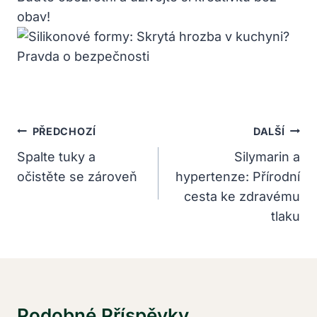
obav!
Navigace
PŘEDCHOZÍ
DALŠÍ
Pro
Spalte tuky a
Silymarin a
očistěte se zároveň
hypertenze: Přírodní
Příspěvek
cesta ke zdravému
tlaku
Podobné Příspěvky