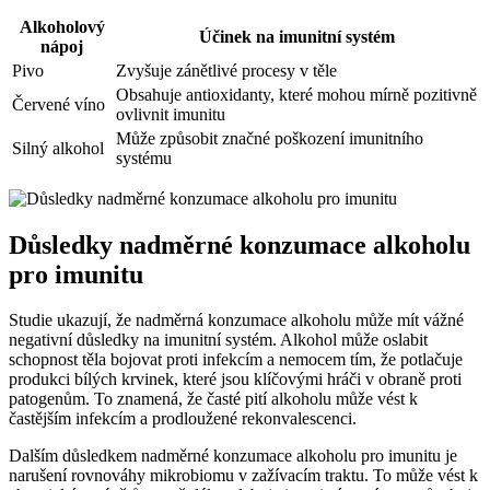
Alkoholový
Účinek na imunitní systém
nápoj
Pivo
Zvyšuje zánětlivé procesy v těle
Obsahuje antioxidanty, které mohou mírně pozitivně
Červené víno
ovlivnit imunitu
Může způsobit značné poškození imunitního
Silný alkohol
systému
Důsledky nadměrné konzumace alkoholu
pro imunitu
Studie ukazují, že nadměrná konzumace alkoholu může mít vážné
negativní důsledky na imunitní systém. Alkohol může oslabit
schopnost těla bojovat proti infekcím a nemocem tím, že potlačuje
produkci bílých krvinek, které jsou klíčovými hráči v obraně proti
patogenům. To znamená, že časté pití alkoholu může vést k
častějším infekcím a prodloužené rekonvalescenci.
Dalším důsledkem nadměrné konzumace alkoholu pro imunitu je
narušení rovnováhy mikrobiomu v zažívacím traktu. To může vést k