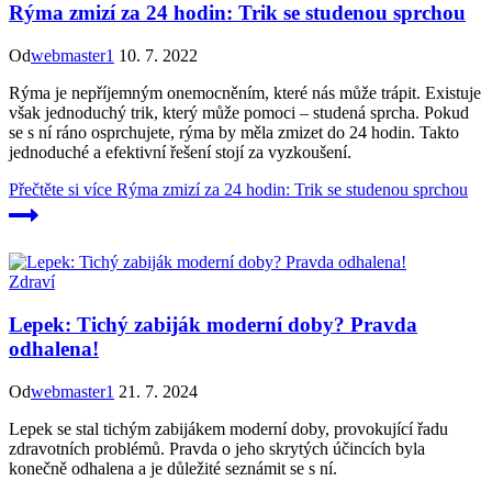
Rýma zmizí za 24 hodin: Trik se studenou sprchou
Od
webmaster1
10. 7. 2022
Rýma je nepříjemným onemocněním, které nás může trápit. Existuje
však jednoduchý trik, který může pomoci – studená sprcha. Pokud
se s ní ráno osprchujete, rýma by měla zmizet do 24 hodin. Takto
jednoduché a efektivní řešení stojí za vyzkoušení.
Přečtěte si více
Rýma zmizí za 24 hodin: Trik se studenou sprchou
Zdraví
Lepek: Tichý zabiják moderní doby? Pravda
odhalena!
Od
webmaster1
21. 7. 2024
Lepek se stal tichým zabijákem moderní doby, provokující řadu
zdravotních problémů. Pravda o jeho skrytých účincích byla
konečně odhalena a je důležité seznámit se s ní.