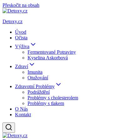
Přeskočit na obsah
Detoxy.cz
Úvod
Očista
Výživa
Fermentované Potraviny
Kyselina Askorbová
Zdraví
Imunita
Otužování
Zdravotní Problémy
Podráždění
Problémy s cholesterolem
Problémy s tlakem
O Nás
Kontakt