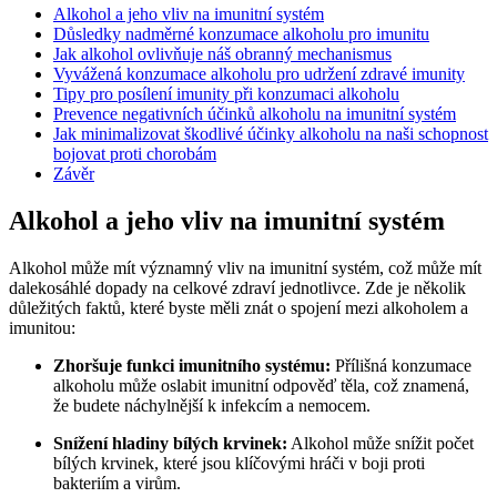
Alkohol a jeho vliv na imunitní systém
Důsledky nadměrné konzumace alkoholu pro imunitu
Jak alkohol ovlivňuje náš obranný mechanismus
Vyvážená konzumace alkoholu pro udržení zdravé imunity
Tipy pro posílení imunity při konzumaci alkoholu
Prevence negativních účinků alkoholu na imunitní systém
Jak minimalizovat škodlivé účinky alkoholu na naši schopnost
bojovat proti chorobám
Závěr
Alkohol a jeho vliv na imunitní systém
Alkohol může mít významný vliv na imunitní systém, což může mít
dalekosáhlé dopady na celkové zdraví jednotlivce. Zde je několik
důležitých faktů, které byste měli znát o spojení mezi alkoholem a
imunitou:
Zhoršuje funkci imunitního systému:
Přílišná konzumace
alkoholu může oslabit imunitní odpověď těla, což znamená,
že budete náchylnější k infekcím a nemocem.
Snížení hladiny bílých krvinek:
Alkohol může snížit počet
bílých krvinek, které jsou klíčovými hráči v boji proti
bakteriím a virům.