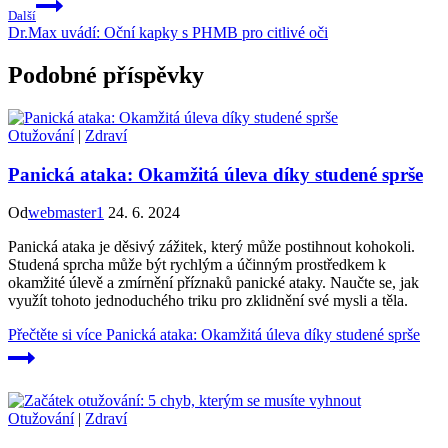
Další
Dr.Max uvádí: Oční kapky s PHMB pro citlivé oči
Podobné příspěvky
Otužování
|
Zdraví
Panická ataka: Okamžitá úleva díky studené sprše
Od
webmaster1
24. 6. 2024
Panická ataka je děsivý zážitek, který může postihnout kohokoli.
Studená sprcha může být rychlým a účinným prostředkem k
okamžité úlevě a zmírnění příznaků panické ataky. Naučte se, jak
využít tohoto jednoduchého triku pro zklidnění své mysli a těla.
Přečtěte si více
Panická ataka: Okamžitá úleva díky studené sprše
Otužování
|
Zdraví