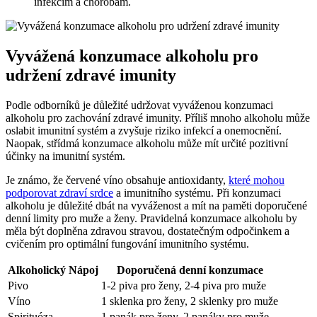
infekcím a chorobám.
Vyvážená konzumace alkoholu pro
udržení zdravé imunity
Podle odborníků je důležité udržovat vyváženou konzumaci
alkoholu pro zachování zdravé imunity. Příliš mnoho alkoholu může
oslabit imunitní systém a zvyšuje riziko infekcí a onemocnění.
Naopak, střídmá konzumace alkoholu může mít určité pozitivní
účinky na imunitní systém.
Je známo, že červené víno obsahuje antioxidanty,
které mohou
podporovat zdraví srdce
a imunitního systému. Při konzumaci
alkoholu je důležité dbát na vyváženost a mít na paměti doporučené
denní limity pro muže a ženy. Pravidelná konzumace alkoholu by
měla být doplněna zdravou stravou, dostatečným odpočinkem a
cvičením pro optimální fungování imunitního systému.
Alkoholický Nápoj
Doporučená denní konzumace
Pivo
1-2 piva pro ženy, 2-4 piva pro muže
Víno
1 sklenka pro ženy, 2 sklenky pro muže
Spirituóza
1 panák pro ženy, 2 panáky pro muže