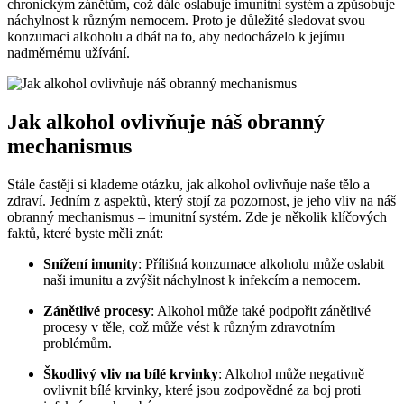
chronickým zánětům, což dále oslabuje imunitní systém a způsobuje
náchylnost k různým nemocem. Proto je důležité sledovat svou
konzumaci alkoholu a dbát na to, aby nedocházelo k jejímu
nadměrnému užívání.
Jak alkohol ovlivňuje náš obranný
mechanismus
Stále častěji si klademe otázku, jak alkohol ovlivňuje naše tělo a
zdraví. Jedním z aspektů, který stojí za pozornost, je jeho vliv na náš
obranný mechanismus – imunitní systém. Zde je několik klíčových
faktů, které byste měli znát:
Snížení imunity
: Přílišná konzumace alkoholu může oslabit
naši imunitu a zvýšit náchylnost k infekcím a nemocem.
Zánětlivé procesy
: Alkohol může také podpořit zánětlivé
procesy v těle, což může vést k různým zdravotním
problémům.
Škodlivý vliv na bílé krvinky
: Alkohol může negativně
ovlivnit bílé krvinky, které jsou zodpovědné za boj proti