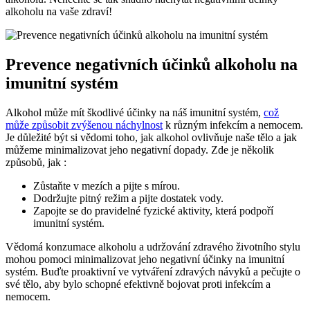
alkoholu na vaše zdraví!
Prevence negativních účinků alkoholu na
imunitní systém
Alkohol může mít škodlivé účinky na náš imunitní systém,
což
může způsobit zvýšenou náchylnost
k různým infekcím a nemocem.
Je důležité být si vědomi toho, jak alkohol ovlivňuje naše tělo a jak
můžeme minimalizovat jeho negativní dopady. Zde je několik
způsobů, jak :
Zůstaňte v mezích a pijte s mírou.
Dodržujte pitný režim a pijte dostatek vody.
Zapojte se do pravidelné fyzické aktivity, která podpoří
imunitní systém.
Vědomá konzumace alkoholu a udržování zdravého životního stylu
mohou pomoci minimalizovat jeho negativní účinky na imunitní
systém. Buďte proaktivní ve vytváření zdravých návyků a pečujte o
své tělo, aby bylo schopné efektivně bojovat proti infekcím a
nemocem.