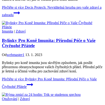
Přečtěte si více
Decis Protech: Neviditelná hrozba pro vaše zdraví a
zahradu
Imunita
|
Zdraví
Bylinky Pro Koně Imunita: Přírodní Péče o Vaše
Čtyřnohé Přátele
Od
webmaster1
13. 1. 2023
Bylinky pro koně imunita jsou skvělým způsobem, jak posílit
přirozenou obranyschopnost vašich čtyřnohých přátel. Přírodní péče
je šetrná a účinná volba pro zachování zdraví koní.
Přečtěte si více
Bylinky Pro Koně Imunita: Přírodní Péče o Vaše
Čtyřnohé Přátele
Otužování
|
Zdraví