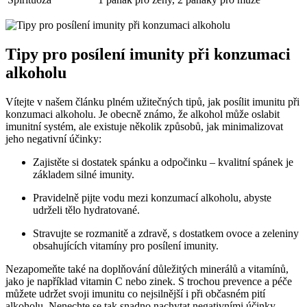
Tipy pro posílení imunity při konzumaci
alkoholu
Vítejte v našem článku plném užitečných tipů, jak posílit imunitu při
konzumaci alkoholu. Je obecně známo, že alkohol může oslabit
imunitní systém, ale existuje několik způsobů, jak minimalizovat
jeho negativní účinky:
Zajistěte si dostatek spánku a odpočinku – kvalitní spánek je
základem silné imunity.
Pravidelně pijte vodu mezi konzumací alkoholu, abyste
udrželi tělo hydratované.
Stravujte se rozmanitě a zdravě, s dostatkem ovoce a zeleniny
obsahujících vitamíny pro posílení imunity.
Nezapomeňte také na doplňování důležitých minerálů a vitamínů,
jako je například vitamin C nebo zinek. S trochou prevence a péče
můžete udržet svoji imunitu co nejsilnější i při občasném pití
alkoholu. Nenechte se tak snadno nachytat negativními účinky