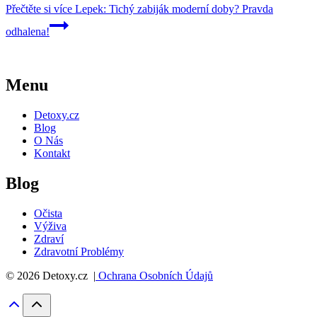
Přečtěte si více
Lepek: Tichý zabiják moderní doby? Pravda
odhalena!
Menu
Detoxy.cz
Blog
O Nás
Kontakt
Blog
Očista
Výživa
Zdraví
Zdravotní Problémy
© 2026 Detoxy.cz |
Ochrana Osobních Údajů