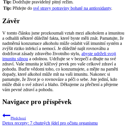
Tip:
Dodržujte pravidelný pitný režim.
Tip:
Přidejte do
své stravy potraviny bohaté na antioxidanty
.
Závěr
V tomto článku jsme prozkoumali vztah mezi alkoholem a imunitou
a odhalili některé důležité fakta, které byste měli znát. Pamatujte, že
nadměrná konzumace alkoholu může oslabit váš imunitní systém a
zvýšit riziko infekcí a nemocí. Je důležité najít rovnováhu a
dodržovat zásady zdravého životního stylu,
abyste udrželi svoji
imunitu silnou
a odolnou. Udržujte se v bezpečí a dbajte na své
zdraví. Vaše imunita je klíčový prvek pro vaše celkové zdraví a
pohodu. Buďte vědomi toho, co konzumujete, a mějte na paměti
dopady, které alkohol může mít na vaši imunitu. Nakonec si
pamatujte, že život je o rovnováze a péči o sebe. Jste jediní, kdo
může dbát o své zdraví a blaho. Děkujeme za přečtení a přejeme
vám pevné zdraví a pohodu.
Navigace pro příspěvek
Předchozí
Detox recepty: 7 chutných jídel pro očistu organismu