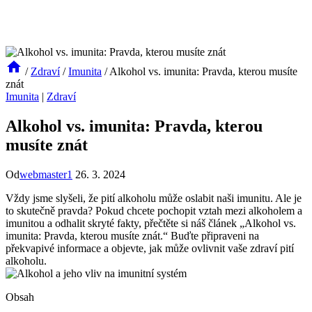
/
Zdraví
/
Imunita
/
Alkohol vs. imunita: Pravda, kterou musíte
znát
Imunita
|
Zdraví
Alkohol vs. imunita: Pravda, kterou
musíte znát
Od
webmaster1
26. 3. 2024
Vždy jsme slyšeli, že pití alkoholu může oslabit naši imunitu. Ale je
to skutečně pravda? Pokud chcete pochopit vztah mezi alkoholem a
imunitou a odhalit skryté fakty, přečtěte si náš článek „Alkohol vs.
imunita: Pravda, kterou musíte znát.“ Buďte připraveni na
překvapivé informace a objevte, jak může ovlivnit vaše zdraví pití
alkoholu.
Obsah