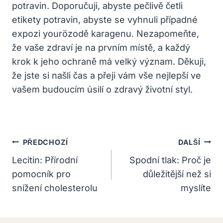
potravin. Doporučuji, abyste pečlivě četli
etikety potravin, abyste se vyhnuli případné
expozi yourözodě karagenu. Nezapomeňte,
že vaše zdraví je na prvním místě, a každý
krok k jeho ochraně má velký význam. Děkuji,
že jste si našli čas a přeji vám vše nejlepší ve
vašem budoucím úsilí o zdravý životní styl.
Navigace
PŘEDCHOZÍ
DALŠÍ
Pro
Lecitin: Přírodní
Spodní tlak: Proč je
pomocník pro
důležitější než si
Příspěvek
snížení cholesterolu
myslíte