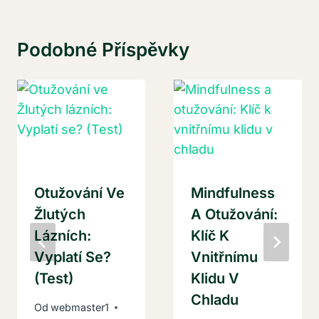
Podobné Příspěvky
Otužování Ve
Mindfulness
Žlutých
A Otužování:
Lázních:
Klíč K
Vyplatí Se?
Vnitřnímu
(Test)
Klidu V
Chladu
Od
webmaster1