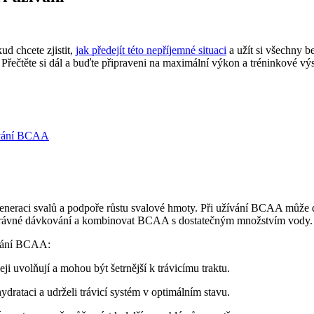
d chcete zjistit,
jak předejít této nepříjemné situaci
a užít si všechny 
Přečtěte si dál a buďte připraveni na maximální výkon a tréninkové vý
žívání BCAA
egeneraci svalů a podpoře růstu svalové hmoty. Při užívání BCAA může 
správné dávkování a kombinovat BCAA s dostatečným množstvím vody.
ívání BCAA:
 uvolňují a mohou být šetrnější k trávicímu traktu.
rataci a udrželi trávicí systém v optimálním stavu.