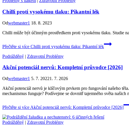
Problémy s tlakem
|
Zdravotní Problémy
Chilli proti vysokému tlaku: Pikantní lék
Od
webmaster1
18. 8. 2023
Chilli může být účinným prostředkem proti vysokému tlaku. Studie naz
Přečtěte si více
Chilli proti vysokému tlaku: Pikantní lék
Podrážděný
|
Zdravotní Problémy
Akční potenciál nervů: Kompletní průvodce [2026]
Od
webmaster1
5. 7. 2022
1. 7. 2026
Akční potenciál nervů je klíčovým prvkem pro fungování našeho těla
mechanismus funguje? Podívejme se dovnitř tajemného světa našich 
Přečtěte si více
Akční potenciál nervů: Kompletní průvodce [2026]
Podrážděný
|
Zdravotní Problémy