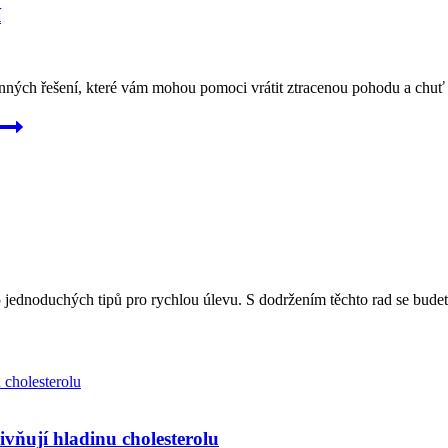
í
ch řešení, které vám mohou pomoci vrátit ztracenou pohodu a chuť k jíd
jednoduchých tipů pro rychlou úlevu. S dodržením těchto rad se budete c
ivňují hladinu cholesterolu