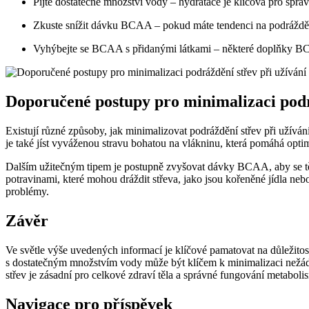
Pijte dostatečné množství vody – hydratace je klíčová pro sprá
Zkuste snížit dávku BCAA – pokud máte tendenci na podráždě
Vyhýbejte se BCAA s přidanými látkami – některé doplňky BC
Doporučené postupy pro minimalizaci pod
Existují různé způsoby, jak minimalizovat podráždění střev při užív
je také jíst vyváženou stravu bohatou na vlákninu, která pomáhá optima
Dalším užitečným tipem je postupně zvyšovat dávky BCAA, aby se tě
potravinami, které mohou dráždit střeva, jako jsou kořeněné jídla ne
problémy.
Závěr
Ve světle výše uvedených informací je klíčové pamatovat na důleži
s dostatečným množstvím vody může být klíčem k minimalizaci nežádou
střev je zásadní pro celkové zdraví těla a správné fungování metabo
Navigace pro příspěvek