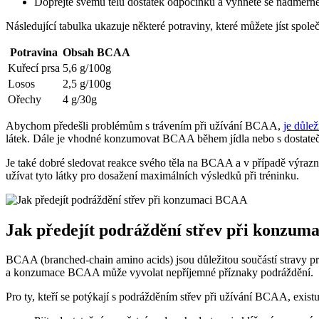
Dopřejte svému tělu dostatek odpočinku a vyhněte se nadměrné
Následující tabulka ukazuje některé potraviny, které můžete jíst spo
Potravina
Obsah BCAA
Kuřecí prsa
5,6 g/100g
Losos
2,5 g/100g
Ořechy
4 g/30g
Abychom předešli problémům s trávením při užívání BCAA,
je důle
látek. Dále je vhodné konzumovat BCAA během jídla nebo s dostate
Je také dobré sledovat reakce svého těla na BCAA a v případě výra
užívat tyto látky pro dosažení maximálních výsledků při tréninku.
Jak předejít podráždění střev při konzu
BCAA (branched-chain amino acids) jsou důležitou součástí stravy pro s
a konzumace BCAA může vyvolat nepříjemné příznaky podráždění.
Pro ty, kteří se potýkají s podrážděním střev při užívání BCAA, exist