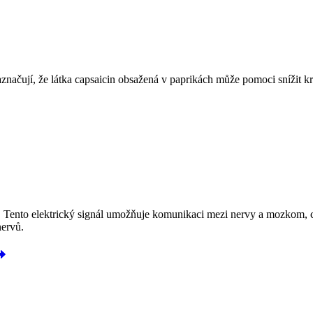
načují, že látka capsaicin obsažená v paprikách může pomoci snížit kre
. Tento elektrický signál umožňuje komunikaci mezi nervy a mozkom, 
nervů.