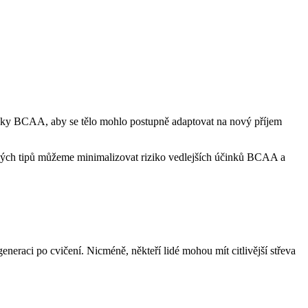
vky BCAA, aby se tělo mohlo postupně adaptovat na nový příjem
chých tipů můžeme minimalizovat riziko vedlejších účinků BCAA a
generaci po cvičení. Nicméně, někteří lidé mohou mít citlivější střeva