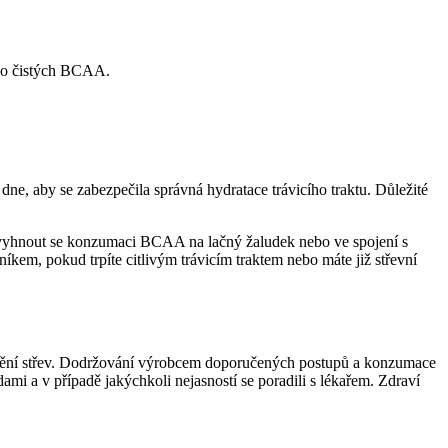
 po čistých BCAA.
ne, aby se zabezpečila správná hydratace trávicího traktu. Důležité
 vyhnout se konzumaci BCAA na lačný žaludek nebo ve spojení s
íkem, pokud trpíte citlivým trávicím traktem nebo máte již střevní
ždění střev. Dodržování výrobcem doporučených postupů a konzumace
i a v případě jakýchkoli nejasností se poradili s lékařem. Zdraví