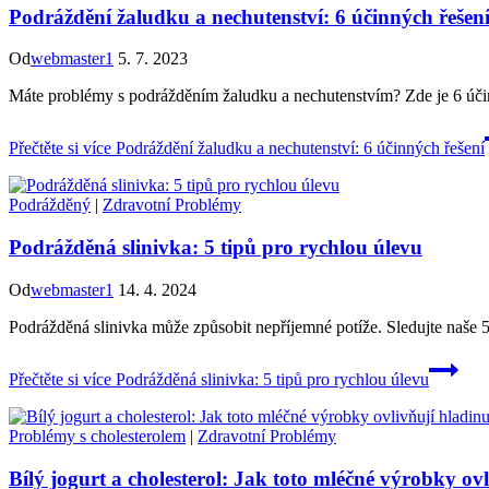
Podráždění žaludku a nechutenství: 6 účinných řešen
Od
webmaster1
5. 7. 2023
Máte problémy s podrážděním žaludku a nechutenstvím? Zde je 6 účinný
Přečtěte si více
Podráždění žaludku a nechutenství: 6 účinných řešení
Podrážděný
|
Zdravotní Problémy
Podrážděná slinivka: 5 tipů pro rychlou úlevu
Od
webmaster1
14. 4. 2024
Podrážděná slinivka může způsobit nepříjemné potíže. Sledujte naše 5 
Přečtěte si více
Podrážděná slinivka: 5 tipů pro rychlou úlevu
Problémy s cholesterolem
|
Zdravotní Problémy
Bílý jogurt a cholesterol: Jak toto mléčné výrobky ovl