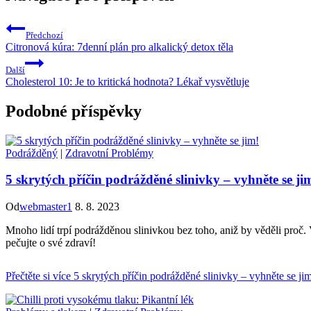
Předchozí
Citronová kúra: 7denní plán pro alkalický detox těla
Další
Cholesterol 10: Je to kritická hodnota? Lékař vysvětluje
Podobné příspěvky
Podrážděný
|
Zdravotní Problémy
5 skrytých příčin podrážděné slinivky – vyhněte se ji
Od
webmaster1
8. 8. 2023
Mnoho lidí trpí podrážděnou slinivkou bez toho, aniž by věděli proč.
pečujte o své zdraví!
Přečtěte si více
5 skrytých příčin podrážděné slinivky – vyhněte se ji