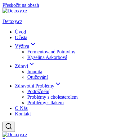
Přeskočit na obsah
Detoxy.cz
Úvod
Očista
Výživa
Fermentované Potraviny
Kyselina Askorbová
Zdraví
Imunita
Otužování
Zdravotní Problémy
Podráždění
Problémy s cholesterolem
Problémy s tlakem
O Nás
Kontakt