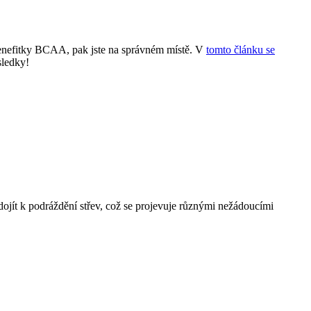
benefitky BCAA, pak jste na správném místě. V
tomto článku se
sledky!
dojít k podráždění střev, což se projevuje různými nežádoucími