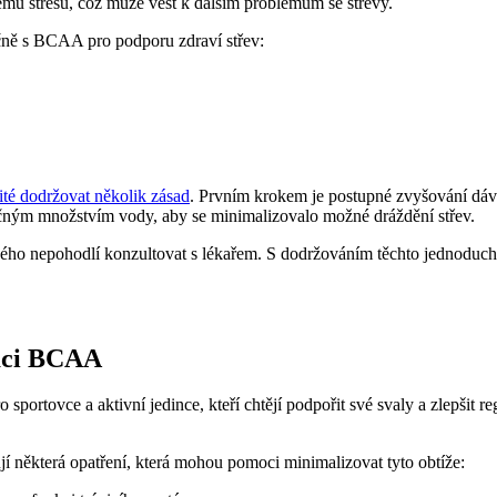
mu stresu, což může vést k dalším problémům se střevy.
lečně s BCAA pro podporu zdraví střev:
žité dodržovat několik zásad
. Prvním krokem je postupné zvyšování dá
čným množstvím vody, aby se minimalizovalo možné dráždění střev.
zného nepohodlí konzultovat s lékařem. S dodržováním těchto jednodu
maci BCAA
portovce a aktivní jedince, kteří chtějí podpořit své svaly a zlepšit re
ují některá opatření, která mohou pomoci minimalizovat tyto obtíže: