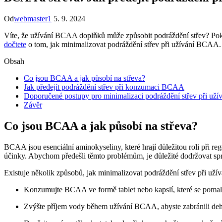
Od
webmaster1
5. 9. 2024
Víte, že užívání BCAA doplňků může způsobit podráždění střev? Poku
dočtete
o tom, jak minimalizovat podráždění střev při užívání BCAA. 
Obsah
Co jsou BCAA a jak působí na střeva?
Jak předejít podráždění střev při konzumaci BCAA
Doporučené postupy pro minimalizaci podráždění střev při u
Závěr
Co jsou BCAA a jak působí na střeva?
BCAA jsou esenciální aminokyseliny, které hrají důležitou roli při r
účinky. Abychom předešli těmto problémům, je důležité dodržovat 
Existuje několik způsobů, jak minimalizovat podráždění střev při už
Konzumujte BCAA ve formě tablet nebo kapslí, které se pomaleji
Zvýšte příjem vody během užívání BCAA, abyste zabránili dehyd