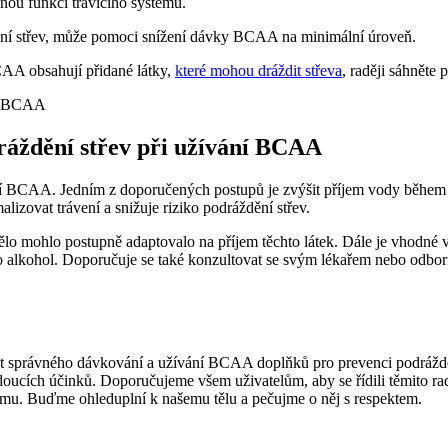
vnou funkci trávicího systému.
ní střev, může pomoci snížení dávky BCAA na minimální úroveň.
AA obsahují přidané látky,
které mohou dráždit střeva
, raději sáhněte
ráždění střev při užívání BCAA
ání BCAA. Jedním z doporučených postupů je zvýšit příjem vody během d
lizovat trávení a snižuje riziko podráždění střev.
lo mohlo postupně adaptovalo na příjem těchto látek. Dále je vhodné
bo alkohol. Doporučuje se také konzultovat se svým lékařem nebo odborn
tost správného dávkování a užívání BCAA doplňků pro prevenci podrá
cích účinků. Doporučujeme všem uživatelům, aby se řídili těmito radam
lismu. Buďme ohleduplní k našemu tělu a pečujme o něj s respektem.