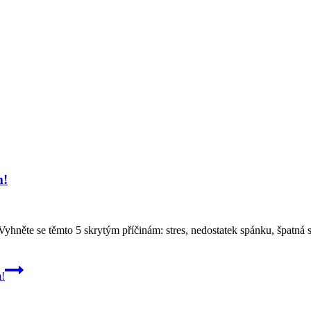
m!
 Vyhněte se těmto 5 skrytým příčinám: stres, nedostatek spánku, špatn
m!