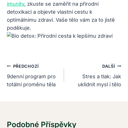
imunity
, zkuste se zaměřit na přírodní
detoxikaci a objevte vlastní cestu k
optimálnímu zdraví. Vaše tělo vám za to jistě
poděkuje.
Navigace
PŘEDCHOZÍ
DALŠÍ
Pro
9denní program pro
Stres a tlak: Jak
totální proměnu těla
uklidnit mysl i tělo
Příspěvek
Podobné Příspěvky