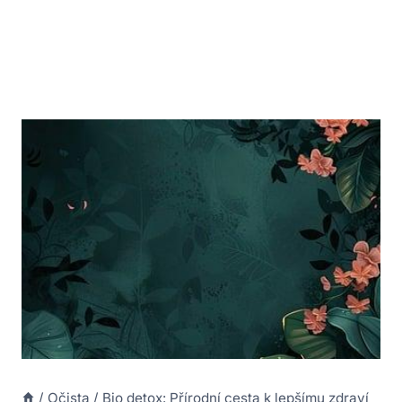
/
Očista
/
Bio detox: Přírodní cesta k lepšímu zdraví