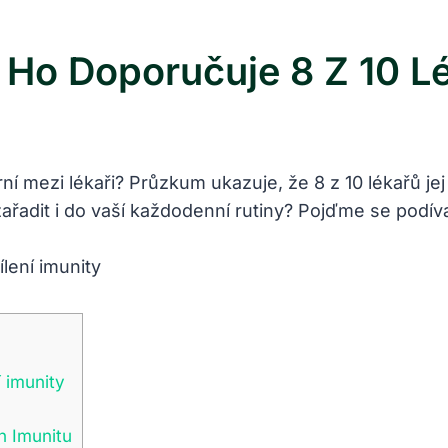
č Ho Doporučuje 8 Z 10 L
ární mezi lékaři? Průzkum ukazuje, že 8 z 10 lékařů 
ařadit i do vaší každodenní rutiny? Pojďme se podíva
í imunity
n Imunitu