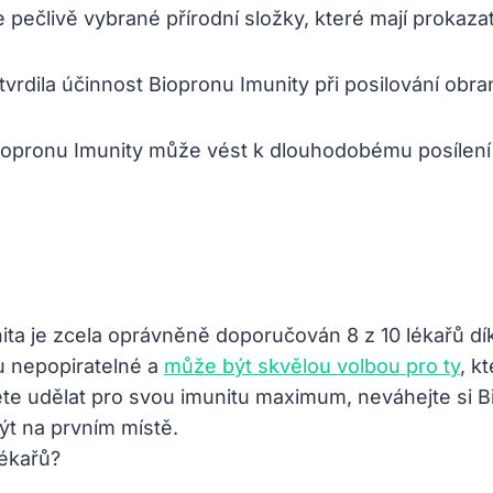
pečlivě vybrané přírodní složky, které mají prokazate
tvrdila účinnost Biopronu Imunity při posilování ob
Biopronu Imunity může vést k dlouhodobému posílení
nita je zcela oprávněně doporučován 8 z 10 lékařů 
u nepopiratelné a
může být skvělou volbou pro ty
, k
te udělat pro svou imunitu maximum, neváhejte si Bi
ýt na prvním místě.