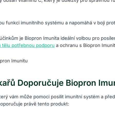
obsah vitaminu C, který je důležitý pro správnou f
ou funkci imunitního systému a napomáhá v boji proti
nkům je Biopron Imunita ideální volbou pro posílen
 tělu potřebnou podporu
a ochranu s Biopron Imunit
ékařů Doporučuje Biopron Imu
 který vám může pomoci posílit imunitní systém a p
doporučuje právě tento produkt: