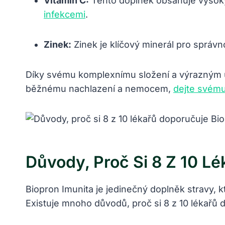
Vitamin C:
Tento doplněk obsahuje vysoký 
infekcemi
.
Zinek:
Zinek je klíčový minerál pro správn
Díky svému komplexnímu složení a výrazným úči
běžnému nachlazení a nemocem,
dejte svému
Důvody, Proč Si 8 Z 10 L
Biopron Imunita je jedinečný doplněk stravy,
Existuje mnoho důvodů, proč si 8 z 10 lékařů 