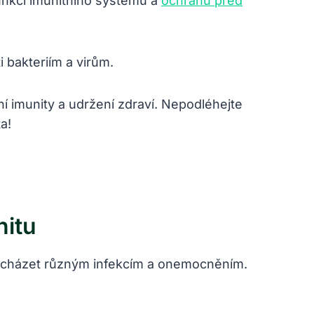
unkci imunitního systému a
ochranu před
 bakteriím a virům.
í imunity a udržení zdraví. Nepodléhejte
a!
nitu
ředcházet různým infekcím a onemocněním.