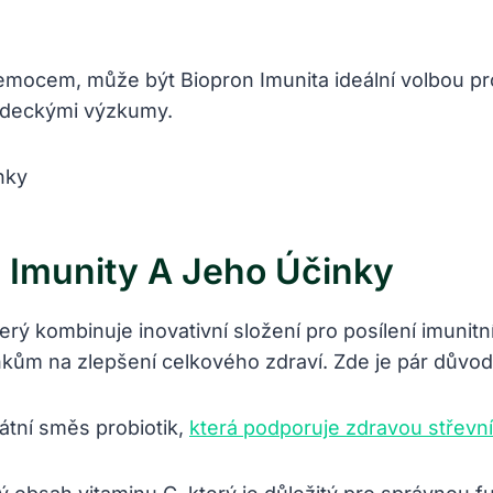
 nemocem, může být Biopron Imunita ideální volbou p
vědeckými výzkumy.
n Imunity A Jeho Účinky
terý kombinuje inovativní složení pro posílení imunit
ům na zlepšení celkového zdraví. Zde je pár důvodů
átní směs probiotik,
která podporuje zdravou střevní