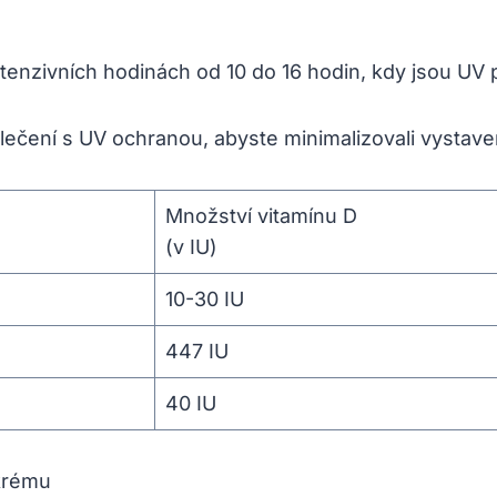
enzivních hodinách od 10 do 16 hodin, kdy jsou UV p
lečení s UV ochranou, abyste minimalizovali vystave
Množství vitamínu D
(v IU)
10-30 IU
447 IU
40 IU