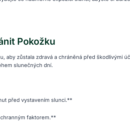
ánit Pokožku
u, aby zůstala zdravá a chráněná před škodlivými úči
ěhem slunečných dní.
ut před vystavením slunci.**
ochranným faktorem.**