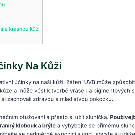
mu
ále krásnou kůži
činky Na Kůži
egativní účinky na naši kůži. Záření UVB může způsob
 kůže a může vést k tvorbě vrásek a pigmentových skv
 si zachovali zdravou a mladistvou pokožku.
unečním otužování a přesto si užít sluníčka.
Používej
ranný klobouk a brýle
a vyhýbejte se přímému slunci 
hýbejte se nadměrné expozici slunci, abyste si udrž