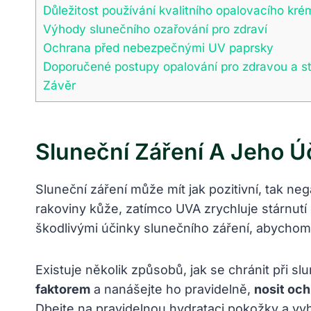
Důležitost používání kvalitního opalovacího kré
Výhody slunečního ozařování pro zdraví
Ochrana před nebezpečnými UV paprsky
Doporučené postupy opalování pro zdravou a st
Závěr
Sluneční Záření A Jeho Ú
Sluneční záření může mít jak pozitivní, tak n
rakoviny kůže, zatímco UVA zrychluje stárnutí
škodlivými účinky slunečního záření, abychom
Existuje několik způsobů, jak se chránit při sl
faktorem
a nanášejte ho pravidelně,
nosit och
Dbejte na pravidelnou hydrataci pokožky a vy