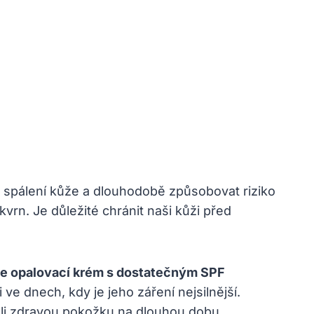
it spálení kůže a dlouhodobě způsobovat riziko
rn. Je důležité chránit naši kůži před
te opalovací krém s dostatečným SPF
ve dnech, kdy je jeho záření nejsilnější.
eli zdravou pokožku na dlouhou dobu.