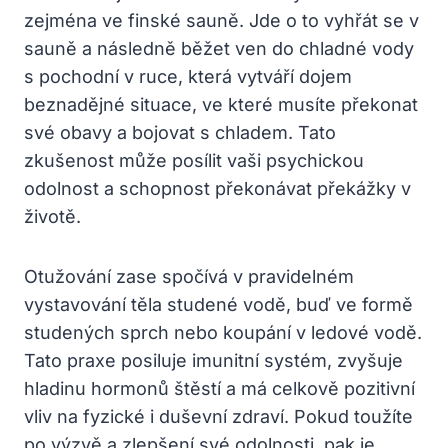
zejména ve finské sauně. Jde o to vyhřát se v
sauně a následně běžet ven do chladné vody
s pochodní v ruce, která vytváří dojem
beznadějné situace, ve které musíte překonat
své obavy a bojovat s chladem. Tato
zkušenost může posílit vaši psychickou
odolnost a schopnost překonávat překážky v
životě.
Otužování zase spočívá v pravidelném
vystavování těla studené vodě, buď ve formě
studených sprch nebo koupání v ledové vodě.
Tato praxe posiluje imunitní systém, zvyšuje
hladinu hormonů štěstí a má celkově pozitivní
vliv na fyzické i duševní zdraví. Pokud toužíte
po výzvě a zlepšení své odolnosti, pak je