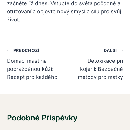
začněte již dnes. Vstupte do světa počodně a
otužování a objevte nový smysl a sílu pro svůj
život.
Navigace
PŘEDCHOZÍ
DALŠÍ
Pro
Domácí mast na
Detoxikace při
podrážděnou kůži:
kojení: Bezpečné
Příspěvek
Recept pro každého
metody pro matky
Podobné Příspěvky