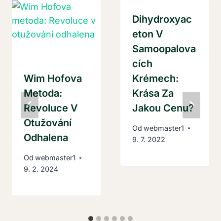
Dihydroxyac
Eton V
Samoopalova
Cích
Wim Hofova
Krémech:
Metoda:
Krása Za
Revoluce V
Jakou Cenu?
Otužování
Od
webmaster1
Odhalena
9. 7. 2022
Od
webmaster1
9. 2. 2024