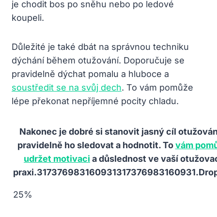
je chodit bos po sněhu nebo po ledové
koupeli.
Důležité je také dbát na správnou techniku
dýchání během otužování. Doporučuje se
pravidelně dýchat pomalu a hluboce a
soustředit se na svůj dech
. To vám pomůže
lépe překonat nepříjemné pocity chladu.
Nakonec je dobré si stanovit jasný cíl otužován
pravidelně ho sledovat a hodnotit. To
vám pom
udržet motivaci
a důslednost ve vaší otužova
praxi.317376983160931317376983160931.Dro
25%