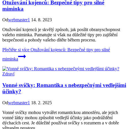
Otužování kojenců: Bezpečné tipy pro silné
miminka
Od
webmaster1
14. 8. 2023
Otužování kojenců je skvělý způsob, jak posílit obranyschopnost
vašeho miminka. Pamatujte si však na důležité tipy pro zajištění
bezpečnosti a pohody vašeho dítěte během procesu.
Přečtěte si více
Otužování kojenců: Bezpečné tipy pro silné
miminka
Zdraví
Vonné svíčky: Romantika s nebezpečnými vedlejšími
účinky?
Od
webmaster1
18. 2. 2025
Vonné svíčky mohou vytvářet romantickou atmosféru, ale jejich
vonné látky mohou způsobit vedlejší účinky jako podráždění
dýchacích cest. Je důležité používat svíčky s rozumem a v dobře
větraném prostoru.