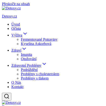
Přeskočit na obsah
Detoxy.cz
Úvod
Očista
Výživa
Fermentované Potraviny
Kyselina Askorbová
Zdraví
Imunita
Otužování
Zdravotní Problémy
Podráždění
Problémy s cholesterolem
Problémy s tlakem
O Nás
Kontakt