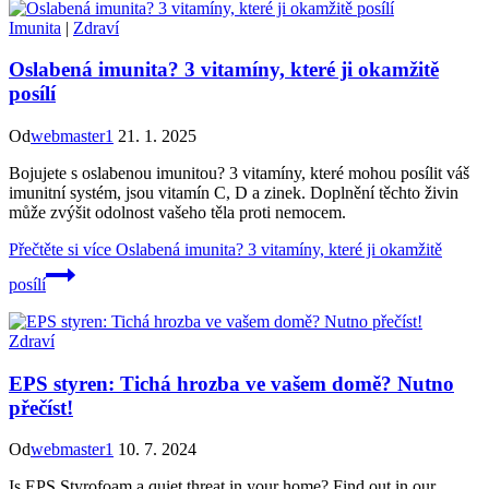
Imunita
|
Zdraví
Oslabená imunita? 3 vitamíny, které ji okamžitě
posílí
Od
webmaster1
21. 1. 2025
Bojujete s oslabenou imunitou? 3 vitamíny, které mohou posílit váš
imunitní systém, jsou vitamín C, D a zinek. Doplnění těchto živin
může zvýšit odolnost vašeho těla proti nemocem.
Přečtěte si více
Oslabená imunita? 3 vitamíny, které ji okamžitě
posílí
Zdraví
EPS styren: Tichá hrozba ve vašem domě? Nutno
přečíst!
Od
webmaster1
10. 7. 2024
Is EPS Styrofoam a quiet threat in your home? Find out in our