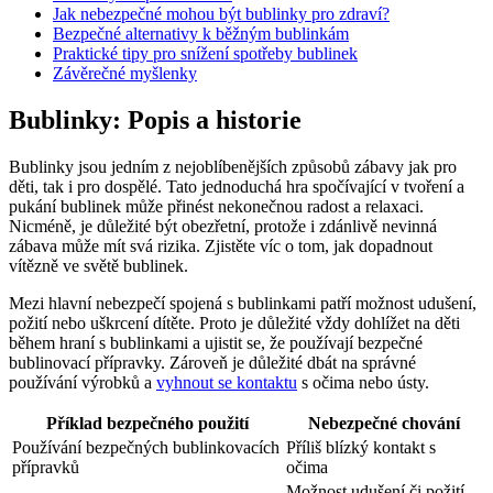
Jak nebezpečné mohou být bublinky pro zdraví?
Bezpečné alternativy k běžným bublinkám
Praktické tipy pro snížení spotřeby bublinek
Závěrečné myšlenky
Bublinky: Popis a historie
Bublinky jsou jedním z nejoblíbenějších způsobů zábavy jak pro
děti, tak i pro dospělé. Tato jednoduchá hra spočívající v tvoření a
pukání bublinek může přinést nekonečnou radost a relaxaci.
Nicméně, je důležité být obezřetní, protože i zdánlivě nevinná
zábava může mít svá rizika. Zjistěte víc o tom, jak dopadnout
vítězně ve světě bublinek.
Mezi hlavní nebezpečí spojená s bublinkami patří možnost udušení,
požití nebo uškrcení dítěte. Proto je důležité vždy dohlížet na děti
během hraní s bublinkami a ujistit se, že používají bezpečné
bublinovací přípravky. Zároveň je důležité dbát na správné
používání výrobků a
vyhnout se kontaktu
s očima nebo ústy.
Příklad bezpečného použití
Nebezpečné chování
Používání bezpečných bublinkovacích
Příliš blízký kontakt s
přípravků
očima
Možnost udušení či požití