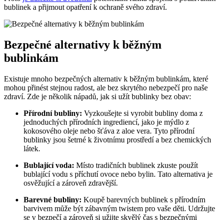
bublinek a přijmout opatření k ochraně svého zdraví.
Bezpečné alternativy k běžným
bublinkám
Existuje mnoho bezpečných alternativ k běžným bublinkám, které
mohou přinést stejnou radost, ale bez skrytého nebezpečí pro naše
zdraví. Zde je několik nápadů, jak si užít bublinky bez obav:
Přírodní bubliny:
Vyzkoušejte si vyrobit bubliny doma z
jednoduchých přírodních ingrediencí, jako je mýdlo z
kokosového oleje nebo šťáva z aloe vera. Tyto přírodní
bublinky jsou šetrné k životnímu prostředí a bez chemických
látek.
Bublající voda:
Místo tradičních bublinek zkuste použít
bublající vodu s příchutí ovoce nebo bylin. Tato alternativa je
osvěžující a zároveň zdravější.
Barevné bubliny:
Koupě barevných bublinek s přírodním
barvivem může být zábavným twistem pro vaše děti. Udržujte
se v bezpečí a zároveň si užijte skvělý čas s bezpečnými