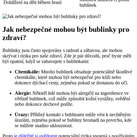
Dohlížení na děti během hraní
bublinek
Jak nebezpečné mohou být bublinky pro
zdraví?
Bublinky jsou často spojovány s radostí a zábavou, ale mohou
skrývat i rizika pro naše zdraví. Zde je pár důvodů, proč byste měli
být opatrní, když se zabavujete s bublinkami:
Chemikálie:
Mnoho bublinek obsahuje potenciálně škodlivé
chemikálie, které mohou být nebezpečné pro kůži nebo
dokonce dýchací cesty, zejména pokud se dostanou do očí.
Alergie:
Někteří lidé mohou být alergičtí na ingredience ve
většině bublinek, což může způsobit kožní vyrážky, svědění
nebo dokonce dechové potíže.
Úrazy:
Přílišný kontakt s bublinami může vést k nechtěným
úrazům, zejména pokud se bubliny hromadí na povrchu, kde
se můžete snadno uklouznout.
Proto
je důležité si uvědomit
potenciální rizika spojená s používáním