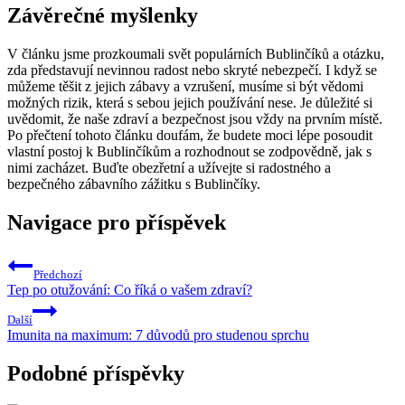
Závěrečné myšlenky
V článku jsme prozkoumali svět populárních Bublinčíků a otázku,
zda představují nevinnou radost nebo skryté nebezpečí. I když se
můžeme těšit z jejich zábavy a vzrušení, musíme si být vědomi
možných rizik, která s sebou jejich používání nese. Je důležité si
uvědomit, že naše zdraví a bezpečnost jsou vždy na prvním místě.
Po přečtení tohoto článku doufám, že budete moci lépe posoudit
vlastní postoj k Bublinčíkům a rozhodnout se zodpovědně, jak s
nimi zacházet. Buďte obezřetní a užívejte si radostného a
bezpečného zábavního zážitku s Bublinčíky.
Navigace pro příspěvek
Předchozí
Tep po otužování: Co říká o vašem zdraví?
Další
Imunita na maximum: 7 důvodů pro studenou sprchu
Podobné příspěvky