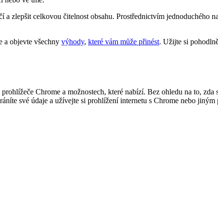
očí a zlepšit celkovou čitelnost obsahu. Prostřednictvím jednoduchého 
e a objevte všechny
výhody
,
které vám může přinést
. Užijte si pohodl
rohlížeče Chrome a možnostech, které nabízí. Bez ohledu na to, zda se r
hráníte své údaje a užívejte si prohlížení internetu s Chrome nebo jiný