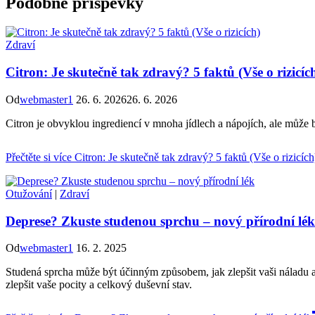
Podobné příspěvky
Zdraví
Citron: Je skutečně tak zdravý? 5 faktů (Vše o rizicíc
Od
webmaster1
26. 6. 2026
26. 6. 2026
Citron je obvyklou ingrediencí v mnoha jídlech a nápojích, ale může b
Přečtěte si více
Citron: Je skutečně tak zdravý? 5 faktů (Vše o rizicích
Otužování
|
Zdraví
Deprese? Zkuste studenou sprchu – nový přírodní lék
Od
webmaster1
16. 2. 2025
Studená sprcha může být účinným způsobem, jak zlepšit vaši náladu a
zlepšit vaše pocity a celkový duševní stav.