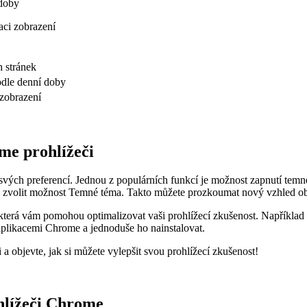
 doby
aci zobrazení
 stránek
odle denní doby
zobrazení
me prohlížeči
vých preferencí. Jednou z populárních funkcí je možnost zapnutí temnéh
ed a zvolit možnost Temné téma. Takto můžete prozkoumat nový vzhled o
, která vám pomohou optimalizovat vaši prohlížecí zkušenost. Například
 aplikacemi Chrome a jednoduše ho nainstalovat.
 objevte, jak si můžete vylepšit svou prohlížecí zkušenost!
hlížeči Chrome