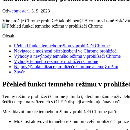
Od
webmaster1
3. 9. 2023
Víte proč je Chrome prohlížeč tak oblíbený? A co tím vlastně získávát
Obsah
Přehled funkcí temného režimu v prohlížeči Chrome
Navigace a možnosti přizpůsobení ve Chrome prohlížeči
Výhody a nevýhody temného režimu v prohlížeči Chrome
Výhody temného režimu v prohlížeči Chrome
Nejnovější aktualizace prohlížeče Chrome a temný režim
Závěr
Přehled funkcí temného režimu v prohlíž
Temný režim v prohlížeči Chrome je funkcí, která umožňuje uživatel
šetřit energii na zařízeních s OLED displeji a redukuje únavu očí.
Mezi hlavní funkce temného režimu v prohlížeči Chrome patří:
Možnost aktivovat temného režimu pro celý prohlížeč či pouze