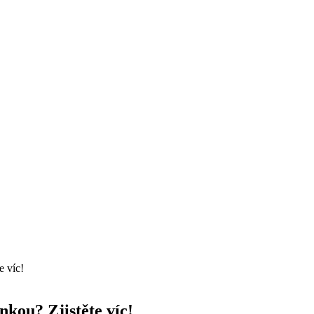
e víc!
kou? Zjistěte víc!