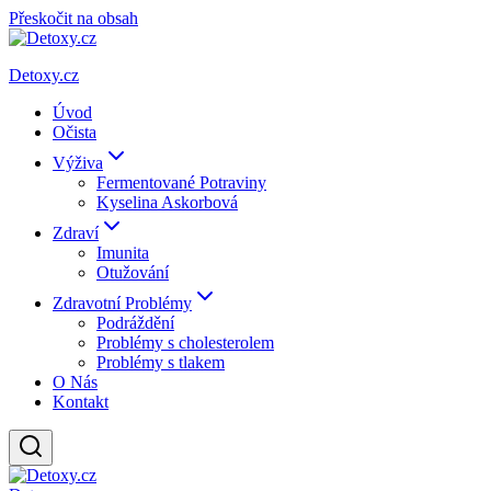
Přeskočit na obsah
Detoxy.cz
Úvod
Očista
Výživa
Fermentované Potraviny
Kyselina Askorbová
Zdraví
Imunita
Otužování
Zdravotní Problémy
Podráždění
Problémy s cholesterolem
Problémy s tlakem
O Nás
Kontakt