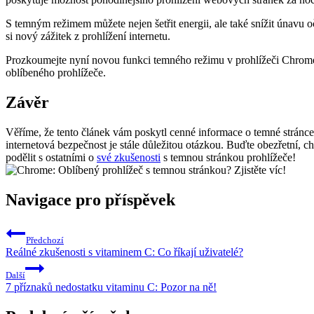
S temným režimem můžete nejen šetřit energii, ale také snížit únavu 
si nový zážitek z prohlížení internetu.
Prozkoumejte nyní novou funkci temného režimu v prohlížeči Chrom
oblíbeného prohlížeče.
Závěr
Věříme, že tento článek vám poskytl cenné informace o temné stránce p
internetová bezpečnost je stále důležitou otázkou. Buďte obezřetní, c
podělit s ostatními o
své zkušenosti
s temnou stránkou prohlížeče!
Navigace pro příspěvek
Předchozí
Reálné zkušenosti s vitaminem C: Co říkají uživatelé?
Další
7 příznaků nedostatku vitaminu C: Pozor na ně!