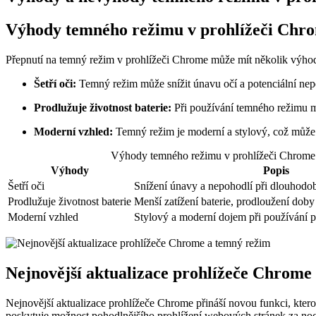
Výhody temného režimu v prohlížeči Chr
Přepnutí na temný režim v prohlížeči Chrome může mít několik výhod
Šetří oči:
Temný režim může snížit únavu očí a potenciální nep
Prodlužuje životnost baterie:
Při používání temného režimu mů
Moderní vzhled:
Temný režim je moderní a stylový, což může z
Výhody temného režimu v prohlížeči Chrome
Výhody
Popis
Šetří oči
Snížení únavy a nepohodlí při dlouhodo
Prodlužuje životnost baterie
Menší zatížení baterie, prodloužení dob
Moderní vzhled
Stylový a moderní dojem při používání p
Nejnovější aktualizace prohlížeče Chrome
Nejnovější aktualizace prohlížeče Chrome přináší novou funkci, kter
poskytuje možnost pohodlnějšího prohlížení webových stránek za noc