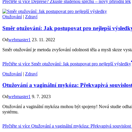
Přečtěte si více
Deprese? Zkuste studenou sprchu – nový přírodní lék
Otužování
|
Zdraví
Směr otužování: Jak postupovat pro nejlepší výsledk
Od
webmaster1
23. 11. 2022
Směr otužování je metoda zvyšování odolnosti těla a mysli skrze vysta
Přečtěte si více
Směr otužování: Jak postupovat pro nejlepší výsledky
Otužování
|
Zdraví
Otužování a vaginální mykóza: Překvapivá souvislos
Od
webmaster1
9. 7. 2023
Otužování a vaginální mykóza mohou být spojeny! Nová studie odhalil
systému.
Přečtěte si více
Otužování a vaginální mykóza: Překvapivá souvislost