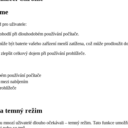
ome
 pro uživatele:
ohodlí při dlouhodobém používání počítače.
že být baterie vašeho zařízení menší zatížena, což může prodloužit d
lepšit celkový dojem při používání prohlížeče.
bém používání počítače
y mezi nabíjením
rohlížeče
 a temný režim
ou mnozí uživatelé dlouho očekávali – temný režim. Tato funkce umožň
i nebo ve tmě.