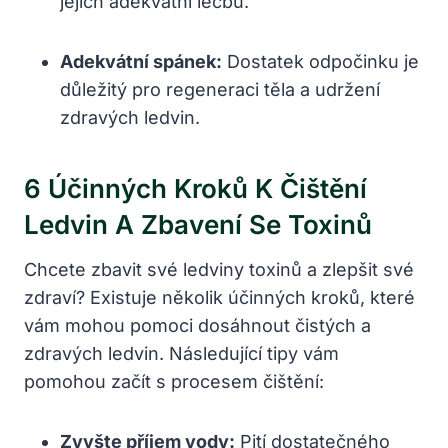
jejich adekvátní léčbu.
Adekvátní⁢ spánek:
⁤Dostatek odpočinku je
důležitý pro regeneraci těla⁣ a udržení
zdravých ‌ledvin.
6 Účinných Kroků K Čištění
Ledvin A Zbavení Se Toxinů
Chcete zbavit⁢ své ledviny toxinů a zlepšit své
⁣zdraví? ⁣Existuje ‌několik účinných kroků, které
vám mohou pomoci dosáhnout čistých a
zdravých ‍ledvin. Následující tipy vám
⁤pomohou začít s ‍procesem ​čištění:
Zvyšte příjem vody:
Pití dostatečného