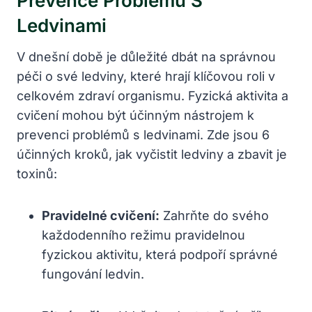
Prevence Problémů S
Ledvinami
V dnešní době je důležité dbát na správnou
péči o​ své ledviny, které hrají klíčovou roli v
celkovém zdraví organismu. Fyzická‍ aktivita a‍
cvičení‍ mohou být účinným nástrojem k⁣
prevenci problémů s ledvinami. ⁣Zde jsou 6
účinných ‍kroků, jak vyčistit ledviny a zbavit je⁣
toxinů:
Pravidelné cvičení:
Zahrňte do svého
⁢každodenního režimu pravidelnou
fyzickou aktivitu,‌ která podpoří správné
fungování ledvin.