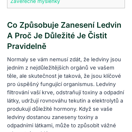
Závěrečné myšlenky
Co Způsobuje⁢ Zanesení Ledvin
A Proč Je Důležité Je Čistit
Pravidelně
Normaly se ⁣vám ⁢nemusí‍ zdát,‍ že ledviny jsou
⁢jedním z nejdůležitějších⁤ orgánů ⁤ve vašem
těle, ale skutečnost je taková, že ​jsou klíčové
pro úspěšný fungující organismus. Ledviny
filtrování vaší krve, odstraňují toxiny⁤ a odpadní⁣
látky,​ udržují⁤ rovnováhu tekutin a elektrolytů a
produkují důležité hormony. Když se vaše
ledviny dostanou zaneseny ⁤toxiny a
odpadními látkami, může to způsobit vážné