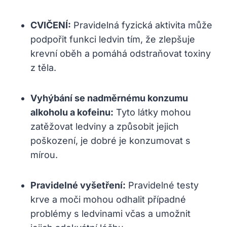
CVIČENÍ:
Pravidelná ‌fyzická‍ aktivita⁣ může
podpořit funkci ledvin tím, že zlepšuje
krevní oběh⁢ a‍ pomáhá ‍odstraňovat toxiny
z těla.
Vyhýbání se nadměrnému konzumu
alkoholu‍ a kofeinu:
Tyto látky mohou
zatěžovat⁢ ledviny ​a způsobit jejich
poškození, je dobré je konzumovat⁢ s
mírou.
Pravidelné vyšetření:
Pravidelné testy
krve a⁢ moči mohou odhalit případné
problémy s ledvinami včas‍ a umožnit