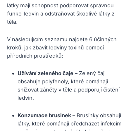
látky mají schopnost podporovat správnou
funkci ledvin a odstraňovat‌ škodlivé látky z
‌těla.
V následujícím seznamu najdete 6‍ účinných
kroků, jak zbavit ⁢ledviny toxinů pomocí
přírodních prostředků:
Užívání​ zeleného⁤ čaje
– ‍Zelený čaj
obsahuje polyfenoly, které ⁢pomáhají
snižovat‍ záněty v těle a podporují čistění
ledvin.
Konzumace brusinek
– Brusinky obsahují
‍látky, které pomáhají předcházet infekcím