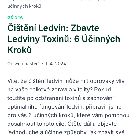
účinných kroků
OČISTA
Čištění Ledvin: Zbavte
Ledviny Toxinů: 6 Účinných
Kroků
Od
webmaster1
1. 4. 2024
Víte,‍ že čištění ledvin může mít obrovský vliv​
na vaše celkové zdraví a vitality? Pokud
toužíte po⁣ odstranění toxinů a zachování
optimálního fungování ledvin, připravili jsme
pro vás 6 účinných kroků, ‍které vám​ pomohou
dosáhnout tohoto cíle. Čtěte dál a objevte
jednoduché ‍a účinné způsoby, jak zbavit své