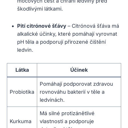
močových cest a chrání ledviny před
škodlivými látkami.
Pití citrónové šťávy
– Citrónová šťáva má
⁣alkalické účinky, ​které ⁢pomáhají vyrovnat
pH těla a podporují přirozené čištění
ledvin.
Látka
Účinek
Pomáhají podporovat⁤ zdravou
Probiotika
rovnováhu bakterií v těle a‍
ledvinách.
Má ‌silné protizánětlivé
Kurkuma
vlastnosti a podporuje