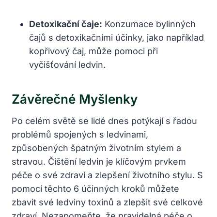
Detoxikační čaje:
Konzumace bylinných
čajů s detoxikačními účinky, jako například
kopřivový čaj, může pomoci při⁢
vyčišťování ledvin.
Závěrečné Myšlenky
Po celém světě‍ se lidé ​dnes potýkají s‌ řadou
problémů spojených s ledvinami,
způsobených ⁤špatným životním stylem a
‍stravou.⁣ Čištění‌ ledvin je klíčovým prvkem
péče o⁤ své ​zdraví a​ zlepšení životního stylu.‌ S
pomocí​ těchto‍ 6 ‌účinných kroků můžete
zbavit své​ ledviny toxinů a zlepšit ⁢své celkové
zdraví. Nezapomeňte, že ‍pravidelná​ péče o