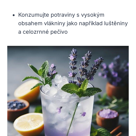
Konzumujte ‌potraviny ⁤s⁣ vysokým
obsahem vlákniny⁣ jako ‍například luštěniny‌
a ⁢celozrnné pečivo