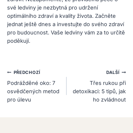
své ledviny je nezbytná pro udržení‍
optimálního zdraví a kvality života.‍ Začněte
‌jednat ​ještě dnes a ⁢investujte do svého zdraví
pro budoucnost. Vaše ledviny vám⁢ za to určitě
poděkují.
Navigace
PŘEDCHOZÍ
DALŠÍ
Pro
Podrážděné oko: 7
Třes rukou při
osvědčených metod
detoxikaci: 5 tipů, jak
Příspěvek
pro úlevu
ho zvládnout