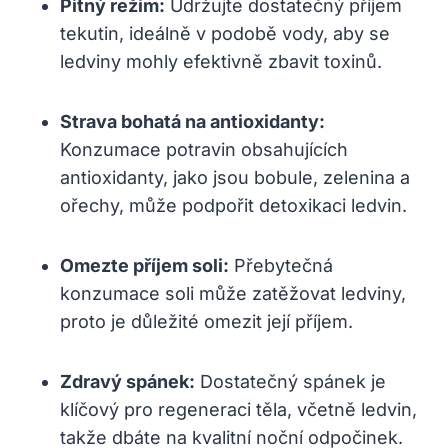
Pitný ⁣režim:
Udržujte dostatečný příjem
tekutin, ideálně v podobě⁤ vody, aby​ se
ledviny mohly efektivně zbavit toxinů.
Strava ⁤bohatá na antioxidanty:
Konzumace potravin obsahujících
antioxidanty, jako jsou bobule, zelenina a
ořechy,‌ může podpořit detoxikaci‌ ledvin.
Omezte příjem soli:
Přebytečná
‍konzumace soli může zatěžovat⁤ ledviny,
proto je důležité omezit její příjem.
Zdravý spánek:
Dostatečný spánek ⁢je
klíčový pro regeneraci těla, včetně ledvin,‍
takže dbáte na kvalitní⁤ noční odpočinek.