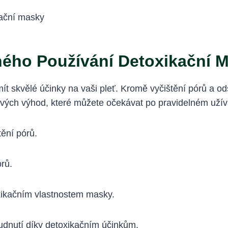
lného Používání Detoxikační 
ít skvělé účinky na vaši pleť. Kromě vyčištění pórů a o
íčových výhod, které můžete očekávat po pravidelném uží
ění pórů.
órů.
toxikačním vlastnostem masky.
rudnutí díky detoxikačním účinkům.