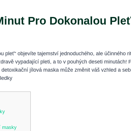
Minut Pro Dokonalou Ple
 pleť“ objevíte tajemství jednoduchého, ale účinného ri
avě vypadající pleti, a to v pouhých deseti minutách! Př
 jak detoxikační jílová maska může změnit váš vzhled a se
dky
ní masky