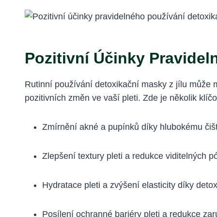
Pozitivní Účinky Pravide
Rutinní používání detoxikační masky z jílu může m
pozitivních změn ve vaší pleti. Zde je několik kl
Zmírnění akné a pupínků díky hlubokému čišt
Zlepšení textury pleti a redukce viditelných p
Hydratace pleti a zvýšení elasticity díky de
Posílení ochranné bariéry pleti a redukce za