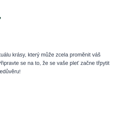
ť
tuálu krásy, který může zcela proměnit váš
ipravte se na to, že se vaše pleť začne třpytit
bedůvěru!