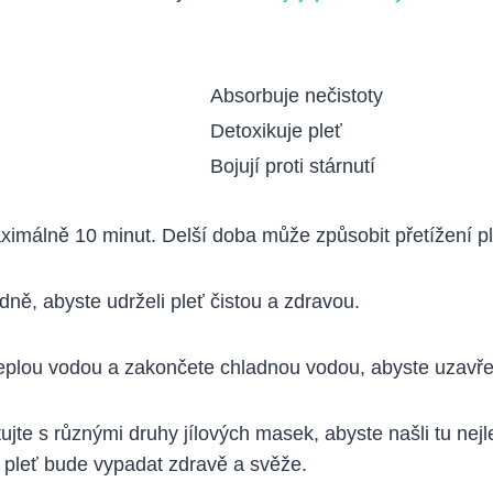
Absorbuje nečistoty
Detoxikuje pleť
Bojují proti stárnutí
imálně 10 minut. Delší doba může způsobit přetížení pl
dně, abyste udrželi pleť čistou a zdravou.
lou vodou a zakončete chladnou vodou, abyste uzavřel
tujte s různými druhy jílových masek, abyste našli tu ne
e pleť bude vypadat zdravě a svěže.