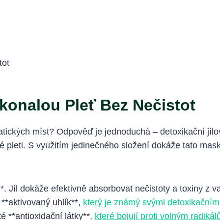
konalou Pleť Bez Nečistot
ematických míst? Odpověď je jednoduchá – detoxikační jí
vé pleti. S využitím jedinečného složení dokáže tato mas
*. Jíl dokáže efektivně absorbovat nečistoty a toxiny z va
 **aktivovaný uhlík**,
který je známý svými detoxikačními
é **antioxidační látky**,
které bojují proti volným radiká