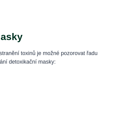
Masky
dstranění toxinů je možné pozorovat řadu
vání detoxikační masky: