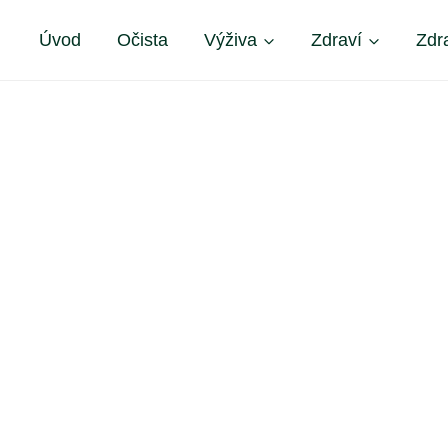
Úvod
Očista
Výživa
Zdraví
Zdr