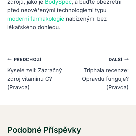
zdrojů, jako je
BodySpec
, a buďte obezřetní
před neověřenými technologiemi typu
moderní farmakologie
nabízenými bez
lékařského dohledu.
Navigace
PŘEDCHOZÍ
DALŠÍ
Pro
Kyselé zelí: Zázračný
Triphala recenze:
zdroj vitamínu C?
Opravdu funguje?
Příspěvek
(Pravda)
(Pravda)
Podobné Příspěvky