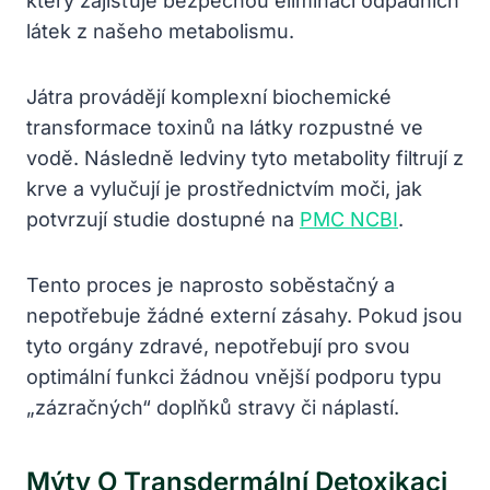
který zajišťuje bezpečnou eliminaci odpadních
látek z našeho metabolismu.
Játra provádějí komplexní biochemické
transformace toxinů na látky rozpustné ve
vodě. Následně ledviny tyto metabolity filtrují z
krve a vylučují je prostřednictvím moči, jak
potvrzují studie dostupné na
PMC NCBI
.
Tento proces je naprosto soběstačný a
nepotřebuje žádné externí zásahy. Pokud jsou
tyto orgány zdravé, nepotřebují pro svou
optimální funkci žádnou vnější podporu typu
„zázračných“ doplňků stravy či náplastí.
Mýty O Transdermální Detoxikaci