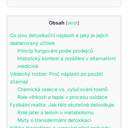
Obsah
[
skrýt
]
Co jsou detoxikační náplasti a jaký je jejich
deklarovaný účinek
Princip fungování podle prodejců
Historický kontext a rozšíření v alternativní
medicíně
Vědecký rozbor: Proč náplasti po použití
zčernají
Chemická reakce vs. vylučování toxinů
Role vlhkosti a tepla v procesu oxidace
Fyzikální realita: Jak tělo skutečně detoxikuje
Role jater a ledvin v metabolismu
Mýty o transdermální detoxikaci
Kritika marketingu a varování před podvody