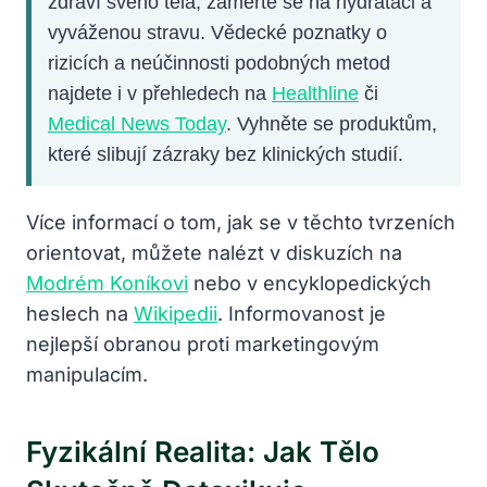
zdraví svého těla, zaměřte se na hydrataci a
vyváženou stravu. Vědecké poznatky o
rizicích a neúčinnosti podobných metod
najdete i v přehledech na
Healthline
či
Medical News Today
. Vyhněte se produktům,
které slibují zázraky bez klinických studií.
Více informací o tom, jak se v těchto tvrzeních
orientovat, můžete nalézt v diskuzích na
Modrém Koníkovi
nebo v encyklopedických
heslech na
Wikipedii
. Informovanost je
nejlepší obranou proti marketingovým
manipulacím.
Fyzikální Realita: Jak Tělo