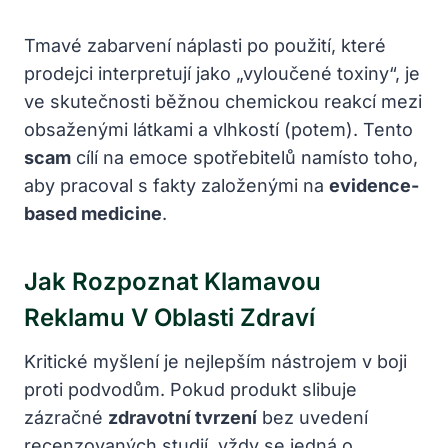
Tmavé zabarvení náplasti po použití, které
prodejci interpretují jako „vyloučené toxiny“, je
ve skutečnosti běžnou chemickou reakcí mezi
obsaženými látkami a vlhkostí (potem). Tento
scam
cílí na emoce spotřebitelů namísto toho,
aby pracoval s fakty založenými na
evidence-
based medicine
.
Jak Rozpoznat Klamavou
Reklamu V Oblasti Zdraví
Kritické myšlení je nejlepším nástrojem v boji
proti podvodům. Pokud produkt slibuje
zázračné
zdravotní tvrzení
bez uvedení
recenzovaných studií, vždy se jedná o