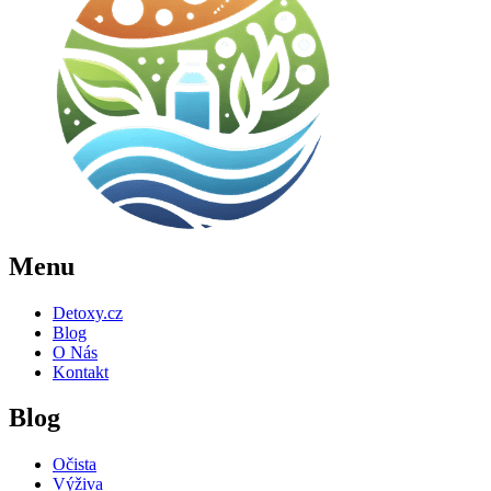
Menu
Detoxy.cz
Blog
O Nás
Kontakt
Blog
Očista
Výživa