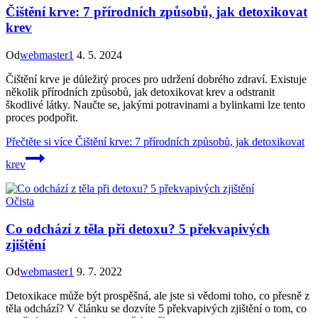
Čištění krve: 7 přírodních způsobů, jak detoxikovat
krev
Od
webmaster1
4. 5. 2024
Čištění krve je důležitý proces pro udržení dobrého zdraví. Existuje
několik přírodních způsobů, jak detoxikovat krev a odstranit
škodlivé látky. Naučte se, jakými potravinami a bylinkami lze tento
proces podpořit.
Přečtěte si více
Čištění krve: 7 přírodních způsobů, jak detoxikovat
krev
Očista
Co odchází z těla při detoxu? 5 překvapivých
zjištění
Od
webmaster1
9. 7. 2022
Detoxikace může být prospěšná, ale jste si vědomi toho, co přesně z
těla odchází? V článku se dozvíte 5 překvapivých zjištění o tom, co