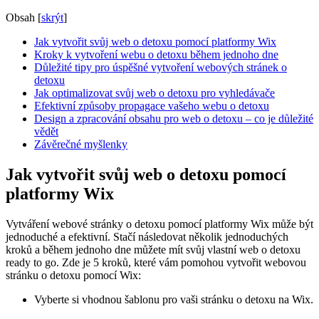
Obsah
[
skrýt
]
Jak vytvořit svůj web o detoxu pomocí platformy Wix
Kroky k vytvoření webu o detoxu během jednoho dne
Důležité tipy pro úspěšné vytvoření webových stránek o
detoxu
Jak optimalizovat svůj web o detoxu pro vyhledávače
Efektivní způsoby propagace vašeho webu o detoxu
Design a zpracování obsahu pro web o detoxu – co je důležité
vědět
Závěrečné myšlenky
Jak vytvořit svůj web o detoxu pomocí
platformy Wix
Vytváření webové stránky o detoxu pomocí platformy Wix může být
jednoduché a efektivní. Stačí následovat několik jednoduchých
kroků a během jednoho dne můžete mít svůj vlastní web o detoxu
ready to go. Zde je 5 kroků, které vám pomohou vytvořit webovou
stránku o detoxu pomocí Wix:
Vyberte si vhodnou šablonu pro vaši stránku o detoxu na Wix.