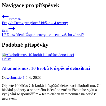
Navigace pro příspěvek
Předchozí
Fenykl: Detox pro ploché bříško – 4 recepty
Další
LED osvětlení: Úspora energie za cenu vašeho zdraví?
Podobné příspěvky
Očista
Alkoholismus: 10 kroků k úspěšné detoxikaci
Od
webmaster1
5. 6. 2023
Objevte 10 klíčových kroků k úspěšné detoxikaci alkoholismu. Od
hledání podpory a odborného léčení po změnu životního stylu a
vyhýbání se spouštěčům – tento článek vám pomůže na cestě k
uzdravení.