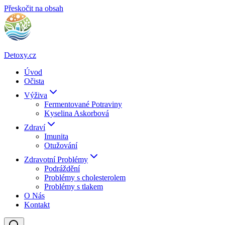
Přeskočit na obsah
Detoxy.cz
Úvod
Očista
Výživa
Fermentované Potraviny
Kyselina Askorbová
Zdraví
Imunita
Otužování
Zdravotní Problémy
Podráždění
Problémy s cholesterolem
Problémy s tlakem
O Nás
Kontakt