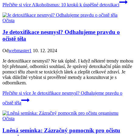
Přečtěte si více
Alkoholismus: 10 kroků k úspěšné detoxikaci
Očista
Je detoxifikace nesmysl? Odhalujeme pravdu o
očistě těla
Od
webmaster1
10. 12. 2024
Je detoxifikace nesmysl? Ne tak úplně. I když některé trendy mohou
být přehnané, odborníci souhlasí, že správný detoxikační plán může
pomoci tělu zbavit se toxických látek a zlepšit celkové zdraví. Je
však důležité vybírat si prověřené metody a konzultovat je s
odborníkem.
Přečtěte si více
Je detoxifikace nesmysl? Odhalujeme pravdu o
očistě těla
Očista
Lněná semínka: Zázračný pomocník pro očistu