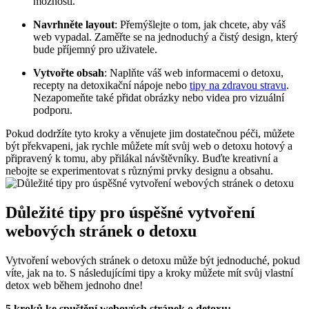
možností.
Navrhněte layout
: Přemýšlejte o tom, jak chcete, aby váš
web vypadal. Zaměřte se na jednoduchý a čistý design, který
bude příjemný pro uživatele.
Vytvořte obsah
: Naplňte váš web informacemi o detoxu,
recepty na detoxikační nápoje nebo
tipy na zdravou stravu
.
Nezapomeňte také přidat obrázky nebo videa pro vizuální
podporu.
Pokud dodržíte tyto kroky a věnujete jim dostatečnou péči, můžete
být překvapeni, jak rychle můžete mít svůj web o detoxu hotový a
připravený k tomu, aby přilákal návštěvníky. Buďte kreativní a
nebojte se experimentovat s různými prvky designu a obsahu.
Důležité tipy pro úspěšné vytvoření
webových stránek o detoxu
Vytvoření webových stránek o detoxu může být jednoduché, pokud
víte, jak na to. S následujícími tipy a kroky můžete mít svůj vlastní
detox web během jednoho dne!
5 kroků ke spuštění webových stránek o detoxu: