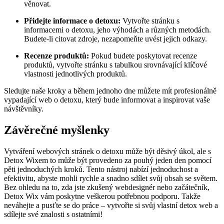
věnovat.
Přidejte informace o detoxu:
Vytvořte stránku s
informacemi o detoxu, jeho výhodách a různých metodách.
Budete-li citovat zdroje, nezapomeňte uvést jejich odkazy.
Recenze produktů:
Pokud budete poskytovat recenze
produktů, vytvořte stránku s tabulkou srovnávající klíčové
vlastnosti jednotlivých produktů.
Sledujte naše kroky a během jednoho dne můžete mít profesionálně
vypadající web o detoxu, který bude informovat a inspirovat vaše
návštěvníky.
Závěrečné myšlenky
Vytváření webových stránek o detoxu může být děsivý úkol, ale s
Detox Wixem to může být provedeno za pouhý jeden den pomocí
pěti jednoduchých kroků. Tento nástroj nabízí jednoduchost a
efektivitu, abyste mohli rychle a snadno sdílet svůj obsah se světem.
Bez ohledu na to, zda jste zkušený webdesignér nebo začátečník,
Detox Wix vám poskytne veškerou potřebnou podporu. Takže
neváhejte a pusťte se do práce – vytvořte si svůj vlastní detox web a
sdílejte své znalosti s ostatními!