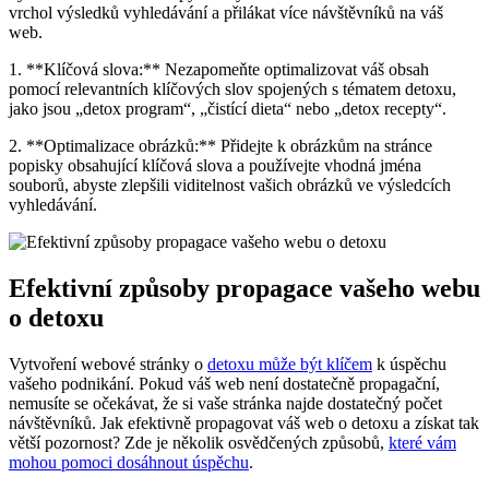
vrchol výsledků vyhledávání a přilákat více návštěvníků na váš
web.
1. **Klíčová slova:** Nezapomeňte optimalizovat váš obsah
pomocí relevantních klíčových slov spojených s tématem detoxu,
jako jsou „detox program“, „čistící dieta“ nebo „detox recepty“.
2. **Optimalizace obrázků:** Přidejte k obrázkům na stránce
popisky obsahující klíčová slova a používejte vhodná jména
souborů, abyste zlepšili viditelnost vašich obrázků ve výsledcích
vyhledávání.
Efektivní způsoby propagace vašeho webu
o detoxu
Vytvoření webové stránky o
detoxu může být klíčem
k úspěchu
vašeho podnikání. Pokud váš web není dostatečně propagační,
nemusíte se očekávat, že si vaše stránka najde dostatečný počet
návštěvníků. Jak efektivně propagovat váš web o detoxu a získat tak
větší pozornost? Zde je několik osvědčených způsobů,
které vám
mohou pomoci dosáhnout úspěchu
.