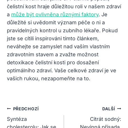
čelistní kost hraje důležitou roli v našem zdraví
a
může být ovlivněna různými faktory
. Je
důležité si uvědomit význam péče o ni a
pravidelných kontrol u zubního lékaře. Pokud
jste se cítili inspirováni tímto článkem,
neváhejte se zamyslet nad vaším vlastním
zdravotním stavem a zvažte možnost
detoxikace čelistní kosti pro dosažení
optimálního zdraví. Vaše celkové zdraví je ve
vašich rukou, nezapomeňte na to.
Navigace
PŘEDCHOZÍ
DALŠÍ
Pro
Syntéza
Citrát sodný:
cholesterolu: Jak se
Nevinná přísada,