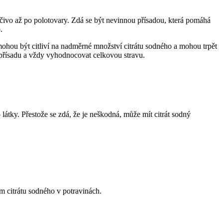
ečivo až po polotovary. Zdá se být nevinnou přísadou, která pomáhá
.
ohou být citliví na nadměrné množství citrátu sodného a mohou trpět
o přísadu a vždy vyhodnocovat celkovou stravu.
átky. Přestože se zdá, že je neškodná, může mít citrát sodný
m citrátu sodného v potravinách.