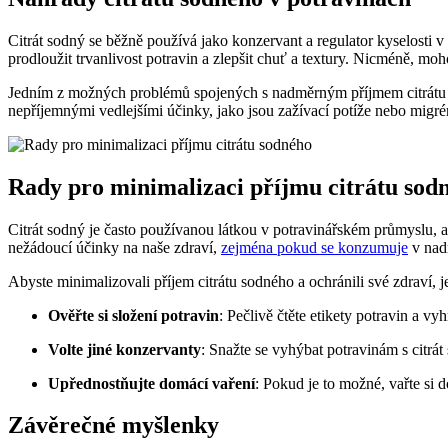
Citrát sodný se běžně používá jako konzervant a regulator kyselosti 
prodloužit trvanlivost potravin a zlepšit chuť a textury. Nicméně, mo
Jedním z možných problémů spojených s nadměrným příjmem citrátu sod
nepříjemnými vedlejšími účinky, jako jsou zažívací potíže nebo migré
Rady pro minimalizaci příjmu citrátu sod
Citrát sodný je často používanou látkou v potravinářském průmyslu, a
nežádoucí účinky na naše zdraví,
zejména pokud se konzumuje
v nad
Abyste minimalizovali příjem citrátu sodného a ochránili své zdraví, je
Ověřte si složení potravin
: Pečlivě čtěte etikety potravin a v
Volte jiné konzervanty
: Snažte se vyhýbat potravinám s citrát
Upřednostňujte domácí vaření
: Pokud je to možné, vařte si
Závěrečné myšlenky