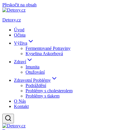
Přeskočit na obsah
Detoxy.cz
Úvod
Očista
Výživa
Fermentované Potraviny
Kyselina Askorbová
Zdraví
Imunita
Otužování
Zdravotní Problémy
Podráždění
Problémy s cholesterolem
Problémy s tlakem
O Nás
Kontakt