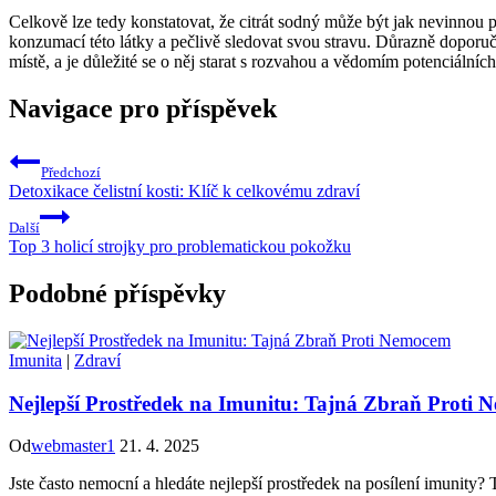
Celkově lze tedy konstatovat, že citrát sodný může být jak nevinnou p
konzumací této látky a pečlivě sledovat svou stravu. Důrazně doporuč
místě, a je důležité se o něj starat s rozvahou a vědomím potenciální
Navigace pro příspěvek
Předchozí
Detoxikace čelistní kosti: Klíč k celkovému zdraví
Další
Top 3 holicí strojky pro problematickou pokožku
Podobné příspěvky
Imunita
|
Zdraví
Nejlepší Prostředek na Imunitu: Tajná Zbraň Proti
Od
webmaster1
21. 4. 2025
Jste často nemocní a hledáte nejlepší prostředek na posílení imunity? 