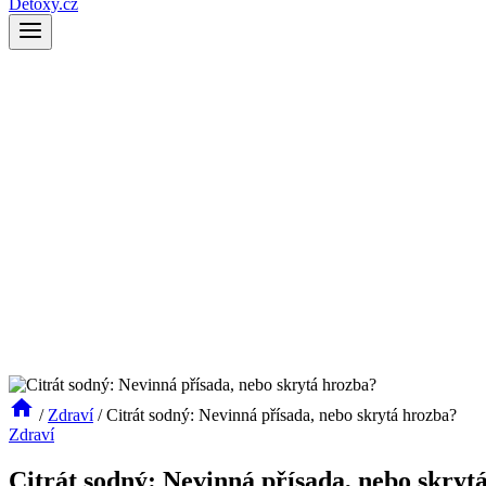
Detoxy.cz
/
Zdraví
/
Citrát sodný: Nevinná přísada, nebo skrytá hrozba?
Zdraví
Citrát sodný: Nevinná přísada, nebo skryt