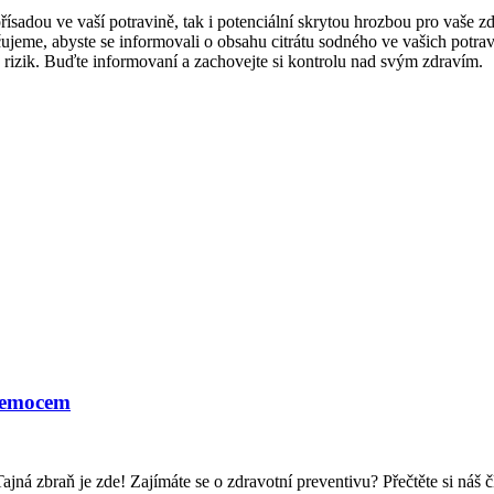
řísadou ve vaší potravině, tak i potenciální skrytou hrozbou pro vaše 
ujeme, abyste se informovali o obsahu citrátu sodného ve vašich potrav
ch rizik. Buďte informovaní a zachovejte si kontrolu nad svým zdravím.
 Nemocem
Tajná zbraň je zde! Zajímáte se o zdravotní preventivu? Přečtěte si náš 