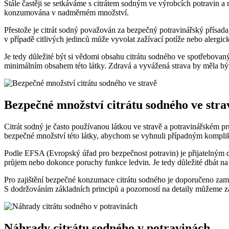
Stále častěji se setkáváme s citrátem sodným ve výrobcích potravin a n
konzumována v nadměrném množství.
Přestože je citrát sodný považován za bezpečný potravinářský přísada
v případě citlivých jedinců může vyvolat zažívací potíže nebo alergic
Je tedy důležité být si vědomi obsahu citrátu sodného ve spotřebova
minimálním obsahem této látky. Zdravá a vyvážená strava by měla bý
Bezpečné množství citrátu sodného ve stra
Citrát sodný je často používanou látkou ve stravě a potravinářském p
bezpečné množství této látky, abychom se vyhnuli případným kompli
Podle EFSA (Evropský úřad pro bezpečnost potravin) je přijatelným d
průjem nebo dokonce poruchy funkce ledvin. Je tedy důležité dbát na 
Pro zajištění bezpečné konzumace citrátu sodného je doporučeno zamě
S dodržováním základních principů a pozorností na detaily můžeme zaji
Náhrady citrátu sodného v potravinách