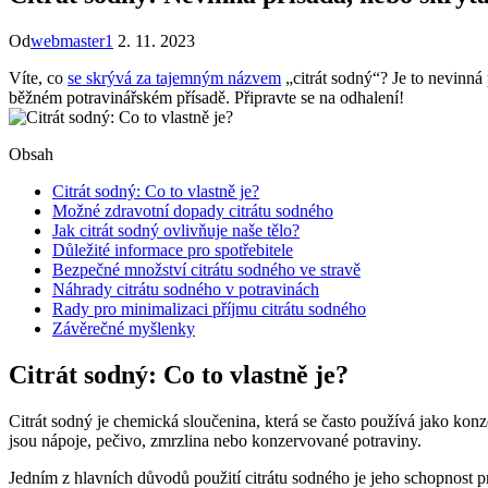
Od
webmaster1
2. 11. 2023
Víte, co
se skrývá za tajemným názvem
„citrát sodný“? Je to nevinná
běžném potravinářském přísadě. Připravte se na odhalení!
Obsah
Citrát sodný: Co to vlastně je?
Možné zdravotní dopady citrátu sodného
Jak citrát sodný ovlivňuje naše tělo?
Důležité informace pro spotřebitele
Bezpečné množství citrátu sodného ve stravě
Náhrady citrátu sodného v potravinách
Rady pro minimalizaci příjmu citrátu sodného
Závěrečné myšlenky
Citrát sodný: Co to vlastně je?
Citrát sodný je chemická sloučenina, která se často používá jako konz
jsou nápoje, pečivo, zmrzlina nebo konzervované potraviny.
Jedním z hlavních důvodů použití citrátu sodného je jeho schopnost pro