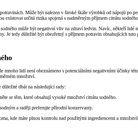
v potravinách. Může být nalezen v široké škále výrobků od nápojů po p
hou existovat určitá rizika spojená s nadměrným příjmem citrátu sodného
ného může být negativní vliv na zdraví ledvin. Navíc, někteří lidé m
ny. Je tedy důležité být obezřetný s příjmem potravin obsahujících tut
ného
le mnoho lidí není obeznámeno s potenciálními negativními účinky této l
měrném množství.
 důležité dbát na následující rady:
yhněte se těm, které obsahují vysoké množství citrátu sodného.
 sodným a raději preferujte přírodní konzervanty.
 doma, kde máte plnou kontrolu nad použitými ingrediencemi a množství