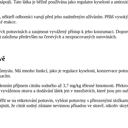
ápojů. Tato látka je běžně používána jako regulator kyselosti a antioxi
, někteří odborníci varují před jeho nadměrným užíváním. Příliš vysok
ké reakce.
ných potravinách a zaujmout vyvážený přístup k jeho konzumaci. Dopor
t založena především na čerstvých a nezpracovaných surovinách.
vě
růmyslu. Má mnoho funkcí, jako je regulace kyselosti, konzervace potra
kacím.
enním příjmem citrátu sodného až 3,7 mg/kg tělesné hmotnosti. Překroče
vyváženou stravu a dodávání látek jen v množstvích, které jsou pro na
řit se na etiketování potravin, vybírat potraviny s přirozenými složk
stit, že citrát sodný zůstane nevinnou přísadou ve stravě, nikoliv skr