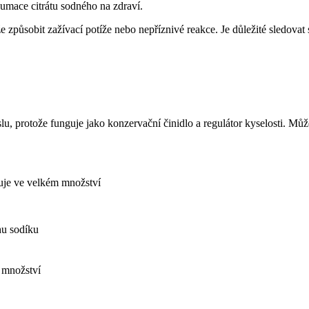
umace citrátu sodného na zdraví.
může způsobit zažívací potíže nebo nepříznivé reakce. Je důležité sledov
u, protože funguje jako konzervační činidlo a regulátor kyselosti. Můž
uje ve velkém množství
hu sodíku
 množství