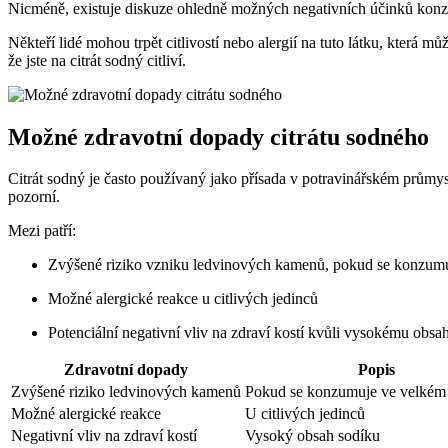
Nicméně, existuje diskuze ohledně možných negativních účinků konz
Někteří lidé mohou trpět citlivostí nebo alergií na tuto látku, která 
že jste na citrát sodný citliví.
Možné zdravotní dopady citrátu sodného
Citrát sodný je často používaný jako přísada v potravinářském průmysl
pozorní.
Mezi patří:
Zvýšené riziko vzniku ledvinových kamenů, pokud se konzum
Možné alergické reakce u citlivých jedinců
Potenciální negativní vliv na zdraví kostí kvůli vysokému obsa
Zdravotní dopady
Popis
Zvýšené riziko ledvinových kamenů
Pokud se konzumuje ve velkém
Možné alergické reakce
U citlivých jedinců
Negativní vliv na zdraví kostí
Vysoký obsah sodíku