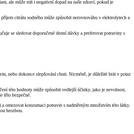
dant, ale může mít i negativní dopad na naše zdraví, pokud je
ý příjem citrátu sodného může způsobit nerovnováhu v elektrolytech a
učuje se sledovat doporučené denní dávky a preferovat potraviny s
vin, nebo dokonce zlepšování chuti. Nicméně, je důležité brát v potaz
ní této hodnoty může způsobit vedlejší účinky, jako je nevolnost,
še tělo bezpečné.
ami a omezovat konzumaci potravin s nadměrným množstvím této látky.
ytou hrozbou.