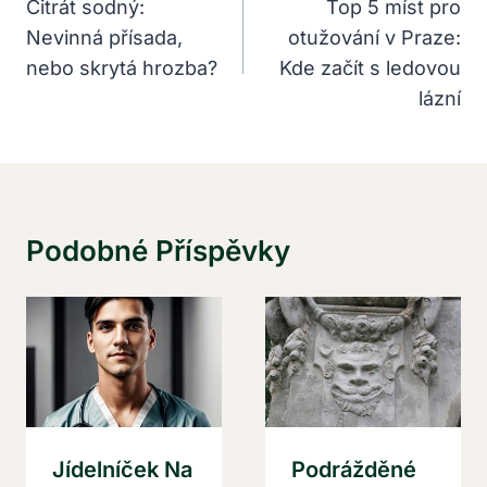
Pro
Citrát sodný:
Top 5 míst pro
Nevinná přísada,
otužování v Praze:
Příspěvek
nebo skrytá hrozba?
Kde začít s ledovou
lázní
Podobné Příspěvky
Jídelníček Na
Podrážděné