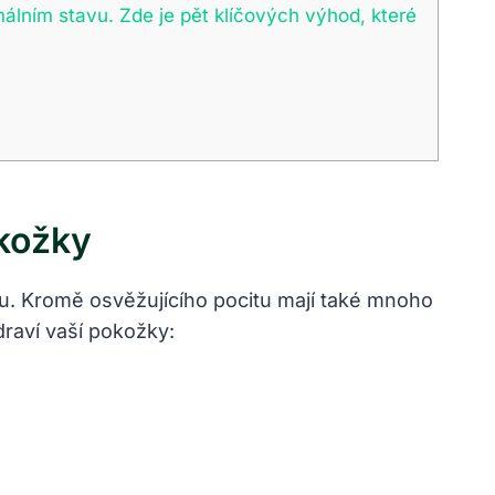
málním stavu. Zde je pět klíčových výhod, které
okožky
ou. Kromě osvěžujícího pocitu mají také mnoho
draví vaší pokožky: