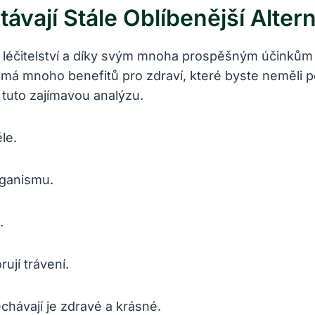
ávají Stále Oblíbenější Alter
 léčitelství a díky svým mnoha prospěšným účinkům se
y má mnoho benefitů pro zdraví, které byste neměli 
 tuto zajímavou analýzu.
le.
rganismu.
.
ují trávení.
echávají je zdravé a krásné.