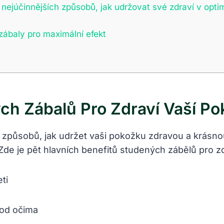
 nejúčinnějších způsobů, jak udržovat své zdraví v opti
zábaly pro maximální efekt
ch Zábalů Pro Zdraví Vaší P
h způsobů, jak udržet vaši pokožku zdravou a krásn
. Zde je pět hlavních benefitů studených zábělů pro z
ti
pod očima