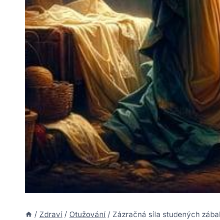
/
Zdraví
/
Otužování
/
Zázračná síla studených zábal