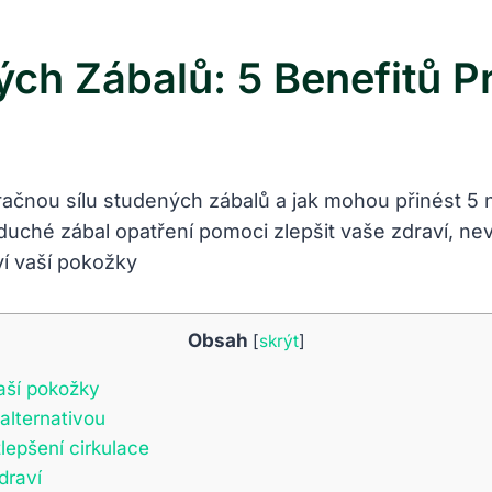
ch Zábalů: 5 Benefitů P
ačnou sílu studených zábalů a jak mohou přinést 5 n
uché zábal opatření pomoci zlepšit vaše zdraví, nev
Obsah
[
skrýt
]
aší pokožky
 alternativou
epšení cirkulace
draví