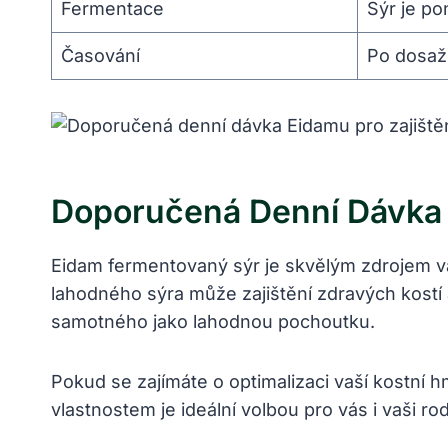
Fermentace
Sýr ‌je p
Časování
Po dosažen
Doporučená Denní Dávka E
Eidam fermentovaný sýr ⁣je skvělým zdrojem váp
lahodného⁢ sýra může zajištění zdravých kostí⁤
samotného jako lahodnou pochoutku.
Pokud se zajímáte o‌ optimalizaci​ vaší⁢ kostn
vlastnostem je ideální volbou pro vás i vaši rod