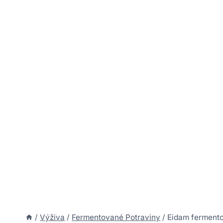
/
Výživa
/
Fermentované Potraviny
/
Eidam fermento