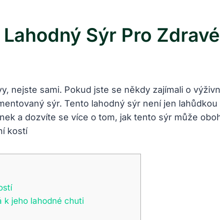
Lahodný Sýr Pro Zdravé
ivy, nejste sami. Pokud jste ⁢se někdy zajímali o ⁣výž
mentovaný⁤ sýr. Tento lahodný sýr není ⁢jen lahůdko
nek a dozvíte se více o tom, ‌jak tento sýr může oboha
ostí
⁢k jeho lahodné ‍chuti