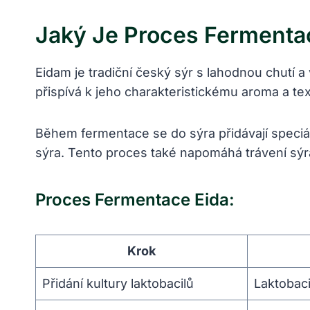
Jaký Je Proces Fermentac
Eidam je tradiční český sýr s⁣ lahodnou chutí a
přispívá k jeho ‌charakteristickému aroma a‍ te
Během fermentace se do sýra přidávají speciální
sýra. Tento ​proces také napomáhá trávení sýra 
Proces Fermentace Eida:
Krok
Přidání kultury laktobacilů
Laktobacil