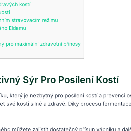
ravých⁢ kostí
ostí
enním stravovacím režimu
ného Eidamu
aný pro maximální zdravotní přínosy
vný Sýr Pro Posílení Kostí
u, který⁤ je nezbytný pro posílení kostí a prevenci 
et své kosti silné⁢ a zdravé. Díky procesu fermentac
 můžete zajistit dostatečný přísun vápníku a dalšíc