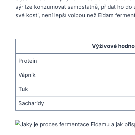
sýr lze konzumovat samostatně, přidat ho do s
své kosti, není lepší volbou než Eidam fermen
Výživové hodnot
Protein
Vápník
Tuk
Sacharidy