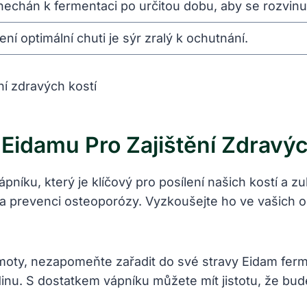
onechán k fermentaci⁣ po určitou‌ dobu,⁢ aby se rozvinu
í optimální ⁤chuti⁣ je ⁤sýr zralý k ochutnání.
idamu ⁣pro Zajištění Zdravých
níku, který ⁤je klíčový pro posílení našich kostí a 
 a prevenci osteoporózy. Vyzkoušejte ho ve‍ vašich​ 
í hmoty, nezapomeňte⁤ zařadit do své stravy Eidam fe
inu. S ⁣dostatkem vápníku⁤ můžete mít jistotu, že bude