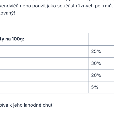
endvičů nebo ​použít ⁢jako součást různých pokrmů. 
tovaný!
y ⁢na 100g:
25%
30%
20%
5%