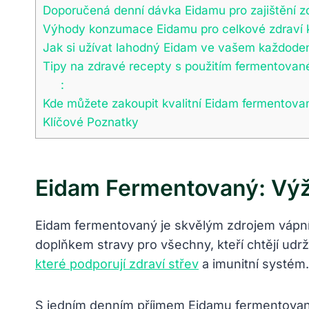
Doporučená denní dávka Eidamu ⁣pro zajištění zd
Výhody konzumace Eidamu pro celkové⁢ zdraví k
Jak ⁤si užívat lahodný Eidam ve vašem každod
Tipy na⁣ zdravé recepty s použitím fermentova
:
Kde ⁣můžete ‌zakoupit kvalitní Eidam⁣ fermentov
Klíčové Poznatky
Eidam Fermentovaný: Výži
Eidam ⁣fermentovaný je​ skvělým zdrojem vápník
doplňkem stravy pro všechny, kteří chtějí udrž
které podporují zdraví střev
⁢ a imunitní systém.
S jedním denním příjmem Eidamu fermentovaného