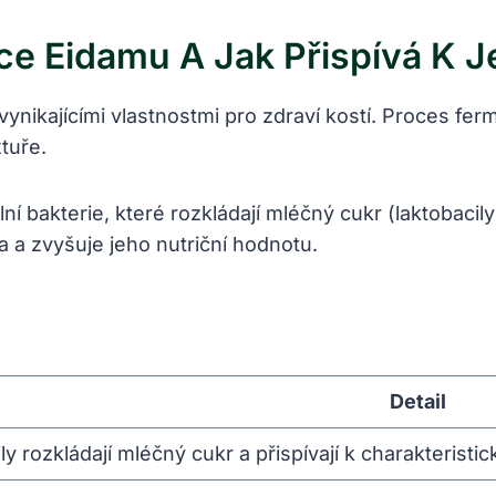
e Eidamu A Jak Přispívá ⁢k J
 ​vynikajícími vlastnostmi pro zdraví kostí. Proces f
xtuře.
 bakterie, které rozkládají mléčný cukr (laktobacily)
a ⁣zvyšuje jeho nutriční ‌hodnotu.
Detail
y rozkládají mléčný ⁣cukr a přispívají‌ k charakteristic