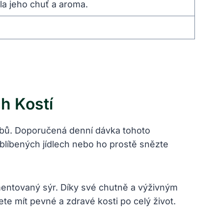
la jeho ​chuť a aroma.
⁢ Kostí
​zubů. Doporučená denní dávka tohoto
oblíbených jídlech nebo⁢ ho prostě snězte
rmentovaný sýr. Díky své chutně a výživným‍
te mít pevné ‌a zdravé kosti po celý ​život.