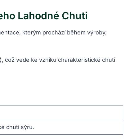
eho Lahodné ‍chuti
ermentace, kterým prochází během ⁢výroby,
, což ⁤vede ke vzniku charakteristické ​chuti
ké chuti sýru.