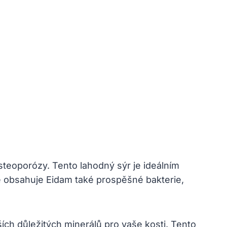
osteoporózy. Tento lahodný sýr je ideálním
e obsahuje Eidam‍ také prospěšné‌ bakterie,
h důležitých minerálů pro⁤ vaše kosti. Tento