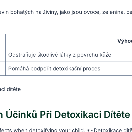
avin bohatých na živiny, jako jsou ovoce, zelenina, c
Výho
Odstraňuje škodlivé látky z povrchu kůže
Pomáhá podpořit detoxikační proces
Účinků Při Detoxikaci Dítěte
 effects when detoxifying your child. **Detoxikace dí