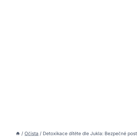
/
Očista
/
Detoxikace dítěte dle Jukla: Bezpečné post