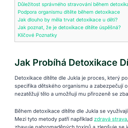
Důležitost správného stravování během detoxik
Podpora organismu dítěte během detoxikace
Jak dlouho by měla trvat detoxikace u dětí?
Jak poznat, že je detoxikace dítěte úspěšná?
Klíčové Poznatky
Jak Probíhá Detoxikace Dí
Detoxikace dítěte dle Jukla je proces, který po
specifika dětského organismu a zabezpečují op
nezatěžují tělo a umožňují mu přirozeně se zba
Během detoxikace dítěte dle Jukla se využívaj
Mezi tyto metody patří například
zdravá strava
zbavuje nahromaděných toxinů a zlepšuje se j