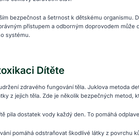
vším bezpečnost a šetrnost k dětskému organismu. D
. S správným přístupem a odborným doprovodem může d
ího systému.
xikaci Dítěte
ro udržení zdravého fungování těla. Juklova metoda 
látky z jejich těla. Zde je několik bezpečných metod, 
 dítě pila dostatek vody každý den. To pomáhá odplaven
ání pomáhá odstraňovat škodlivé látky z povrchu kůže