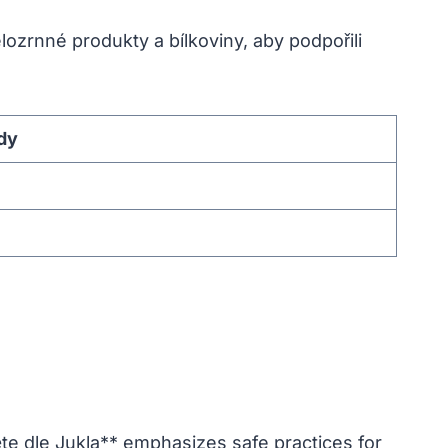
elozrnné produkty a bílkoviny, aby podpořili
dy
těte dle Jukla** emphasizes safe practices for