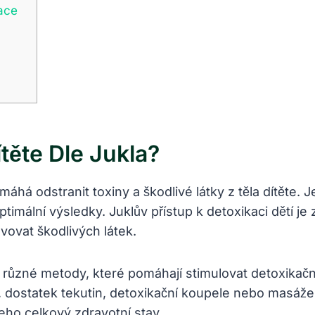
ace
těte Dle Jukla?
máhá odstranit toxiny a škodlivé látky z těla dítěte.
timální výsledky. Juklův přístup k detoxikaci dětí j
vovat škodlivých látek.
í různé metody, které pomáhají stimulovat detoxikačn
, dostatek tekutin, detoxikační koupele nebo masáž
eho celkový zdravotní stav.