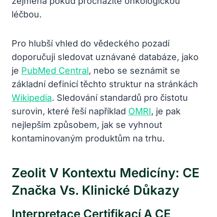
zejména pokud procházíte onkologickou
léčbou.
Pro hlubší vhled do vědeckého pozadí
doporučuji sledovat uznávané databáze, jako
je
PubMed Central
, nebo se seznámit se
základní definicí těchto struktur na stránkách
Wikipedia
. Sledování standardů pro čistotu
surovin, které řeší například
OMRI
, je pak
nejlepším způsobem, jak se vyhnout
kontaminovaným produktům na trhu.
Zeolit V Kontextu Medicíny: CE
Značka Vs. Klinické Důkazy
Interpretace Certifikací A CE