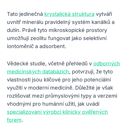
Tato jedinečná
krystalická struktura
vytváří
uvnitř minerálu pravidelný systém kanálků a
dutin. Právě tyto mikroskopické prostory
umožňují zeolitu fungovat jako selektivní
iontoměnič a adsorbent.
Vědecké studie, včetně přehledů v
odborných
medicínských databázích
, potvrzují, že tyto
vlastnosti jsou klíčové pro jeho potenciální
využití v moderní medicíně. Důležité je však
rozlišovat mezi průmyslovými typy a verzemi
vhodnými pro humánní užití, jak uvádí
specializovaní výrobci klinicky ověřených
forem
.