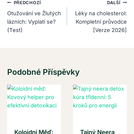
Navigace
PŘEDCHOZÍ
DALŠÍ
Pro
Otužování ve Žlutých
Léky na cholesterol:
lázních: Vyplatí se?
Kompletní průvodce
Příspěvek
(Test)
[Verze 2026]
Podobné Příspěvky
Koloidní Měď:
Tajný Neera