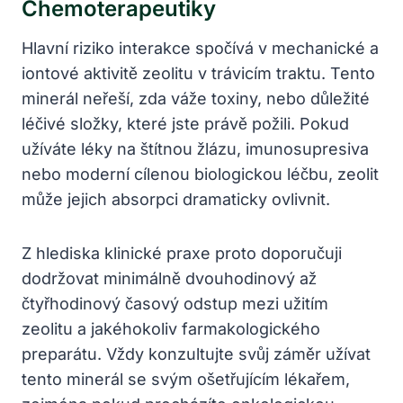
Chemoterapeutiky
Hlavní riziko interakce spočívá v mechanické a
iontové aktivitě zeolitu v trávicím traktu. Tento
minerál neřeší, zda váže toxiny, nebo důležité
léčivé složky, které jste právě požili. Pokud
užíváte léky na štítnou žlázu, imunosupresiva
nebo moderní cílenou biologickou léčbu, zeolit
může jejich absorpci dramaticky ovlivnit.
Z hlediska klinické praxe proto doporučuji
dodržovat minimálně dvouhodinový až
čtyřhodinový časový odstup mezi užitím
zeolitu a jakéhokoliv farmakologického
preparátu. Vždy konzultujte svůj záměr užívat
tento minerál se svým ošetřujícím lékařem,