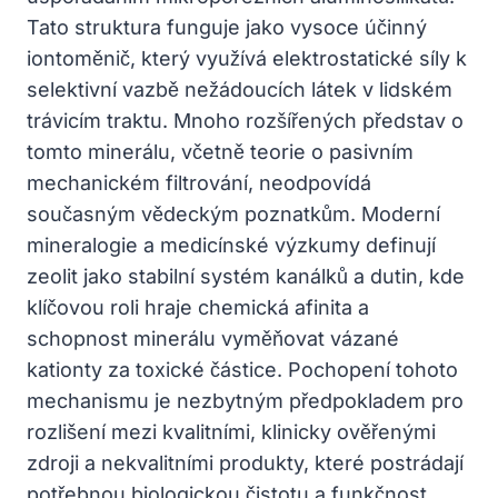
Tato struktura funguje jako vysoce účinný
iontoměnič, který využívá elektrostatické síly k
selektivní vazbě nežádoucích látek v lidském
trávicím traktu. Mnoho rozšířených představ o
tomto minerálu, včetně teorie o pasivním
mechanickém filtrování, neodpovídá
současným vědeckým poznatkům. Moderní
mineralogie a medicínské výzkumy definují
zeolit jako stabilní systém kanálků a dutin, kde
klíčovou roli hraje chemická afinita a
schopnost minerálu vyměňovat vázané
kationty za toxické částice. Pochopení tohoto
mechanismu je nezbytným předpokladem pro
rozlišení mezi kvalitními, klinicky ověřenými
zdroji a nekvalitními produkty, které postrádají
potřebnou biologickou čistotu a funkčnost.