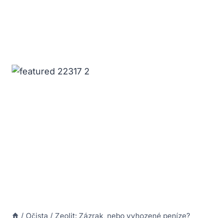
/
Očista
/
Zeolit: Zázrak, nebo vyhozené peníze?