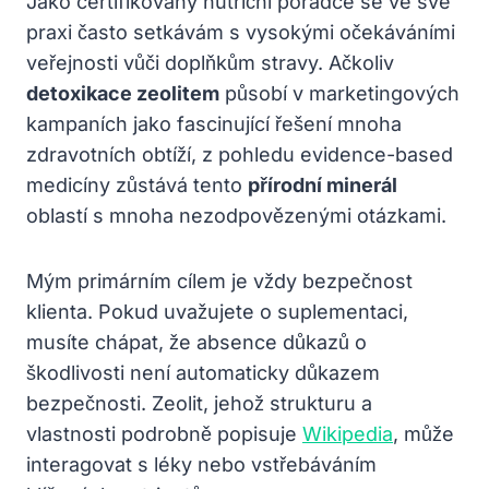
Jako certifikovaný nutriční poradce se ve své
praxi často setkávám s vysokými očekáváními
veřejnosti vůči doplňkům stravy. Ačkoliv
detoxikace zeolitem
působí v marketingových
kampaních jako fascinující řešení mnoha
zdravotních obtíží, z pohledu evidence-based
medicíny zůstává tento
přírodní minerál
oblastí s mnoha nezodpovězenými otázkami.
Mým primárním cílem je vždy bezpečnost
klienta. Pokud uvažujete o suplementaci,
musíte chápat, že absence důkazů o
škodlivosti není automaticky důkazem
bezpečnosti. Zeolit, jehož strukturu a
vlastnosti podrobně popisuje
Wikipedia
, může
interagovat s léky nebo vstřebáváním