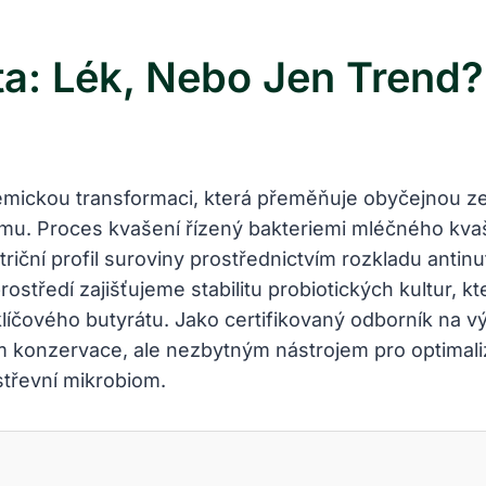
a: Lék, Nebo Jen Trend?
emickou transformaci, která přeměňuje obyčejnou z
iomu. Proces kvašení řízený bakteriemi mléčného kv
riční profil suroviny prostřednictvím rozkladu antinu
tředí zajišťujeme stabilitu probiotických kultur, kt
líčového butyrátu. Jako certifikovaný odborník na v
konzervace, ale nezbytným nástrojem pro optimaliza
třevní mikrobiom.