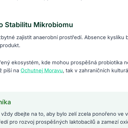
 Stabilitu Mikrobiomu
ytné zajistit anaerobní prostředí. Absence kyslíku b
 produkt.
ený ekosystém, kde mohou prospěšná probiotika ner
ž píší na
Ochutnej Moravu
, tak v zahraničních kultu
níka
 vždy dbejte na to, aby bylo zelí zcela ponořeno ve v
tředí pro rozvoj prospěšných laktobacilů a zamezí oxi