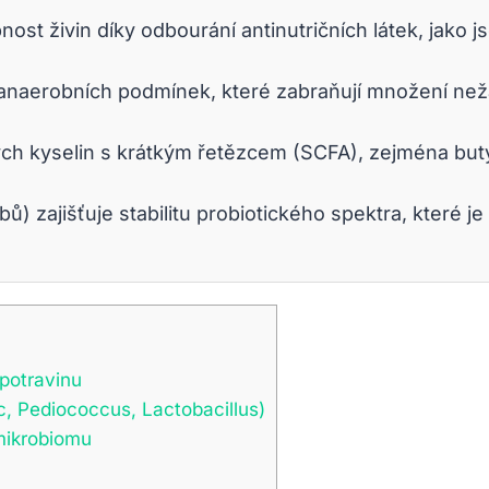
st živin díky odbourání antinutričních látek, jako j
í anaerobních podmínek, které zabraňují množení ne
h kyselin s krátkým řetězcem (SCFA), zejména butyr
) zajišťuje stabilitu probiotického spektra, které j
potravinu
, Pediococcus, Lactobacillus)
mikrobiomu