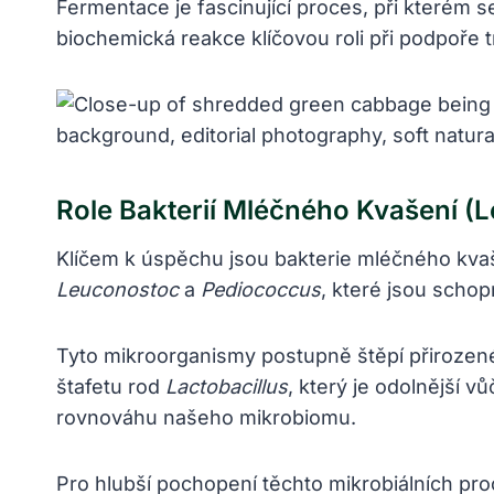
Fermentace je fascinující proces, při kterém s
biochemická reakce klíčovou roli při podpoře 
Role Bakterií Mléčného Kvašení (
Klíčem k úspěchu jsou bakterie mléčného kvaše
Leuconostoc
a
Pediococcus
, které jsou schop
Tyto mikroorganismy postupně štěpí přirozené 
štafetu rod
Lactobacillus
, který je odolnější v
rovnováhu našeho mikrobiomu.
Pro hlubší pochopení těchto mikrobiálních pro