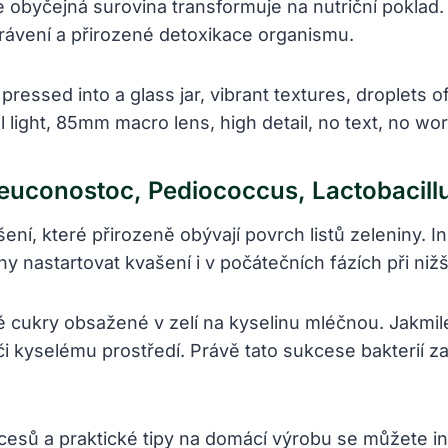
e obyčejná surovina transformuje na nutriční poklad.
trávení a přirozené detoxikace organismu.
Leuconostoc, Pediococcus, Lactobacill
ní, které přirozeně obývají povrch listů zeleniny. I
ny nastartovat kvašení i v počátečních fázích při nižš
cukry obsažené v zelí na kyselinu mléčnou. Jakmile 
ůči kyselému prostředí. Právě tato sukcese bakterií za
cesů a praktické tipy na domácí výrobu se můžete in