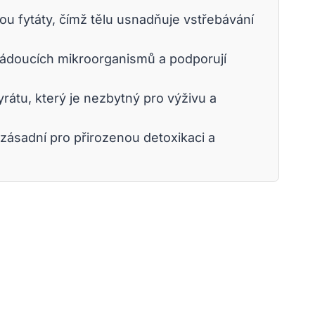
sou fytáty, čímž tělu usnadňuje vstřebávání
žádoucích mikroorganismů a podporují
átu, který je nezbytný pro výživu a
e zásadní pro přirozenou detoxikaci a