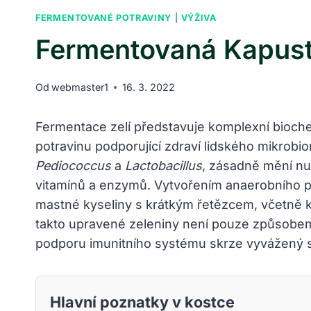
FERMENTOVANÉ POTRAVINY
|
VÝŽIVA
Fermentovaná Kapust
Od
webmaster1
16. 3. 2022
Fermentace zelí představuje komplexní bioch
potravinu podporující zdraví lidského mikrob
Pediococcus
a
Lactobacillus
, zásadně mění nut
vitamínů a enzymů. Vytvořením anaerobního pros
mastné kyseliny s krátkým řetězcem, včetně k
takto upravené zeleniny není pouze způsobem 
podporu imunitního systému skrze vyvážený s
Hlavní poznatky v kostce