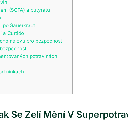
ivin
cem (SCFA) a butyrátu
h
i po Sauerkraut
i a Curtido
ého nálevu pro bezpečnost
a bezpečnost
mentovaných potravinách
podmínkách
k Se Zelí Mění V Superpotra