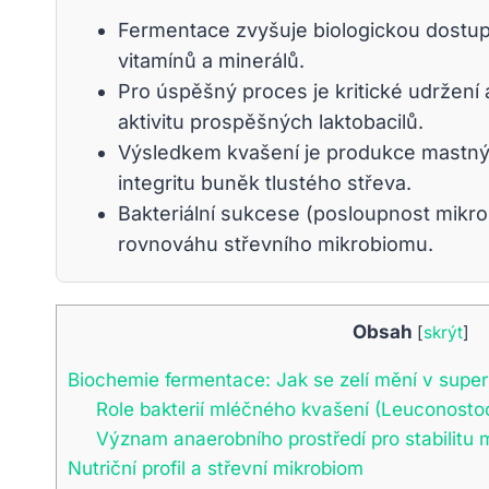
Fermentace zvyšuje biologickou dostupno
vitamínů a minerálů.
Pro úspěšný proces je kritické udržen
aktivitu prospěšných laktobacilů.
Výsledkem kvašení je produkce mastnýc
integritu buněk tlustého střeva.
Bakteriální sukcese (posloupnost mikrobů
rovnováhu střevního mikrobiomu.
Obsah
[
skrýt
]
Biochemie fermentace: Jak se zelí mění v super
Role bakterií mléčného kvašení (Leuconostoc
Význam anaerobního prostředí pro stabilitu 
Nutriční profil a střevní mikrobiom