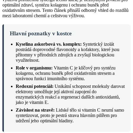
optimální zdraví, syntézu kolagenu i ochranu buněk před
oxidativním stresem. Tento článek přináší odborný vhled do rozdílů
mezi laboratorní chemií a celistvou výživou.
Hlavní poznatky v kostce
Kyselina askorbová vs. komplex:
Syntetický izolát
postrádá doprovodné flavonoidy a kofaktory, které jsou
přítomny v přírodních zdrojích a zvyšují biologickou
využitelnost.
Role v organismu:
Vitamin C je klíčový pro syntézu
kolagenu, ochranu buněk před oxidativním stresem a
správnou funkci imunitního systému.
Redoxní potenciál:
Unikátní schopnost molekuly darovat
elektrony umožňuje její aktivní zapojení do
enzymatických reakcí a regeneraci dalších antioxidantů,
jako je vitamin E.
Závislost na stravě:
Lidské tělo si vitamin C neumí samo
syntetizovat, proto je pestrá strava hlavním pilířem pro
udržení jeho optimální hladiny.