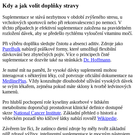
Kdy a jak volit doplňky stravy
Suplementace se stává nezbytnou v období zvýšeného stresu, u
vrcholových sportovců nebo při rekonvalescenci po nemoci. V
těchto případech je efektivní suplementace založena na pravidelném
rozložení dávek, aby se předešlo rychlému vyloučení vitaminu močí.
Při výběru doplňku sledujte čistotu a absenci aditiv. Zdroje jako
PureBulk
nabízejí práškové formy, které umožňují flexibilní
dávkování bez zbytečných pojiv. Více o principech čisté
suplementace se dozvíte také na stránkách
Dr. Hoffmann
.
Je nutné mít na paměti, že vysoké dávky suplementů mohou
interagovat s některými léky, což potvrzuje oficiální dokumentace na
MedlinePlus
. Vždy konzultujte dlouhodobé užívání vysokých dávek
se svým lékařem, zejména pokud máte sklony k tvorbě ledvinových
kamenů.
Pro hlubší pochopení role kyseliny askorbové v lidském
metabolismu doporučuji prostudovat klinické definice dostupné
skrze
National Cancer Institute
. Základní přehled o historii a
vědeckém pozadí této klíčové látky nabízí rovněž
Wikipedie
.
Závěrem lze říci, že zatímco dietní zdroje by měly tvořit základní
pilíř zdravé výživy, inteligentní suplementace je mocným nástrojem