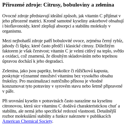
Přirozené zdroje: Citrusy, bobuloviny a zelenina
Ovocné zdroje představují ideální způsob, jak vitamin C přijímat v
jeho přirozené matrici. Kromě samotné kyseliny askorbové obsahují
i bioflavonoidy, které zlepšují absorpci a stabilitu molekuly v
organismu.
Mezi nejbohatší zdroje patří bobulovité ovoce, zejména černý rybíz,
jahody či šípky, které často předčí i klasické citrusy. Důležitým
faktorem je však čerstvost; vitamin C je velmi citlivý na teplo, světlo
a oxidaci, což znamená, že dlouhým skladováním nebo tepelnou
úpravou dochází k jeho degradaci.
Zelenina, jako jsou papriky, brokolice či růžičková kapusta,
poskytuje významné množství vitaminu bez vysokého obsahu
fruktózy. Pro maximalizaci nutričního přínosu je vhodné
konzumovat tyto potraviny v syrovém stavu nebo šetrně připravené
v páře.
Při srovnání kyselin v potravinách často narazíme na kyselinu
citronovou, která sice vitaminu C dodává charakteristickou chuť a
stabilitu, ale nemá jeho specifické redoxní vlastnosti. Detailnější
rozbor molekulární stability a funkce naleznete v publikacích
American Chemical Society
.