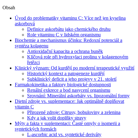
Obsah
Úvod do problematiky vitaminu C: Více než jen kyselina
askorbová
Definice askorbátu jako chemického druhu
Role vitaminu C v lidském organismu
Biochemie a mechanismus účinku: Redoxní potenciál a
syntéza kolagenu
Antioxidační kapacita a ochrana buněk
Klíčová role při hydroxylaci prolinu v kolagenovém
řetězci
Klinický význam: Od kurdějí po moderní terapeutické využití
Historický kontext a patogeneze kurdějí
Subklinický deficit a jeho projevy v 21. století
Farmakokinetika a faktory biologické dostupnosti
Renální exkrece a bod nasycení organismu
Srovnání: Minerální askorbáty vs. lipozomální formy
Dietní zdroje vs. suplementace: Jak optimálně doplňovat
vitamin C
Přirozené zdroje: Citrusy, bobuloviny a zelenina
Kdy a jak volit doplňky stravy
Mýty a fakta v suplementaci: Časté omyly o isomerii a
syntetických formách
L-ascorbic acid vs. syntetické deriváty