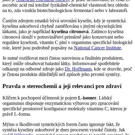
ascorbic acid má totožné fyzikálně-chemické vlastnosti bez ohledu
na to, zda vznikla biotechnologickou fermentací nebo v laboratoři.
Častým zdrojem zmatků bývá srovnání kyselin, kdy je syntetická
kyselina askorbová chybně zaměňována s jinými okyselujícími
látkami, jako je například
kyselina citronová
. Zatímco kyselina
citronová slouží v potravinářství primárně jako konzervant nebo
regulátor kyselosti, vitamin C plní v organismu specifické biologické
role, které jsou podrobně popsány na
National Cancer Institute
.
Je nutné rozlišovat mezi čistou surovinou a finálním produktem,
který může obsahovat balastní látky. Informované spotřebitele
odkazuji na odborné zdroje jako
Dr. Hoffmann
, kde se dozvíte, proč
je čistota produktu důležitější než způsob jeho prvotní syntézy.
Pravda o stereochemii a její relevanci pro zdraví
Klíčem k pochopení účinnosti je pojem
L-isomer
. Lidský
organismus disponuje enzymatickou výbavou pro zpracování
specifické prostorové konfigurace molekuly vitaminu C, kterou je
právě L-forma.
Mýtus o škodlivosti syntetických forem často ignoruje fakt, že
syntéza kyseliny askorbové je dnes procesem vysoké čistoty. Jak