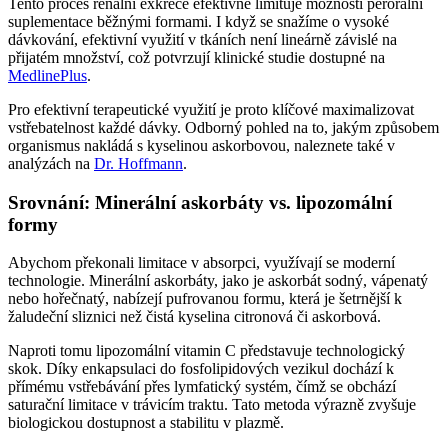
Tento proces renální exkrece efektivně limituje možnosti perorální
suplementace běžnými formami. I když se snažíme o vysoké
dávkování, efektivní využití v tkáních není lineárně závislé na
přijatém množství, což potvrzují klinické studie dostupné na
MedlinePlus
.
Pro efektivní terapeutické využití je proto klíčové maximalizovat
vstřebatelnost každé dávky. Odborný pohled na to, jakým způsobem
organismus nakládá s kyselinou askorbovou, naleznete také v
analýzách na
Dr. Hoffmann
.
Srovnání: Minerální askorbáty vs. lipozomální
formy
Abychom překonali limitace v absorpci, využívají se moderní
technologie. Minerální askorbáty, jako je askorbát sodný, vápenatý
nebo hořečnatý, nabízejí pufrovanou formu, která je šetrnější k
žaludeční sliznici než čistá kyselina citronová či askorbová.
Naproti tomu lipozomální vitamin C představuje technologický
skok. Díky enkapsulaci do fosfolipidových vezikul dochází k
přímému vstřebávání přes lymfatický systém, čímž se obchází
saturační limitace v trávicím traktu. Tato metoda výrazně zvyšuje
biologickou dostupnost a stabilitu v plazmě.