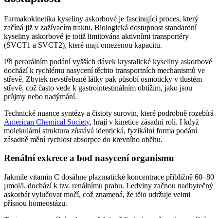
Farmakokinetika kyseliny askorbové je fascinující proces, který
začíná již v zažívacím traktu. Biologická dostupnost standardní
kyseliny askorbové je totiž limitována aktivními transportéry
(SVCT1 a SVCT2), které mají omezenou kapacitu.
Při perorálním podání vyšších dávek krystalické kyseliny askorbové
dochází k rychlému nasycení těchto transportních mechanismů ve
střevě. Zbytek nevstřebané látky pak působí osmoticky v tlustém
střevě, což často vede k gastrointestinálním obtížím, jako jsou
průjmy nebo nadýmání.
Technické nuance syntézy a čistoty surovin, které podrobně rozebírá
American Chemical Society
, hrají v kinetice zásadní roli. I když
molekulární struktura zůstává identická, fyzikální forma podání
zásadně mění rychlost absorpce do krevního oběhu.
Renální exkrece a bod nasycení organismu
Jakmile vitamin C dosáhne plazmatické koncentrace přibližně 60–80
µmol/l, dochází k tzv. renálnímu prahu. Ledviny začnou nadbytečný
askorbát vylučovat močí, což znamená, že tělo udržuje velmi
přísnou homeostázu.