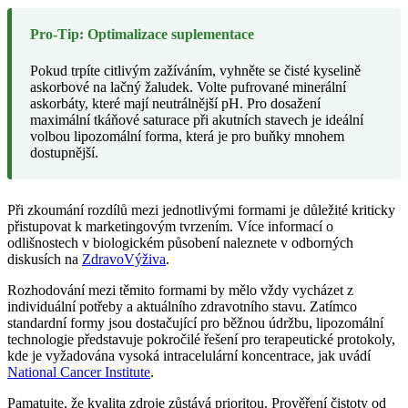
Pro-Tip: Optimalizace suplementace
Pokud trpíte citlivým zažíváním, vyhněte se čisté kyselině
askorbové na lačný žaludek. Volte pufrované minerální
askorbáty, které mají neutrálnější pH. Pro dosažení
maximální tkáňové saturace při akutních stavech je ideální
volbou lipozomální forma, která je pro buňky mnohem
dostupnější.
Při zkoumání rozdílů mezi jednotlivými formami je důležité kriticky
přistupovat k marketingovým tvrzením. Více informací o
odlišnostech v biologickém působení naleznete v odborných
diskusích na
ZdravoVýživa
.
Rozhodování mezi těmito formami by mělo vždy vycházet z
individuální potřeby a aktuálního zdravotního stavu. Zatímco
standardní formy jsou dostačující pro běžnou údržbu, lipozomální
technologie představuje pokročilé řešení pro terapeutické protokoly,
kde je vyžadována vysoká intracelulární koncentrace, jak uvádí
National Cancer Institute
.
Pamatujte, že kvalita zdroje zůstává prioritou. Prověření čistoty od