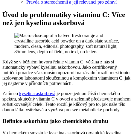
Pravda o stereochemii a její relevanci pro zdraví
Úvod do problematiky vitaminu C: Více
než jen kyselina askorbová
Když se v běžném hovoru řekne vitamin C, většina z nás si
automaticky vybaví kyselinu askorbovou. Jako certifikovaný
nutriční poradce však musím upozornit na zásadní rozdíl mezi touto
izolovanou laboratorní sloučeninou a komplexním vitaminem C, jak
jej najdeme v přírodních potravinách.
Zatímco
kyselina askorbová
je pouze jednou částí chemického
spektra, skutečný vitamin C v ovoci a zelenině představuje mnohem
sofistikovanější celek. Tento rozdíl je klíčový pro to, jak naše tělo
danou látku vstřebává a využívá pro své metabolické pochody.
Definice askorbátu jako chemického druhu
V chemickém smyslu je kyselina askorbová organická kyselina,