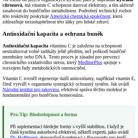
citronová
, má vitamin C schopnost darovat elektrony, a tím aktivně
zasahovat do buněčného metabolismu. Podrobný technický rozbor
této reaktivity poskytuje
Americká chemická společnost
, která
zdůrazňuje nezastupitelnost této látky pro lidské zdraví.
Antioxidační kapacita a ochrana buněk
Antioxidační kapacita
vitaminu C je založena na schopnosti
neutralizovat volné radikály ještě předtím, než poškodí buněčné
membrány nebo DNA. Tento proces je zásadní pro prevenci
chronického oxidativního stresu, který
MedlinePlus
spojuje s
rozvojem řady metabolických onemocnění.
Vitamin C rovněž regeneruje další antioxidanty, například vitamin E,
čímž vytváří v organismu synergický ochranný systém. Jak uvádí
Národní institut pro rakovinu
, efektivní správa těchto molekul je
fundamentální pro buněčnou homeostázu.
Pro-Tip: Biodostupnost a forma
Při suplementaci hledejte formy s vyšší stabilitou. I když je
čistá kyselina askorbová efektivní, někteří experti, jako uvádí
Dr. Hoffmann
, doporučují kombinaci s flavonoidy pro lepší