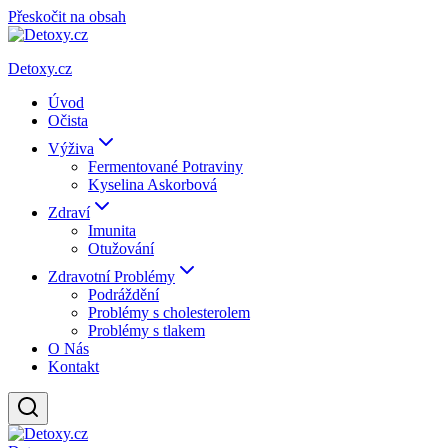
Přeskočit na obsah
Detoxy.cz
Úvod
Očista
Výživa
Fermentované Potraviny
Kyselina Askorbová
Zdraví
Imunita
Otužování
Zdravotní Problémy
Podráždění
Problémy s cholesterolem
Problémy s tlakem
O Nás
Kontakt