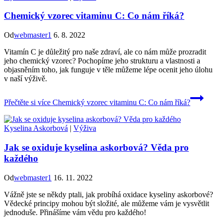
Chemický vzorec vitaminu C: Co nám říká?
Od
webmaster1
6. 8. 2022
Vitamín C je důležitý pro naše zdraví, ale co nám může prozradit
jeho chemický vzorec? Pochopíme jeho strukturu a vlastnosti a
objasněním toho, jak funguje v těle můžeme lépe ocenit jeho úlohu
v naší výživě.
Přečtěte si více
Chemický vzorec vitaminu C: Co nám říká?
Kyselina Askorbová
|
Výživa
Jak se oxiduje kyselina askorbová? Věda pro
každého
Od
webmaster1
16. 11. 2022
Vážně jste se někdy ptali, jak probíhá oxidace kyseliny askorbové?
Vědecké principy mohou být složité, ale můžeme vám je vysvětlit
jednoduše. Přinášíme vám vědu pro každého!