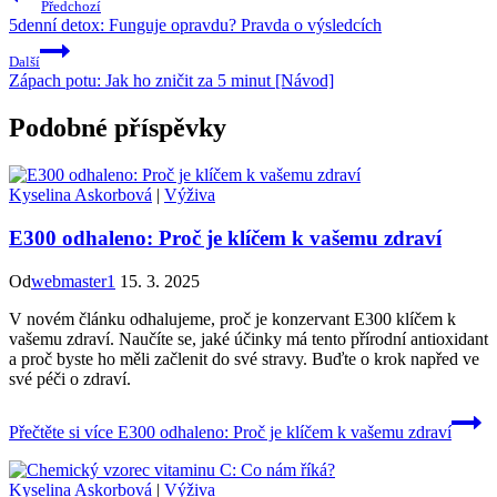
Předchozí
5denní detox: Funguje opravdu? Pravda o výsledcích
Další
Zápach potu: Jak ho zničit za 5 minut [Návod]
Podobné příspěvky
Kyselina Askorbová
|
Výživa
E300 odhaleno: Proč je klíčem k vašemu zdraví
Od
webmaster1
15. 3. 2025
V novém článku odhalujeme, proč je konzervant E300 klíčem k
vašemu zdraví. Naučíte se, jaké účinky má tento přírodní antioxidant
a proč byste ho měli začlenit do své stravy. Buďte o krok napřed ve
své péči o zdraví.
Přečtěte si více
E300 odhaleno: Proč je klíčem k vašemu zdraví
Kyselina Askorbová
|
Výživa