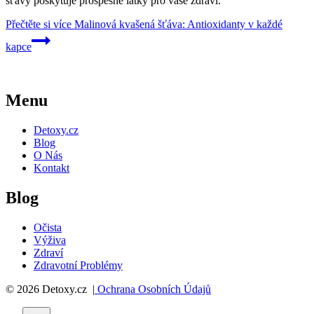
šťávy poskytuje prospěšné látky pro vaše zdraví.
Přečtěte si více
Malinová kvašená šťáva: Antioxidanty v každé
kapce
Menu
Detoxy.cz
Blog
O Nás
Kontakt
Blog
Očista
Výživa
Zdraví
Zdravotní Problémy
© 2026 Detoxy.cz |
Ochrana Osobních Údajů