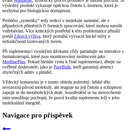
uvádí
Wikipedie
, syntetický proces produkce je natolik precizní, že
výsledný produkt vykazuje optickou čistotu L-isomeru, která je
nezbytná pro biologickou dostupnost.
Problém „syntetiky“ tedy netkví v molekule samotné, ale v
případných příměsích či formách zpracování, které mohou narušit
vstřebávání. Více kritických postřehů k této problematice přináší
portál
Zdravá výživa
, který pomáhá vyvracet laické mýty o
nefunkčnosti izolovaných forem.
Při suplementaci vysokými dávkami vždy pamatujte na interakce s
farmakoterapií, které jsou monitorovány institucemi jako
MedlinePlus
. Pokud hledáte cestu k čisté suplementaci, dbejte na
ověřené dodavatele, jako je
PureBulk
, kteří garantují absenci
zbytečných aditiv a plnidel.
Vědecký konsenzus je v tomto ohledu jednotný: lidské tělo
nerozezná původ molekuly, ale reaguje na její čistotu a schopnost
zapojit se do metabolických drah. Soustředění se na stereochemii
nám umožňuje pochopit, že pravá kvalita suplementu leží v jeho
molekulární integritě.
Navigace pro příspěvek