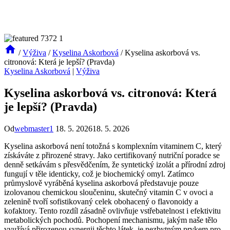
/
Výživa
/
Kyselina Askorbová
/
Kyselina askorbová vs.
citronová: Která je lepší? (Pravda)
Kyselina Askorbová
|
Výživa
Kyselina askorbová vs. citronová: Která
je lepší? (Pravda)
Od
webmaster1
18. 5. 2026
18. 5. 2026
Kyselina askorbová není totožná s komplexním vitaminem C, který
získáváte z přirozené stravy. Jako certifikovaný nutriční poradce se
denně setkávám s přesvědčením, že syntetický izolát a přírodní zdroj
fungují v těle identicky, což je biochemický omyl. Zatímco
průmyslově vyráběná kyselina askorbová představuje pouze
izolovanou chemickou sloučeninu, skutečný vitamin C v ovoci a
zelenině tvoří sofistikovaný celek obohacený o flavonoidy a
kofaktory. Tento rozdíl zásadně ovlivňuje vstřebatelnost i efektivitu
metabolických pochodů. Pochopení mechanismu, jakým naše tělo
využívá přirozenou synergii těchto látek, je nezbytným prvkem pro