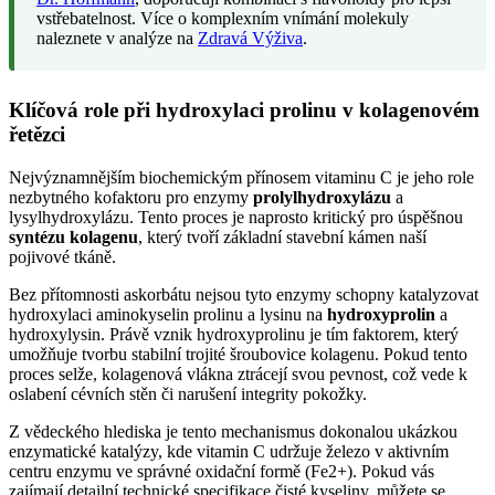
vstřebatelnost. Více o komplexním vnímání molekuly
naleznete v analýze na
Zdravá Výživa
.
Klíčová role při hydroxylaci prolinu v kolagenovém
řetězci
Nejvýznamnějším biochemickým přínosem vitaminu C je jeho role
nezbytného kofaktoru pro enzymy
prolylhydroxylázu
a
lysylhydroxylázu. Tento proces je naprosto kritický pro úspěšnou
syntézu kolagenu
, který tvoří základní stavební kámen naší
pojivové tkáně.
Bez přítomnosti askorbátu nejsou tyto enzymy schopny katalyzovat
hydroxylaci aminokyselin prolinu a lysinu na
hydroxyprolin
a
hydroxylysin. Právě vznik hydroxyprolinu je tím faktorem, který
umožňuje tvorbu stabilní trojité šroubovice kolagenu. Pokud tento
proces selže, kolagenová vlákna ztrácejí svou pevnost, což vede k
oslabení cévních stěn či narušení integrity pokožky.
Z vědeckého hlediska je tento mechanismus dokonalou ukázkou
enzymatické katalýzy, kde vitamin C udržuje železo v aktivním
centru enzymu ve správné oxidační formě (Fe2+). Pokud vás
zajímají detailní technické specifikace čisté kyseliny, můžete se