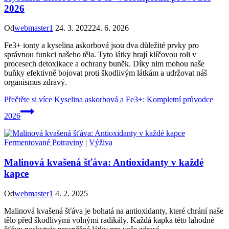
2026
Od
webmaster1
24. 3. 2022
24. 6. 2026
Fe3+ ionty a kyselina askorbová jsou dva důležité prvky pro
správnou funkci našeho těla. Tyto látky hrají klíčovou roli v
procesech detoxikace a ochrany buněk. Díky nim mohou naše
buňky efektivně bojovat proti škodlivým látkám a udržovat náš
organismus zdravý.
Přečtěte si více
Kyselina askorbová a Fe3+: Kompletní průvodce
2026
Fermentované Potraviny
|
Výživa
Malinová kvašená šťáva: Antioxidanty v každé
kapce
Od
webmaster1
4. 2. 2025
Malinová kvašená šťáva je bohatá na antioxidanty, které chrání naše
tělo před škodlivými volnými radikály. Každá kapka této lahodné