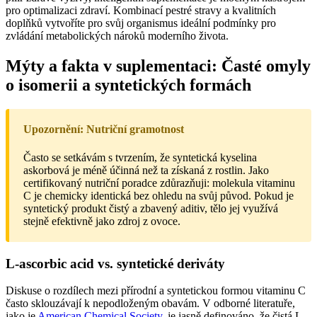
pro optimalizaci zdraví. Kombinací pestré stravy a kvalitních
doplňků vytvoříte pro svůj organismus ideální podmínky pro
zvládání metabolických nároků moderního života.
Mýty a fakta v suplementaci: Časté omyly
o isomerii a syntetických formách
Upozornění: Nutriční gramotnost
Často se setkávám s tvrzením, že syntetická kyselina
askorbová je méně účinná než ta získaná z rostlin. Jako
certifikovaný nutriční poradce zdůrazňuji: molekula vitaminu
C je chemicky identická bez ohledu na svůj původ. Pokud je
syntetický produkt čistý a zbavený aditiv, tělo jej využívá
stejně efektivně jako zdroj z ovoce.
L-ascorbic acid vs. syntetické deriváty
Diskuse o rozdílech mezi přírodní a syntetickou formou vitaminu C
často sklouzávají k nepodloženým obavám. V odborné literatuře,
jako je
American Chemical Society
, je jasně definováno, že čistá L-