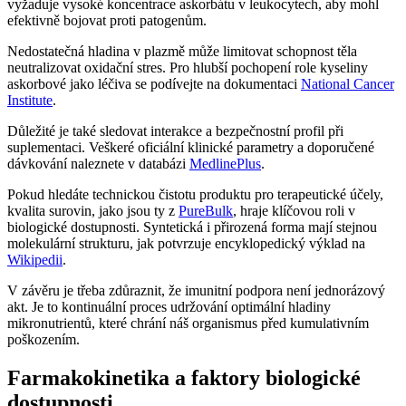
vyžaduje vysoké koncentrace askorbátu v leukocytech, aby mohl
efektivně bojovat proti patogenům.
Nedostatečná hladina v plazmě může limitovat schopnost těla
neutralizovat oxidační stres. Pro hlubší pochopení role kyseliny
askorbové jako léčiva se podívejte na dokumentaci
National Cancer
Institute
.
Důležité je také sledovat interakce a bezpečnostní profil při
suplementaci. Veškeré oficiální klinické parametry a doporučené
dávkování naleznete v databázi
MedlinePlus
.
Pokud hledáte technickou čistotu produktu pro terapeutické účely,
kvalita surovin, jako jsou ty z
PureBulk
, hraje klíčovou roli v
biologické dostupnosti. Syntetická i přirozená forma mají stejnou
molekulární strukturu, jak potvrzuje encyklopedický výklad na
Wikipedii
.
V závěru je třeba zdůraznit, že imunitní podpora není jednorázový
akt. Je to kontinuální proces udržování optimální hladiny
mikronutrientů, které chrání náš organismus před kumulativním
poškozením.
Farmakokinetika a faktory biologické
dostupnosti