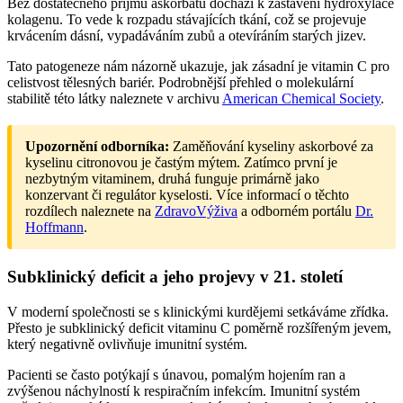
Bez dostatečného příjmu askorbátu dochází k zastavení hydroxylace
kolagenu. To vede k rozpadu stávajících tkání, což se projevuje
krvácením dásní, vypadáváním zubů a otevíráním starých jizev.
Tato patogeneze nám názorně ukazuje, jak zásadní je vitamin C pro
celistvost tělesných bariér. Podrobnější přehled o molekulární
stabilitě této látky naleznete v archivu
American Chemical Society
.
Upozornění odborníka:
Zaměňování kyseliny askorbové za
kyselinu citronovou je častým mýtem. Zatímco první je
nezbytným vitaminem, druhá funguje primárně jako
konzervant či regulátor kyselosti. Více informací o těchto
rozdílech naleznete na
ZdravoVýživa
a odborném portálu
Dr.
Hoffmann
.
Subklinický deficit a jeho projevy v 21. století
V moderní společnosti se s klinickými kurdějemi setkáváme zřídka.
Přesto je subklinický deficit vitaminu C poměrně rozšířeným jevem,
který negativně ovlivňuje imunitní systém.
Pacienti se často potýkají s únavou, pomalým hojením ran a
zvýšenou náchylností k respiračním infekcím. Imunitní systém