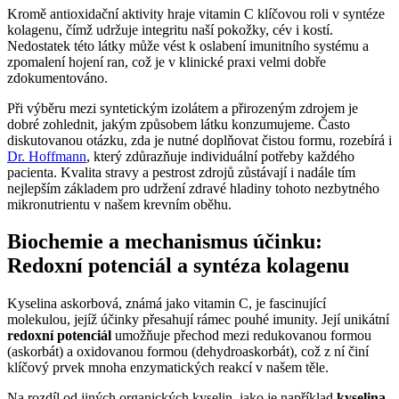
Kromě antioxidační aktivity hraje vitamin C klíčovou roli v syntéze
kolagenu, čímž udržuje integritu naší pokožky, cév i kostí.
Nedostatek této látky může vést k oslabení imunitního systému a
zpomalení hojení ran, což je v klinické praxi velmi dobře
zdokumentováno.
Při výběru mezi syntetickým izolátem a přirozeným zdrojem je
dobré zohlednit, jakým způsobem látku konzumujeme. Často
diskutovanou otázku, zda je nutné doplňovat čistou formu, rozebírá i
Dr. Hoffmann
, který zdůrazňuje individuální potřeby každého
pacienta. Kvalita stravy a pestrost zdrojů zůstávají i nadále tím
nejlepším základem pro udržení zdravé hladiny tohoto nezbytného
mikronutrientu v našem krevním oběhu.
Biochemie a mechanismus účinku:
Redoxní potenciál a syntéza kolagenu
Kyselina askorbová, známá jako vitamin C, je fascinující
molekulou, jejíž účinky přesahují rámec pouhé imunity. Její unikátní
redoxní potenciál
umožňuje přechod mezi redukovanou formou
(askorbát) a oxidovanou formou (dehydroaskorbát), což z ní činí
klíčový prvek mnoha enzymatických reakcí v našem těle.
Na rozdíl od jiných organických kyselin, jako je například
kyselina