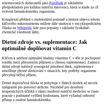
renomovaných dodavatelů jako
PureBulk
je základním
předpokladem pro každou nutriční intervenci, která si klade za cíl
ovlivnit farmakokinetiku organismu.
Komplexní přehled o molekulární podstatě a historii objevu tohoto
klíčového mikronutrientu můžete dále studovat v encyklopedickém
článku na
Wikipedii
, kde jsou popsány i základní fyzikálně-
chemické vlastnosti látky.
Dietní zdroje vs. suplementace: Jak
optimálně doplňovat vitamin C
Klíčem k udržení optimální hladiny vitaminu C v těle je pochopení
rozdílu mezi přirozeným příjmem a cílenou suplementací. Zatímco
dietní zdroje nabízejí synergické působení látek, suplementace
umožňuje přesné dávkování v situacích, kdy potřeby organismu
převyšují běžný příjem.
Denní doporučená dávka se pohybuje v řádech desítek až stovek
miligramů pro prevenci deficitu. Nicméně pro dosažení
terapeutických účinků v rámci moderní nutriční medicíny se často
pracuje s podstatně vyššími hodnotami, které vyžadují odborný
přístup a znalost farmakokinetiky.