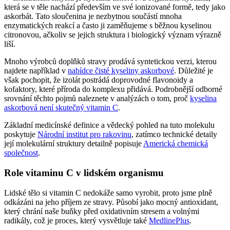
která se v těle nachází především ve své ionizované formě, tedy jako
askorbát. Tato sloučenina je nezbytnou součástí mnoha
enzymatických reakcí a často ji zaměňujeme s běžnou kyselinou
citronovou, ačkoliv se jejich struktura i biologický význam výrazně
liší.
Mnoho výrobců doplňků stravy prodává syntetickou verzi, kterou
najdete například v
nabídce čisté kyseliny askorbové
. Důležité je
však pochopit, že izolát postrádá doprovodné flavonoidy a
kofaktory, které příroda do komplexu přidává. Podrobnější odborné
srovnání těchto pojmů naleznete v analýzách o tom, proč
kyselina
askorbová není skutečný vitamin C
.
Základní medicínské definice a vědecký pohled na tuto molekulu
poskytuje
Národní institut pro rakovinu
, zatímco technické detaily
její molekulární struktury detailně popisuje
Americká chemická
společnost
.
Role vitaminu C v lidském organismu
Lidské tělo si vitamin C nedokáže samo vyrobit, proto jsme plně
odkázáni na jeho příjem ze stravy. Působí jako mocný antioxidant,
který chrání naše buňky před oxidativním stresem a volnými
radikály, což je proces, který vysvětluje také
MedlinePlus
.