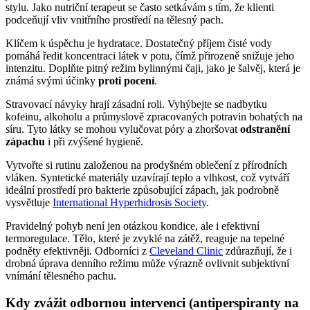
stylu. Jako nutriční terapeut se často setkávám s tím, že klienti
podceňují vliv vnitřního prostředí na tělesný pach.
Klíčem k úspěchu je hydratace. Dostatečný příjem čisté vody
pomáhá ředit koncentraci látek v potu, čímž přirozeně snižuje jeho
intenzitu. Doplňte pitný režim bylinnými čaji, jako je šalvěj, která je
známá svými účinky
proti pocení
.
Stravovací návyky hrají zásadní roli. Vyhýbejte se nadbytku
kofeinu, alkoholu a průmyslově zpracovaných potravin bohatých na
síru. Tyto látky se mohou vylučovat póry a zhoršovat
odstranění
zápachu
i při zvýšené hygieně.
Vytvořte si rutinu založenou na prodyšném oblečení z přírodních
vláken. Syntetické materiály uzavírají teplo a vlhkost, což vytváří
ideální prostředí pro bakterie způsobující zápach, jak podrobně
vysvětluje
International Hyperhidrosis Society
.
Pravidelný pohyb není jen otázkou kondice, ale i efektivní
termoregulace. Tělo, které je zvyklé na zátěž, reaguje na tepelné
podněty efektivněji. Odborníci z
Cleveland Clinic
zdůrazňují, že i
drobná úprava denního režimu může výrazně ovlivnit subjektivní
vnímání tělesného pachu.
Kdy zvážit odbornou intervenci (antiperspiranty na