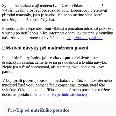
Syntetická vlákna mají tendenci zadržovat vlhkost a teplo, což
vytváří ideální prostředí pro rozklad potu. Doporučuji preferovat
přírodní materiály, jako je bavlna, len nebo merino vlna, které
umožňují pokožce volně dýchat.
Přírodní vlákna lépe absorbují vlhkost a pomáhají udržovat pokožku
v suchu po delší dobu. Více informací o tom, jak materiály ovlivňují
naše zdraví, naleznete také v článku na
magazínu o bylinkách
.
Efektivní návyky při nadměrném pocení
Pokud hledáte způsoby,
jak se zbavit potu
efektivně a bez
drastických zásahů, zaměřte se na pravidelnost a kvalitu návyků.
Nejde jen o časté sprchování, ale o strategickou péči o rizikové
partie.
V boji
proti pocení
je zásadní i hydratace vnitřní. Pití dostatečného
množství čisté vody pomáhá ředit koncentraci toxinů, které tělo
vylučuje. O komplexních příčinách nadměrného pocení se můžete
dočíst na portálu
International Hyperhidrosis Society
.
Pro-Tip od nutričního poradce: