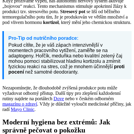
Když prožíváme vypětí, náš autonomní nervový systém aktivuje
„bojovou“ reakci. Tento mechanismus stimuluje apokrinní žlázy k
produkci tzv. stresového potu.
Stresový pot
se liší od běžného
termoregulačního potu tím, že je produkován ve větším množství a
pod vlivem hormonu
kortizol
, který mění jeho chemickou strukturu.
Pro-Tip od nutričního poradce:
Pokud cítíte, že je váš zápach intenzivnější v
momentech pracovního vytížení, zaměřte se na
adaptogeny. Hořčík, meduňka nebo kvalitní zelený čaj
mohou pomoci stabilizovat hladinu kortizolu a zmírnit
fyzickou reakci na stres, což je mnohem účinnější
proti
pocení
než samotné deodoranty.
Nezapomínejte, že dlouhodobě zvýšená produkce potu může
vyžadovat odborný přístup. Další tipy pro zlepšení každodenní
rutiny najdete na portálech
Dove
nebo v českém odborném
magazínu o zdraví
. Vždy je důležité vyloučit medicínské příčiny, jak
radí
Mayo Clinic
.
Moderní hygiena bez extrémů: Jak
správně pečovat o pokožku