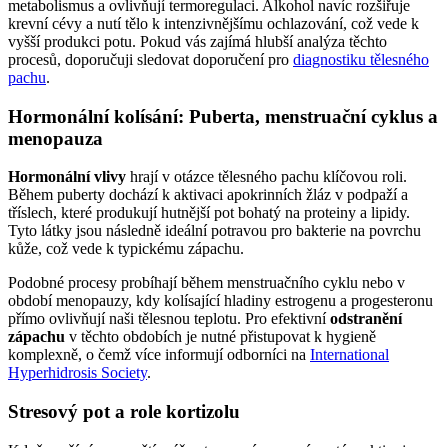
metabolismus a ovlivňují termoregulaci. Alkohol navíc rozšiřuje
krevní cévy a nutí tělo k intenzivnějšímu ochlazování, což vede k
vyšší produkci potu. Pokud vás zajímá hlubší analýza těchto
procesů, doporučuji sledovat doporučení pro
diagnostiku tělesného
pachu
.
Hormonální kolísání: Puberta, menstruační cyklus a
menopauza
Hormonální vlivy
hrají v otázce tělesného pachu klíčovou roli.
Během puberty dochází k aktivaci apokrinních žláz v podpaží a
tříslech, které produkují hutnější pot bohatý na proteiny a lipidy.
Tyto látky jsou následně ideální potravou pro bakterie na povrchu
kůže, což vede k typickému zápachu.
Podobné procesy probíhají během menstruačního cyklu nebo v
období menopauzy, kdy kolísající hladiny estrogenu a progesteronu
přímo ovlivňují naši tělesnou teplotu. Pro efektivní
odstranění
zápachu
v těchto obdobích je nutné přistupovat k hygieně
komplexně, o čemž více informují odborníci na
International
Hyperhidrosis Society
.
Stresový pot a role kortizolu