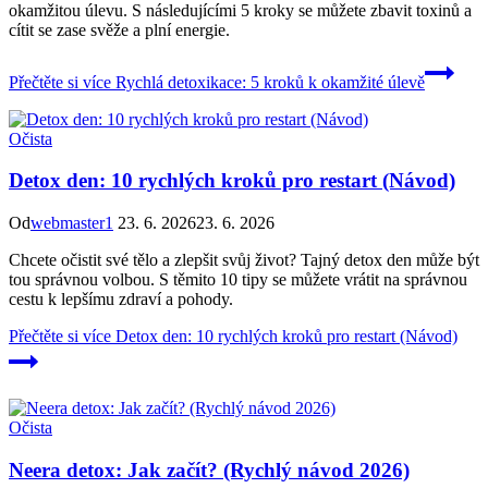
okamžitou úlevu. S následujícími 5 kroky se můžete zbavit toxinů a
cítit se zase svěže a plní energie.
Přečtěte si více
Rychlá detoxikace: 5 kroků k okamžité úlevě
Očista
Detox den: 10 rychlých kroků pro restart (Návod)
Od
webmaster1
23. 6. 2026
23. 6. 2026
Chcete očistit své tělo a zlepšit svůj život? Tajný detox den může být
tou správnou volbou. S těmito 10 tipy se můžete vrátit na správnou
cestu k lepšímu zdraví a pohody.
Přečtěte si více
Detox den: 10 rychlých kroků pro restart (Návod)
Očista
Neera detox: Jak začít? (Rychlý návod 2026)