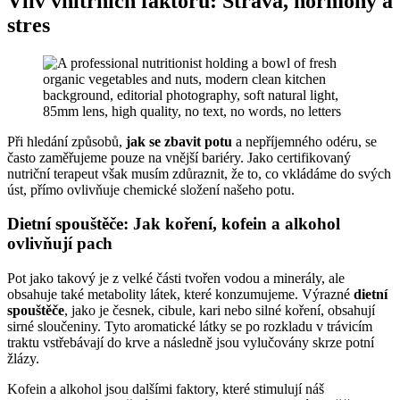
Vliv vnitřních faktorů: Strava, hormony a
stres
Při hledání způsobů,
jak se zbavit potu
a nepříjemného odéru, se
často zaměřujeme pouze na vnější bariéry. Jako certifikovaný
nutriční terapeut však musím zdůraznit, že to, co vkládáme do svých
úst, přímo ovlivňuje chemické složení našeho potu.
Dietní spouštěče: Jak koření, kofein a alkohol
ovlivňují pach
Pot jako takový je z velké části tvořen vodou a minerály, ale
obsahuje také metabolity látek, které konzumujeme. Výrazné
dietní
spouštěče
, jako je česnek, cibule, kari nebo silné koření, obsahují
sirné sloučeniny. Tyto aromatické látky se po rozkladu v trávicím
traktu vstřebávají do krve a následně jsou vylučovány skrze potní
žlázy.
Kofein a alkohol jsou dalšími faktory, které stimulují náš