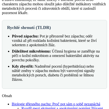
charakteru zápachu mohou sloužit jako důležité indikátory vnitřních
metabolických procesů či zdravotních obtíží, které si zaslouží
pozornost lékaře.
Rychlé shrnutí (TLDR)
Původ zápachu:
Pot je přirozeně bez zápachu; odér
vzniká až při rozkladu kožními bakteriemi, které se živí
sekretem z apokrinních žláz.
Důležitost mikrobiomu:
Účinná hygiena se zaměřuje na
péči o kožní mikrobiom a omezení bakteriální aktivity na
povrchu pokožky.
Kdy zbystřit:
Nadměrné pocení (hyperhidróza) nebo
náhlé změny v zápachu mohou být varovnými signály
metabolických poruch, diabetu či problémů se štítnou
žlázou.
Obsah
Biologie tělesného pachu: Proč pot sám o sobě nezapáchá
Rozdíl mezi ekrinními a apokrinními potními žlázami