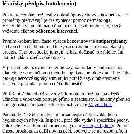
lékařský předpis, botulotoxin)
Pokud vyčerpáte možnosti v oblasti úpravy stravy a kosmetiky, ale
problémy přetrvávají, je čas vyhledat pomoc dermatologa.
Hyperhidróza, neboli nadměrné pocení, je zdravotní stav, který
vyžaduje cílenou
odbornou intervenci
.
Prvním krokem jsou často vysoce koncentrované
antiperspiranty
na bázi chloridu hlinitého, které jsou dostupné pouze na lékařský
předpis. Tyto prostředky fungují na bázi dočasného zablokování
potních žláz v ošetřované oblasti.
V případě lokalizované hyperhidrózy, například v podpaží či na
dlaních, je velmi účinnou metodou aplikace botulotoxinu. Tato látka
blokuje nervové signály stimulující potní žlázy, čímž efektivně
zastavuje produkci potu na několik měsíců.
Při řešení těchto obtíží se vždy informujte o možných vedlejších
účincích a vhodnosti postupu přímo u specialisty. Důkladný přehled
o diagnostice a možnostech léčby nabízí také
Mayo Clinic
.
Pamatujte, že žádná metoda není samospásná bez základních
hygienických návyků. Inspiraci, proč tělo vydává specifické pachy,
naleznete i v českém odborném magazínu
Houby a bylinky
. Pokud
chcete prozkoumat další tipy na péči, podívejte se na rozbor příčin