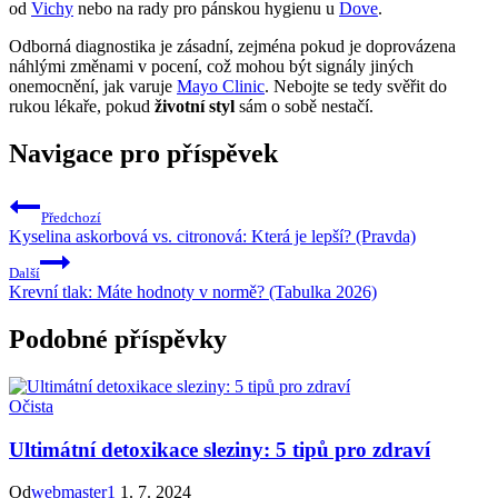
od
Vichy
nebo na rady pro pánskou hygienu u
Dove
.
Odborná diagnostika je zásadní, zejména pokud je doprovázena
náhlými změnami v pocení, což mohou být signály jiných
onemocnění, jak varuje
Mayo Clinic
. Nebojte se tedy svěřit do
rukou lékaře, pokud
životní styl
sám o sobě nestačí.
Navigace pro příspěvek
Předchozí
Kyselina askorbová vs. citronová: Která je lepší? (Pravda)
Další
Krevní tlak: Máte hodnoty v normě? (Tabulka 2026)
Podobné příspěvky
Očista
Ultimátní detoxikace sleziny: 5 tipů pro zdraví
Od
webmaster1
1. 7. 2024