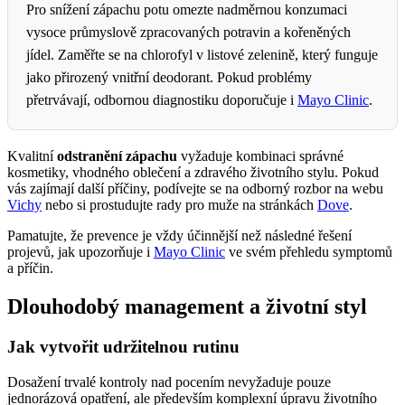
Pro snížení zápachu potu omezte nadměrnou konzumaci
vysoce průmyslově zpracovaných potravin a kořeněných
jídel. Zaměřte se na chlorofyl v listové zelenině, který funguje
jako přirozený vnitřní deodorant. Pokud problémy
přetrvávají, odbornou diagnostiku doporučuje i
Mayo Clinic
.
Kvalitní
odstranění zápachu
vyžaduje kombinaci správné
kosmetiky, vhodného oblečení a zdravého životního stylu. Pokud
vás zajímají další příčiny, podívejte se na odborný rozbor na webu
Vichy
nebo si prostudujte rady pro muže na stránkách
Dove
.
Pamatujte, že prevence je vždy účinnější než následné řešení
projevů, jak upozorňuje i
Mayo Clinic
ve svém přehledu symptomů
a příčin.
Dlouhodobý management a životní styl
Jak vytvořit udržitelnou rutinu
Dosažení trvalé kontroly nad pocením nevyžaduje pouze
jednorázová opatření, ale především komplexní úpravu životního