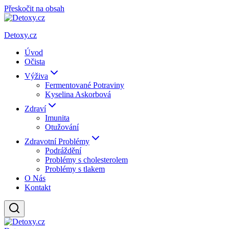
Přeskočit na obsah
Detoxy.cz
Úvod
Očista
Výživa
Fermentované Potraviny
Kyselina Askorbová
Zdraví
Imunita
Otužování
Zdravotní Problémy
Podráždění
Problémy s cholesterolem
Problémy s tlakem
O Nás
Kontakt