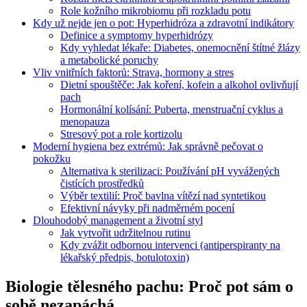
Role kožního mikrobiomu při rozkladu potu
Kdy už nejde jen o pot: Hyperhidróza a zdravotní indikátory
Definice a symptomy hyperhidrózy
Kdy vyhledat lékaře: Diabetes, onemocnění štítné žlázy
a metabolické poruchy
Vliv vnitřních faktorů: Strava, hormony a stres
Dietní spouštěče: Jak koření, kofein a alkohol ovlivňují
pach
Hormonální kolísání: Puberta, menstruační cyklus a
menopauza
Stresový pot a role kortizolu
Moderní hygiena bez extrémů: Jak správně pečovat o
pokožku
Alternativa k sterilizaci: Používání pH vyvážených
čistících prostředků
Výběr textilií: Proč bavlna vítězí nad syntetikou
Efektivní návyky při nadměrném pocení
Dlouhodobý management a životní styl
Jak vytvořit udržitelnou rutinu
Kdy zvážit odbornou intervenci (antiperspiranty na
lékařský předpis, botulotoxin)
Biologie tělesného pachu: Proč pot sám o
sobě nezapáchá