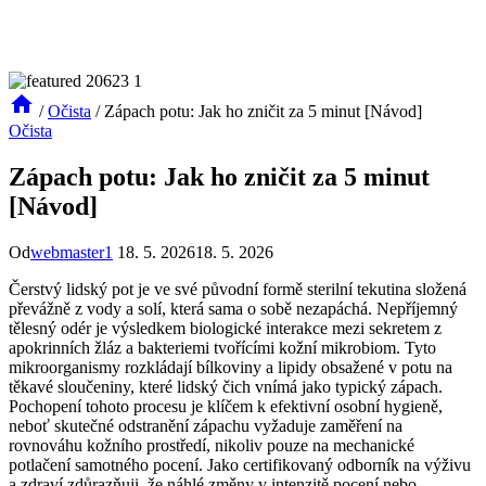
/
Očista
/
Zápach potu: Jak ho zničit za 5 minut [Návod]
Očista
Zápach potu: Jak ho zničit za 5 minut
[Návod]
Od
webmaster1
18. 5. 2026
18. 5. 2026
Čerstvý lidský pot je ve své původní formě sterilní tekutina složená
převážně z vody a solí, která sama o sobě nezapáchá. Nepříjemný
tělesný odér je výsledkem biologické interakce mezi sekretem z
apokrinních žláz a bakteriemi tvořícími kožní mikrobiom. Tyto
mikroorganismy rozkládají bílkoviny a lipidy obsažené v potu na
těkavé sloučeniny, které lidský čich vnímá jako typický zápach.
Pochopení tohoto procesu je klíčem k efektivní osobní hygieně,
neboť skutečné odstranění zápachu vyžaduje zaměření na
rovnováhu kožního prostředí, nikoliv pouze na mechanické
potlačení samotného pocení. Jako certifikovaný odborník na výživu
a zdraví zdůrazňuji, že náhlé změny v intenzitě pocení nebo