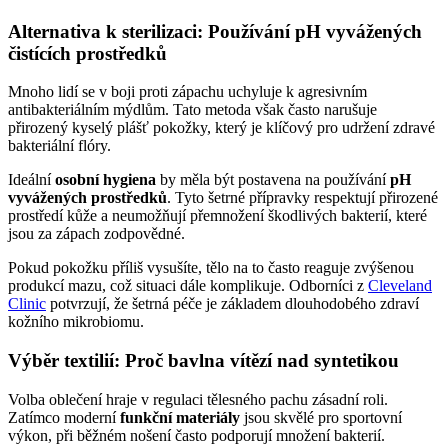
Alternativa k sterilizaci: Používání pH vyvážených
čistících prostředků
Mnoho lidí se v boji proti zápachu uchyluje k agresivním
antibakteriálním mýdlům. Tato metoda však často narušuje
přirozený kyselý plášť pokožky, který je klíčový pro udržení zdravé
bakteriální flóry.
Ideální
osobní hygiena
by měla být postavena na používání
pH
vyvážených prostředků
. Tyto šetrné přípravky respektují přirozené
prostředí kůže a neumožňují přemnožení škodlivých bakterií, které
jsou za zápach zodpovědné.
Pokud pokožku příliš vysušíte, tělo na to často reaguje zvýšenou
produkcí mazu, což situaci dále komplikuje. Odborníci z
Cleveland
Clinic
potvrzují, že šetrná péče je základem dlouhodobého zdraví
kožního mikrobiomu.
Výběr textilií: Proč bavlna vítězí nad syntetikou
Volba oblečení hraje v regulaci tělesného pachu zásadní roli.
Zatímco moderní
funkční materiály
jsou skvělé pro sportovní
výkon, při běžném nošení často podporují množení bakterií.