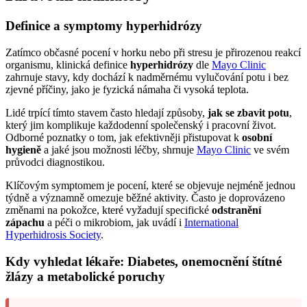
Definice a symptomy hyperhidrózy
Zatímco občasné pocení v horku nebo při stresu je přirozenou reakcí
organismu, klinická definice
hyperhidrózy
dle
Mayo Clinic
zahrnuje stavy, kdy dochází k nadměrnému vylučování potu i bez
zjevné příčiny, jako je fyzická námaha či vysoká teplota.
Lidé trpící tímto stavem často hledají způsoby,
jak se zbavit potu
,
který jim komplikuje každodenní společenský i pracovní život.
Odborné poznatky o tom, jak efektivněji přistupovat k
osobní
hygieně
a jaké jsou možnosti léčby, shrnuje
Mayo Clinic
ve svém
průvodci diagnostikou.
Klíčovým symptomem je pocení, které se objevuje nejméně jednou
týdně a významně omezuje běžné aktivity. Často je doprovázeno
změnami na pokožce, které vyžadují specifické
odstranění
zápachu
a péči o mikrobiom, jak uvádí i
International
Hyperhidrosis Society
.
Kdy vyhledat lékaře: Diabetes, onemocnění štítné
žlázy a metabolické poruchy