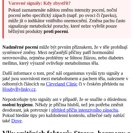
Varovné signály: Kdy zbystřit?
Pokud zaznamenáte náhlou změnu intenzity pocení, noční
pocení nebo specifický zápach (např. po ovoci či čpavku),
může jít o indikátor vnitřního onemocnění. Změna pachu často
signalizuje metabolické poruchy, které nelze vyřešit pouze
běžnými produkty
proti pocení
.
Nadměrné pocení
může být prvním příznakem, že v těle probíhají
systémové změny. Mezi nejčastější příčiny patří hormonální
nerovnováha, zejména problémy se štítnou žlázou, nebo diabetes
mellitus, který výrazně ovlivňuje metabolismus těla.
Další informace o tom, proč náš organismus vysílá tyto signály a
jaké jsou souvislosti mezi metabolismem a pachem těla, naleznete v
odborných článcích na
Cleveland Clinic
či v českém přehledu na
HoubyBylinky.cz
.
Nepodceňujte tyto signály ani v případě, že se snažíte o důslednou
osobní hygienu
. Někdy je příčina hlubší, než jen potřeba změnit
deodorant, jak potvrzuje i
přehled příčin intenzivního zápachu
.
Pokud hledáte tipy pro každodenní kontrolu, užitečné rady nabízí
také
Dove
.