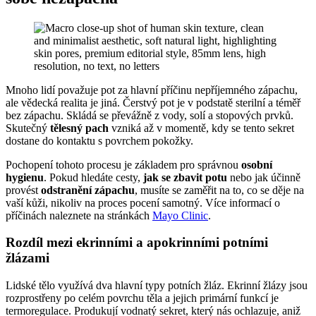
Mnoho lidí považuje pot za hlavní příčinu nepříjemného zápachu,
ale vědecká realita je jiná. Čerstvý pot je v podstatě sterilní a téměř
bez zápachu. Skládá se převážně z vody, solí a stopových prvků.
Skutečný
tělesný pach
vzniká až v momentě, kdy se tento sekret
dostane do kontaktu s povrchem pokožky.
Pochopení tohoto procesu je základem pro správnou
osobní
hygienu
. Pokud hledáte cesty,
jak se zbavit potu
nebo jak účinně
provést
odstranění zápachu
, musíte se zaměřit na to, co se děje na
vaší kůži, nikoliv na proces pocení samotný. Více informací o
příčinách naleznete na stránkách
Mayo Clinic
.
Rozdíl mezi ekrinními a apokrinními potními
žlázami
Lidské tělo využívá dva hlavní typy potních žláz. Ekrinní žlázy jsou
rozprostřeny po celém povrchu těla a jejich primární funkcí je
termoregulace. Produkují vodnatý sekret, který nás ochlazuje, aniž