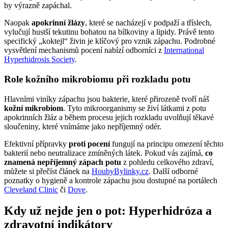
by výrazně zapáchal.
Naopak
apokrinní žlázy
, které se nacházejí v podpaží a tříslech,
vylučují hustší tekutinu bohatou na bílkoviny a lipidy. Právě tento
specifický „koktejl“ živin je klíčový pro vznik zápachu. Podrobné
vysvětlení mechanismů pocení nabízí odborníci z
International
Hyperhidrosis Society
.
Role kožního mikrobiomu při rozkladu potu
Hlavními viníky zápachu jsou bakterie, které přirozeně tvoří náš
kožní mikrobiom
. Tyto mikroorganismy se živí látkami z potu
apokrinních žláz a během procesu jejich rozkladu uvolňují těkavé
sloučeniny, které vnímáme jako nepříjemný odér.
Efektivní přípravky
proti pocení
fungují na principu omezení těchto
bakterií nebo neutralizace zmíněných látek. Pokud vás zajímá,
co
znamená nepříjemný zápach potu
z pohledu celkového zdraví,
můžete si přečíst článek na
HoubyBylinky.cz
. Další odborné
poznatky o hygieně a kontrole zápachu jsou dostupné na portálech
Cleveland Clinic
či
Dove
.
Kdy už nejde jen o pot: Hyperhidróza a
zdravotní indikátory