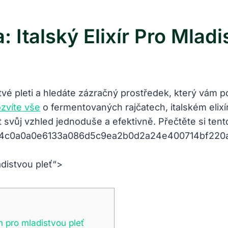
 Italský Elixír Pro Mladi
istvé pleti a hledáte zázračný prostředek, který v
zvíte vše
o fermentovaných rajčatech, italském elixír
šit svůj vzhled jednoduše a efektivně. Přečtěte si ten
adistvou pleť“>
m pro mladistvou pleť