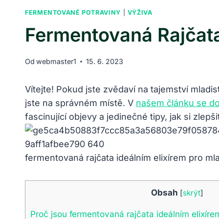
FERMENTOVANÉ POTRAVINY
|
VÝŽIVA
Fermentovaná Rajčata:
Od
webmaster1
15. 6. 2023
Vítejte! Pokud jste zvědaví na tajemství mlad
jste na správném místě. V
našem článku se do
fascinující objevy a jedinečné tipy, jak si zlep
fermentovaná rajčata ideálním elixírem pro ml
Obsah
[
skrýt
]
Proč jsou fermentovaná rajčata ideálním elixíre