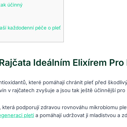
tak účinný
aší každodenní péče o pleť
ajčata Ideálním Elixírem Pro 
ioxidantů, které pomáhají chránit pleť před škodlivý
n v rajčatech zvyšuje a jsou tak ještě účinnější pro 
a, která podporují zdravou rovnováhu mikrobiomu ple
egeneraci pleti
a pomáhají udržovat ji mladistvou a z