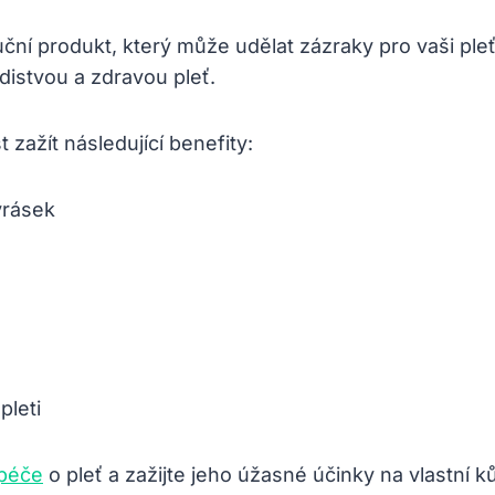
oluční produkt, který může udělat zázraky pro vaši pl
distvou a zdravou pleť.
 zažít následující benefity:
vrásek
pleti
 péče
o pleť a zažijte jeho úžasné účinky na vlastní ků