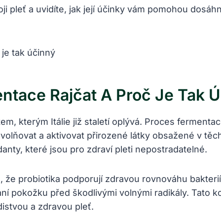
voji pleť a uvidíte, jak její účinky vám pomohou dosáh
ntace Rajčat A Proč Je Tak 
 kterým Itálie již staletí oplývá. Proces fermentace
volňovat a aktivovat přirozené látky obsažené v tě
anty, které jsou pro zdraví pleti nepostradatelné.
 že probiotika podporují zdravou rovnováhu bakteri
ní pokožku před škodlivými volnými radikály. Tato k
distvou a zdravou pleť.