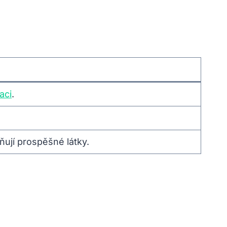
aci
.
ují prospěšné látky.