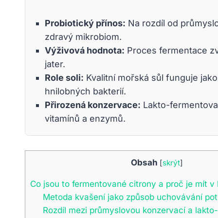
Probiotický přínos:
Na rozdíl od průmyslo
zdravý mikrobiom.
Výživová hodnota:
Proces fermentace zvy
jater.
Role soli:
Kvalitní mořská sůl funguje jako 
hnilobných bakterií.
Přirozená konzervace:
Lakto-fermentované
vitamínů a enzymů.
Obsah
[
skrýt
]
Co jsou to fermentované citrony a proč je mít v
Metoda kvašení jako způsob uchovávání pot
Rozdíl mezi průmyslovou konzervací a lakto