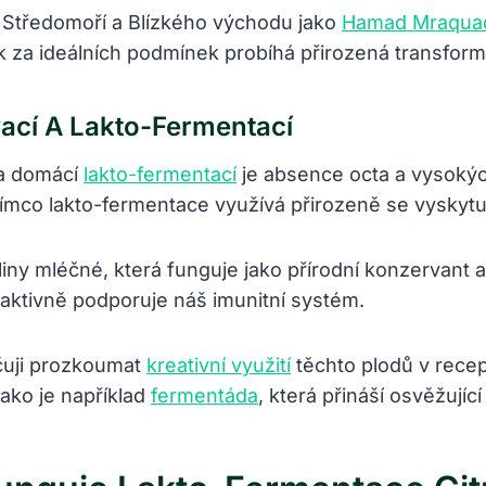
 Středomoří a Blízkého východu jako
Hamad Mraqua
 pak za ideálních podmínek probíhá přirozená transfor
ací A Lakto-Fermentací
 a domácí
lakto-fermentací
je absence octa a vysokýc
 zatímco lakto-fermentace využívá přirozeně se vyskyt
iny mléčné, která funguje jako přírodní konzervant 
 aktivně podporuje náš imunitní systém.
čuji prozkoumat
kreativní využití
těchto plodů v recep
 jako je například
fermentáda
, která přináší osvěžují