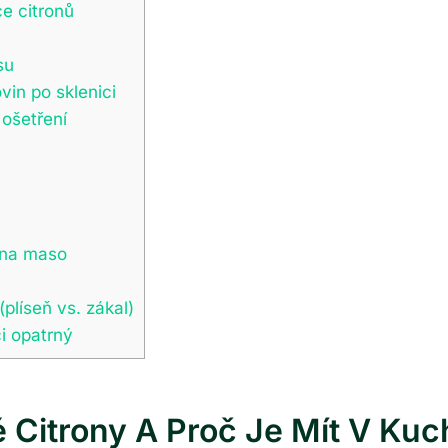
e citronů
su
vin po sklenici
 ošetření
 na maso
(plíseň vs. zákal)
i opatrný
Citrony A Proč Je Mít V Kuc