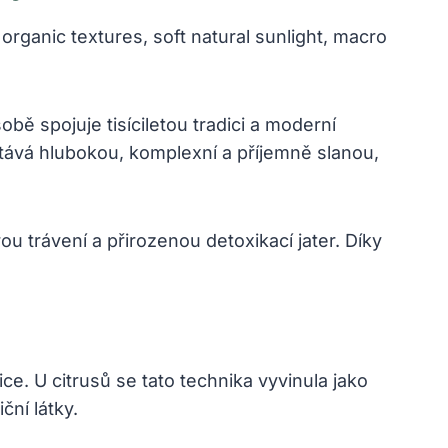
bě spojuje tisíciletou tradici a moderní
 stává hlubokou, komplexní a příjemně slanou,
u trávení a přirozenou detoxikací jater. Díky
ce. U citrusů se tato technika vyvinula jako
ční látky.