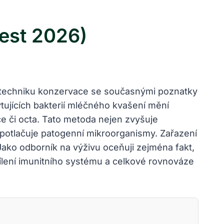
est 2026)
u techniku konzervace se současnými poznatky
ujících bakterií mléčného kvašení mění
ce či octa. Tato metoda nejen zvyšuje
ě potlačuje patogenní mikroorganismy. Zařazení
 Jako odborník na výživu oceňuji zejména fakt,
ílení imunitního systému a celkové rovnováze