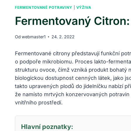
FERMENTOVANÉ POTRAVINY
|
VÝŽIVA
Fermentovaný Citron:
Od
webmaster1
24. 2. 2022
Fermentované citrony představují funkční pot
o podpoře mikrobiomu. Proces lakto-fermentac
strukturu ovoce, čímž vzniká produkt bohatý n
biologickou dostupnost cenných látek, jako js
takto upravených plodů do jídelníčku nabízí př
že namísto mrtvých konzervovaných potravin z
vnitřního prostředí.
Hlavní poznatky: