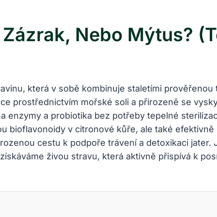
 Zázrak, Nebo Mýtus? (T
ravinu, která v sobě kombinuje staletími prověřeno
e prostřednictvím mořské soli a přirozeně se vyskyt
a enzymy a probiotika bez potřeby tepelné steriliza
ou bioflavonoidy v citronové kůře, ale také efektivn
irozenou cestu k podpoře trávení a detoxikaci jater.
ískáváme živou stravu, která aktivně přispívá k pos