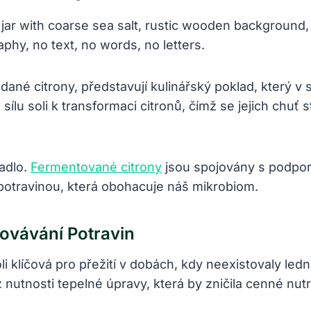
né citrony, představují kulinářský poklad, který v so
sílu soli k transformaci citronů, čímž se jejich chuť
adlo.
Fermentované citrony
jsou spojovány s podporo
 potravinou, která obohacuje náš mikrobiom.
ovávání Potravin
i klíčová pro přežití v dobách, kdy neexistovaly ledni
utnosti tepelné úpravy, která by zničila cenné nutri