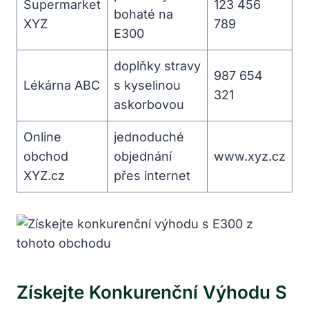
Supermarket
123 456
bohaté na
XYZ
789
E300
doplňky stravy
987 654
Lékárna ABC
s kyselinou
321
askorbovou
Online
jednoduché
obchod
objednání
www.xyz.cz
XYZ.cz
přes internet
Získejte Konkurenční Výhodu S