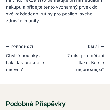
na trhu. Takže si to pamatujte při následujícím
nákupu a přidejte tento významný prvek do
své každodenní rutiny pro posílení svého
zdraví a imunity.
Navigace
PŘEDCHOZÍ
DALŠÍ
Pro
Chytré hodinky a
7 míst pro měření
tlak: Jak přesné je
tlaku: Kde je
Příspěvek
měření?
nejpřesnější?
Podobné Příspěvky