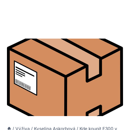
/
Výživa
/
Kyselina Askorbová
/
Kde koupit E300 v