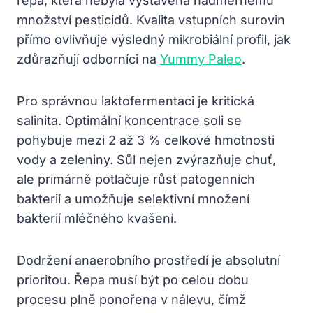
řepa, která nebyla vystavena nadměrnému
množství pesticidů. Kvalita vstupních surovin
přímo ovlivňuje výsledný mikrobiální profil, jak
zdůrazňují odborníci na
Yummy Paleo
.
Pro správnou laktofermentaci je kritická
salinita. Optimální koncentrace soli se
pohybuje mezi 2 až 3 % celkové hmotnosti
vody a zeleniny. Sůl nejen zvýrazňuje chuť,
ale primárně potlačuje růst patogenních
bakterií a umožňuje selektivní množení
bakterií mléčného kvašení.
Dodržení anaerobního prostředí je absolutní
prioritou. Řepa musí být po celou dobu
procesu plně ponořena v nálevu, čímž