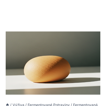
/
Výživa
/
Fermentované Potraviny
/
Fermentovaná