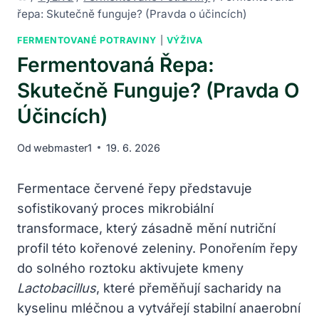
řepa: Skutečně funguje? (Pravda o účincích)
FERMENTOVANÉ POTRAVINY
|
VÝŽIVA
Fermentovaná Řepa:
Skutečně Funguje? (Pravda O
Účincích)
Od
webmaster1
19. 6. 2026
Fermentace červené řepy představuje
sofistikovaný proces mikrobiální
transformace, který zásadně mění nutriční
profil této kořenové zeleniny. Ponořením řepy
do solného roztoku aktivujete kmeny
Lactobacillus
, které přeměňují sacharidy na
kyselinu mléčnou a vytvářejí stabilní anaerobní