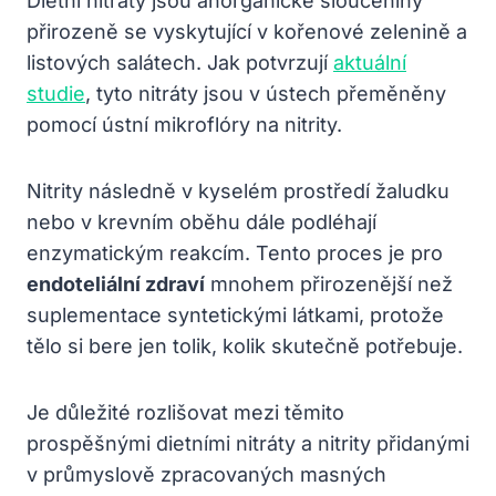
Dietní nitráty jsou anorganické sloučeniny
přirozeně se vyskytující v kořenové zelenině a
listových salátech. Jak potvrzují
aktuální
studie
, tyto nitráty jsou v ústech přeměněny
pomocí ústní mikroflóry na nitrity.
Nitrity následně v kyselém prostředí žaludku
nebo v krevním oběhu dále podléhají
enzymatickým reakcím. Tento proces je pro
endoteliální zdraví
mnohem přirozenější než
suplementace syntetickými látkami, protože
tělo si bere jen tolik, kolik skutečně potřebuje.
Je důležité rozlišovat mezi těmito
prospěšnými dietními nitráty a nitrity přidanými
v průmyslově zpracovaných masných