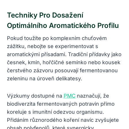
Techniky Pro Dosažení
Optimálního Aromatického Profilu
Pokud toužíte po komplexním chuťovém
zážitku, nebojte se experimentovat s
aromatickými přísadami. Tradiční přídavky jako
česnek, kmín, hořčičné semínko nebo kousek
čerstvého zázvoru posouvají fermentovanou
zeleninu na úroveň delikatesy.
Výzkumy dostupné na
PMC
naznačují, že
biodiverzita fermentovaných potravin přímo
koreluje s imunitní odezvou organismu.
Přidáním různorodého koření navíc zvyšujete
obsah polyfenolů, které synergicky