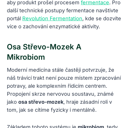
aby produkt prošel procesem
fermentace
. Pro
další technické postupy fermentace navštivte
portál
Revolution Fermentation
, kde se dozvíte
více o zachování enzymatické aktivity.
Osa Střevo-Mozek A
Mikrobiom
Moderní medicína stále častěji potvrzuje, že
náš trávicí trakt není pouze místem zpracování
potravy, ale komplexním řídicím centrem.
Propojení skrze nervovou soustavu, známé
jako
osa střevo-mozek
, hraje zásadní roli v
tom, jak se cítíme fyzicky i mentálně.
Základem tohoto systému je
mikrobiom
, tedy