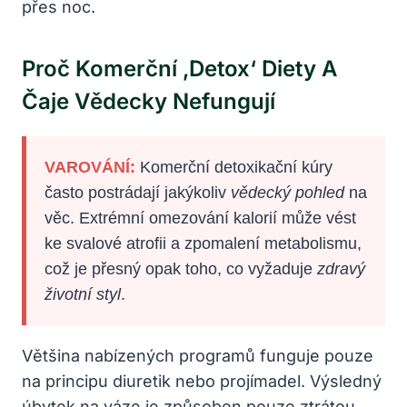
přes noc.
Proč Komerční ‚detox‘ Diety A
Čaje Vědecky Nefungují
VAROVÁNÍ:
Komerční detoxikační kúry
často postrádají jakýkoliv
vědecký pohled
na
věc. Extrémní omezování kalorií může vést
ke svalové atrofii a zpomalení metabolismu,
což je přesný opak toho, co vyžaduje
zdravý
životní styl
.
Většina nabízených programů funguje pouze
na principu diuretik nebo projímadel. Výsledný
úbytek na váze je způsoben pouze ztrátou