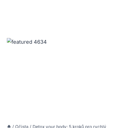
/
Očista
/
Detox your body: 5 kroků pro rychlý