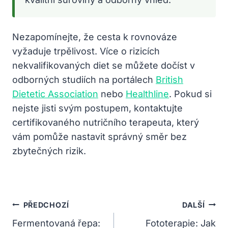
Nezapomínejte, že cesta k rovnováze
vyžaduje trpělivost. Více o rizicích
nekvalifikovaných diet se můžete dočíst v
odborných studiích na portálech
British
Dietetic Association
nebo
Healthline
. Pokud si
nejste jisti svým postupem, kontaktujte
certifikovaného nutričního terapeuta, který
vám pomůže nastavit správný směr bez
zbytečných rizik.
Navigace
PŘEDCHOZÍ
DALŠÍ
Pro
Fermentovaná řepa:
Fototerapie: Jak