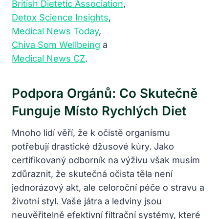
British Dietetic Association
,
Detox Science Insights
,
Medical News Today
,
Chiva Som Wellbeing
a
Medical News CZ
.
Podpora Orgánů: Co Skutečně
Funguje Místo Rychlých Diet
Mnoho lidí věří, že k očistě organismu
potřebují drastické džusové kúry. Jako
certifikovaný odborník na výživu však musím
zdůraznit, že skutečná očista těla není
jednorázový akt, ale celoroční péče o stravu a
životní styl. Vaše játra a ledviny jsou
neuvěřitelně efektivní filtrační systémy, které