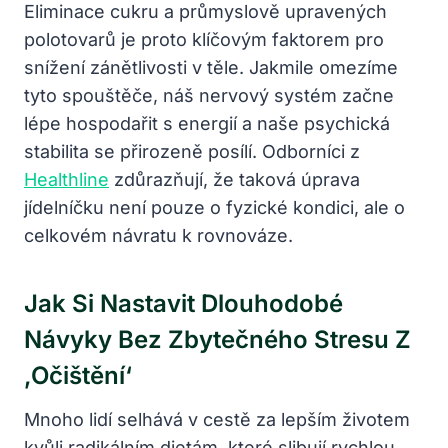
Eliminace cukru a průmyslově upravených
polotovarů je proto klíčovým faktorem pro
snížení zánětlivosti v těle. Jakmile omezíme
tyto spouštěče, náš nervový systém začne
lépe hospodařit s energií a naše psychická
stabilita se přirozeně posílí. Odborníci z
Healthline
zdůrazňují, že taková úprava
jídelníčku není pouze o fyzické kondici, ale o
celkovém návratu k rovnováze.
Jak Si Nastavit Dlouhodobé
Návyky Bez Zbytečného Stresu Z
‚očištění‘
Mnoho lidí selhává v cestě za lepším životem
kvůli radikálním dietám, které slibují rychlou