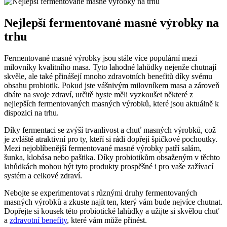
Nejlepší fermentované masné výrobky na
trhu
Fermentované masné výrobky jsou stále více populární mezi
milovníky kvalitního masa. Tyto lahodné lahůdky nejenže chutnají
skvěle, ale také přinášejí mnoho zdravotních benefitů díky svému
obsahu probiotik. Pokud jste vášnivým milovníkem masa a zároveň
dbáte na svoje zdraví, určitě byste měli vyzkoušet některé z
nejlepších fermentovaných masných výrobků, které jsou aktuálně k
dispozici na trhu.
Díky fermentaci se zvýší trvanlivost a chuť masných výrobků, což
je zvláště atraktivní pro ty, kteří si rádi dopřejí špičkové pochoutky.
Mezi nejoblíbenější fermentované masné výrobky patří salám,
šunka, klobása nebo paštika. Díky probiotikům obsaženým v těchto
lahůdkách mohou být tyto produkty prospěšné i pro vaše zažívací
systém a celkové zdraví.
Nebojte se experimentovat s různými druhy fermentovaných
masných výrobků a zkuste najít ten, který vám bude nejvíce chutnat.
Dopřejte si kousek této probiotické lahůdky a užijte si skvělou chuť
a
zdravotní benefity
, které vám může přinést.