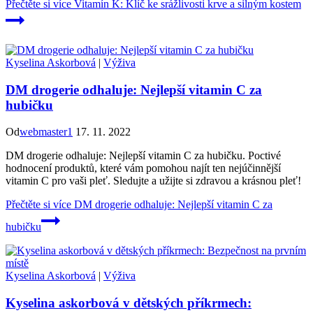
Přečtěte si více
Vitamín K: Klíč ke srážlivosti krve a silným kostem
Kyselina Askorbová
|
Výživa
DM drogerie odhaluje: Nejlepší vitamin C za
hubičku
Od
webmaster1
17. 11. 2022
DM drogerie odhaluje: Nejlepší vitamin C za hubičku. Poctivé
hodnocení produktů, které vám pomohou najít ten nejúčinnější
vitamin C pro vaši pleť. Sledujte a užijte si zdravou a krásnou pleť!
Přečtěte si více
DM drogerie odhaluje: Nejlepší vitamin C za
hubičku
Kyselina Askorbová
|
Výživa
Kyselina askorbová v dětských příkrmech: