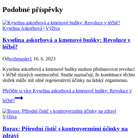
Podobné příspěvky
Kyselina Askorbová
|
Výživa
Kyselina askorbová a kmenové buňky: Revoluce v
léčbě?
Od
webmaster1
16. 6. 2023
Kyselina askorbová a kmenové buňky mohou představovat revoluci
v léčbě různých onemocnění. Studie naznačují, že kombinace těchto
složek může mít silné regenerativní účinky na lidský organismus.
Přečtěte si více
Kyselina askorbová a kmenové buňky: Revoluce v
léčbě?
Výživa
Borax: Přírodní čistič s kontroverzními účinky na
zdraví