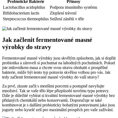
Probiotické Bakterie
Přínosy
Lactobacillus acidophilus
Podpora imunitního systému
Bifidobacterium lactis
Zlepšení trávení
Streptococcus thermophilus
Snížení zánětů v těle
Jak začlenit fermentované masné
výrobky do stravy
Fermentované masné výrobky jsou skvělým způsobem, jak si dopřát
probiotika a zároveň si pochutnat na lahodných pochutinách. Pokud
jste milovníkem masa a chcete svou stravu obohatit o prospěšné
bakterie, může být tento typ potravin skvělou volbou pro vás. Jak
tedy začlenit fermentované masné výrobky do vaší stravy?
Za prvé, zkuste začít s menšími porcemi a postupně navyšujte
množství. Tak se vaše tělo lépe přizpůsobí novému typu potravy.
Dále je důležité vybírat si kvalitní fermentované masné výrobky bez
přidaných chemikálií nebo konzervantů. Doporučuje se také
kombinovat je s dalšími probioticky bohatými potravinami jako jsou
jogurty nebo kyselé zelí pro maximální prospěch pro vaše zažívání.