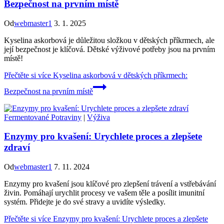
Bezpečnost na prvním místě
Od
webmaster1
3. 1. 2025
Kyselina askorbová je důležitou složkou v dětských příkrmech, ale
její bezpečnost je klíčová. Dětské výživové potřeby jsou na prvním
místě!
Přečtěte si více
Kyselina askorbová v dětských příkrmech:
Bezpečnost na prvním místě
Fermentované Potraviny
|
Výživa
Enzymy pro kvašení: Urychlete proces a zlepšete
zdraví
Od
webmaster1
7. 11. 2024
Enzymy pro kvašení jsou klíčové pro zlepšení trávení a vstřebávání
živin. Pomáhají urychlit procesy ve vašem těle a posílit imunitní
systém. Přidejte je do své stravy a uvidíte výsledky.
Přečtěte si více
Enzymy pro kvašení: Urychlete proces a zlepšete