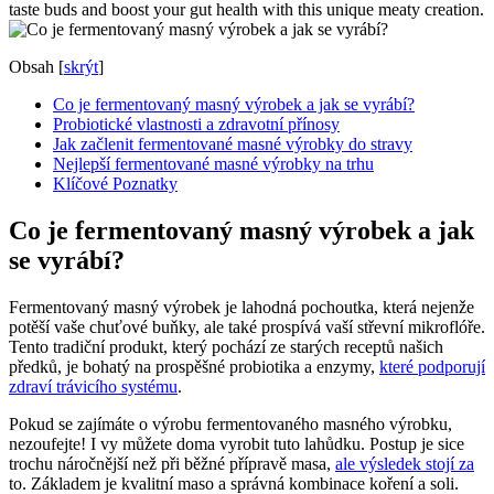
taste buds and boost your gut health with this unique meaty creation.
Obsah
[
skrýt
]
Co je fermentovaný masný výrobek a jak se vyrábí?
Probiotické vlastnosti a zdravotní přínosy
Jak začlenit fermentované masné výrobky do stravy
Nejlepší fermentované masné výrobky na trhu
Klíčové Poznatky
Co je fermentovaný masný výrobek a jak
se vyrábí?
Fermentovaný masný výrobek je lahodná pochoutka, která nejenže
potěší vaše chuťové buňky, ale také prospívá vaší střevní mikroflóře.
Tento tradiční produkt, který pochází ze starých receptů našich
předků, je bohatý na prospěšné probiotika a enzymy,
které podporují
zdraví trávicího systému
.
Pokud se zajímáte o výrobu fermentovaného masného výrobku,
nezoufejte! I vy můžete doma vyrobit tuto lahůdku. Postup je sice
trochu náročnější než při běžné přípravě masa,
ale výsledek stojí za
to. Základem je kvalitní maso a správná kombinace koření a soli.