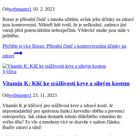
Od
webmaster1
10. 2. 2023
Borax je přírodní čistič s mnoha užitími, avšak jeho účinky na zdraví
jsou kontroverzní. Někteří lidé tvrdí, že je neškodný, zatímco jiní
varují před potenciálními nebezpečími. Vědecké studie jsou stále v
průběhu.
Přečtěte si více
Borax: Přírodní čistič s kontroverzními účinky na
zdraví
Výživa
Vitamín K: Klíč ke srážlivosti krve a silným kostem
Od
webmaster1
23. 11. 2023
Vitamín K je klíčový pro srážlivost krve a zdravé kosti. Je
nepostradatelný pro správnou funkci krevního oběhu a prevenci
osteoporózy. Jak získat dostatek tohoto důležitého vitamínu do
svého těla? To vše a mnohem více se dozvíte v našem článku.
Buďte zdraví a silní!