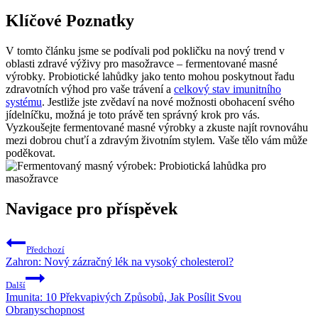
Klíčové Poznatky
V tomto článku jsme se podívali pod pokličku na nový trend v
oblasti zdravé výživy pro masožravce – fermentované masné
výrobky. Probiotické lahůdky jako tento mohou poskytnout řadu
zdravotních výhod pro vaše trávení a
celkový stav imunitního
systému
. Jestliže jste zvědaví na nové možnosti obohacení svého
jídelníčku, možná je toto právě ten správný krok pro vás.
Vyzkoušejte fermentované masné výrobky a zkuste najít rovnováhu
mezi dobrou chuťí a zdravým životním stylem. Vaše tělo vám může
poděkovat.
Navigace pro příspěvek
Předchozí
Zahron: Nový zázračný lék na vysoký cholesterol?
Další
Imunita: 10 Překvapivých Způsobů, Jak Posílit Svou
Obranyschopnost