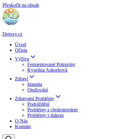
Přeskočit na obsah
Detoxy.cz
Úvod
Očista
Výživa
Fermentované Potraviny
Kyselina Askorbová
Zdraví
Imunita
Otužování
Zdravotní Problémy
Podráždění
Problémy s cholesterolem
Problémy s tlakem
O Nás
Kontakt