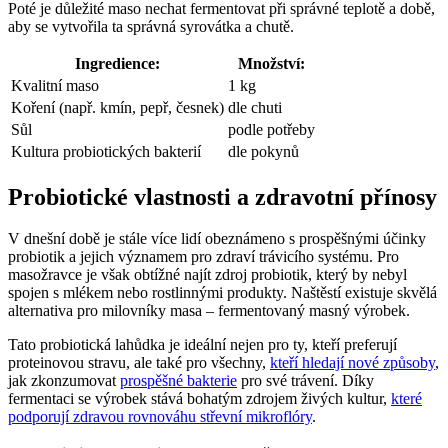
Poté je důležité maso nechat fermentovat při správné teplotě a době,
aby se vytvořila ta správná syrovátka a chutě.
Ingredience:
Množství:
Kvalitní maso
1 kg
Koření (např. kmín, pepř, česnek)
dle chuti
Sůl
podle potřeby
Kultura probiotických bakterií
dle pokynů
Probiotické vlastnosti a zdravotní přínosy
V dnešní době je stále více lidí obeznámeno s prospěšnými účinky
probiotik a jejich významem pro zdraví trávicího systému. Pro
masožravce je však obtížné najít zdroj probiotik, který by nebyl
spojen s mlékem nebo rostlinnými produkty. Naštěstí existuje skvělá
alternativa pro milovníky masa – fermentovaný masný výrobek.
Tato probiotická lahůdka je ideální nejen pro ty, kteří preferují
proteinovou stravu, ale také pro všechny,
kteří hledají nové způsoby
,
jak zkonzumovat
prospěšné bakterie
pro své trávení. Díky
fermentaci se výrobek stává bohatým zdrojem živých kultur,
které
podporují zdravou rovnováhu střevní mikroflóry
.