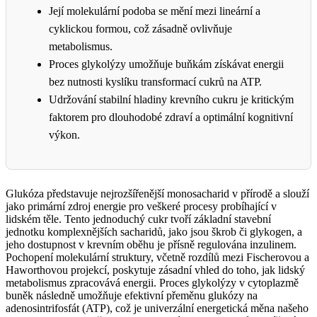
Její molekulární podoba se mění mezi lineární a
cyklickou formou, což zásadně ovlivňuje
metabolismus.
Proces glykolýzy umožňuje buňkám získávat energii
bez nutnosti kyslíku transformací cukrů na ATP.
Udržování stabilní hladiny krevního cukru je kritickým
faktorem pro dlouhodobé zdraví a optimální kognitivní
výkon.
Glukóza představuje nejrozšířenější monosacharid v přírodě a slouží
jako primární zdroj energie pro veškeré procesy probíhající v
lidském těle. Tento jednoduchý cukr tvoří základní stavební
jednotku komplexnějších sacharidů, jako jsou škrob či glykogen, a
jeho dostupnost v krevním oběhu je přísně regulována inzulinem.
Pochopení molekulární struktury, včetně rozdílů mezi Fischerovou a
Haworthovou projekcí, poskytuje zásadní vhled do toho, jak lidský
metabolismus zpracovává energii. Proces glykolýzy v cytoplazmě
buněk následně umožňuje efektivní přeměnu glukózy na
adenosintrifosfát (ATP), což je univerzální energetická měna našeho