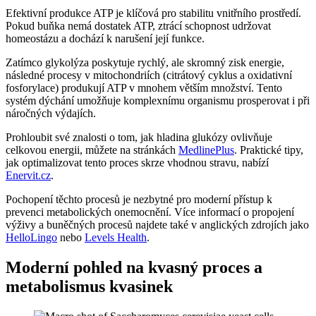
Efektivní produkce ATP je klíčová pro stabilitu vnitřního prostředí.
Pokud buňka nemá dostatek ATP, ztrácí schopnost udržovat
homeostázu a dochází k narušení její funkce.
Zatímco glykolýza poskytuje rychlý, ale skromný zisk energie,
následné procesy v mitochondriích (citrátový cyklus a oxidativní
fosforylace) produkují ATP v mnohem větším množství. Tento
systém dýchání umožňuje komplexnímu organismu prosperovat i při
náročných výdajích.
Prohloubit své znalosti o tom, jak hladina glukózy ovlivňuje
celkovou energii, můžete na stránkách
MedlinePlus
. Praktické tipy,
jak optimalizovat tento proces skrze vhodnou stravu, nabízí
Enervit.cz
.
Pochopení těchto procesů je nezbytné pro moderní přístup k
prevenci metabolických onemocnění. Více informací o propojení
výživy a buněčných procesů najdete také v anglických zdrojích jako
HelloLingo
nebo
Levels Health
.
Moderní pohled na kvasný proces a
metabolismus kvasinek