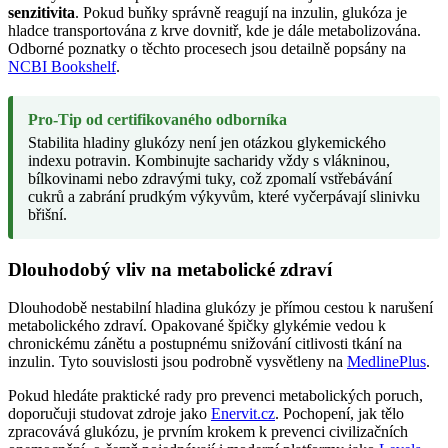
senzitivita
. Pokud buňky správně reagují na inzulin, glukóza je
hladce transportována z krve dovnitř, kde je dále metabolizována.
Odborné poznatky o těchto procesech jsou detailně popsány na
NCBI Bookshelf
.
Pro-Tip od certifikovaného odborníka
Stabilita hladiny glukózy není jen otázkou glykemického
indexu potravin. Kombinujte sacharidy vždy s vlákninou,
bílkovinami nebo zdravými tuky, což zpomalí vstřebávání
cukrů a zabrání prudkým výkyvům, které vyčerpávají slinivku
břišní.
Dlouhodobý vliv na metabolické zdraví
Dlouhodobě nestabilní hladina glukózy je přímou cestou k narušení
metabolického zdraví. Opakované špičky glykémie vedou k
chronickému zánětu a postupnému snižování citlivosti tkání na
inzulin. Tyto souvislosti jsou podrobně vysvětleny na
MedlinePlus
.
Pokud hledáte praktické rady pro prevenci metabolických poruch,
doporučuji studovat zdroje jako
Enervit.cz
. Pochopení, jak tělo
zpracovává glukózu, je prvním krokem k prevenci civilizačních