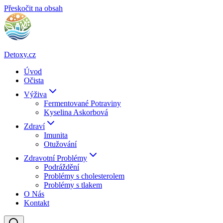
Přeskočit na obsah
Detoxy.cz
Úvod
Očista
Výživa
Fermentované Potraviny
Kyselina Askorbová
Zdraví
Imunita
Otužování
Zdravotní Problémy
Podráždění
Problémy s cholesterolem
Problémy s tlakem
O Nás
Kontakt