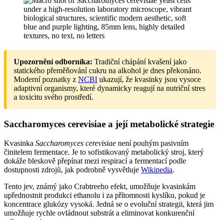
Upozornění odborníka:
Tradiční chápání kvašení jako
statického přeměňování cukru na alkohol je dnes překonáno.
Moderní poznatky z
NCBI
ukazují, že kvasinky jsou vysoce
adaptivní organismy, které dynamicky reagují na nutriční stres
a toxicitu svého prostředí.
Saccharomyces cerevisiae a její metabolické strategie
Kvasinka
Saccharomyces cerevisiae
není pouhým pasivním
činitelem fermentace. Je to sofistikovaný metabolický stroj, který
dokáže bleskově přepínat mezi respirací a fermentací podle
dostupnosti zdrojů, jak podrobně vysvětluje
Wikipedia
.
Tento jev, známý jako Crabtreeho efekt, umožňuje kvasinkám
upřednostnit produkci ethanolu i za přítomnosti kyslíku, pokud je
koncentrace glukózy vysoká. Jedná se o evoluční strategii, která jim
umožňuje rychle ovládnout substrát a eliminovat konkurenční