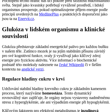
Pochopení těchto hranic nás učí pokoře před složitostí mikrobiálního
světa. Stejně jako kvasinky potřebují vyvážené prostředí, i lidský
organismus prosperuje, pokud optimalizujeme příjem energie podle
principů uvedených na
MedlinePlus
a praktických doporučení jako
jsou ta na
Enervit.cz
.
Glukóza v lidském organismu a klinické
souvislosti
Glukóza představuje základní energetické palivo pro každou buňku
v našem těle. Zatímco mozek je na jejím stabilním přísunu závislý
pro své kognitivní funkce, svaly ji využívají jako klíčový zdroj
energie pro fyzickou aktivitu. Více informací o biochemické
podstatě této molekuly naleznete na
české Wikipedii
či v širším
kontextu na
anglické verzi
.
Regulace hladiny cukru v krvi
Udržování stabilní hladiny krevního cukru je základním kamenem
procesu, který nazýváme
homeostáza
. Tento dynamický
rovnovážný stav zajišťuje, že orgány nejsou vystaveny nadměrnému
stresu z hyperglykémie, ale ani výpadkům energie při hypoglykémii.
Klíčovým faktorem pro efektivní metabolismus je
inzulinová