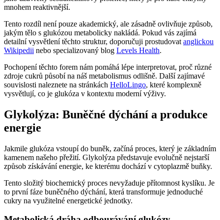
mnohem reaktivnější.
Tento rozdíl není pouze akademický, ale zásadně ovlivňuje způsob,
jakým tělo s glukózou metabolicky nakládá. Pokud vás zajímá
detailní vysvětlení těchto struktur, doporučuji prostudovat
anglickou
Wikipedii
nebo specializovaný blog
Levels Health
.
Pochopení těchto forem nám pomáhá lépe interpretovat, proč různé
zdroje cukrů působí na náš metabolismus odlišně. Další zajímavé
souvislosti naleznete na stránkách
HelloLingo
, které komplexně
vysvětlují, co je glukóza v kontextu moderní výživy.
Glykolýza: Buněčné dýchání a produkce
energie
Jakmile glukóza vstoupí do buněk, začíná proces, který je základním
kamenem našeho přežití. Glykolýza představuje evolučně nejstarší
způsob získávání energie, ke kterému dochází v cytoplazmě buňky.
Tento složitý biochemický proces nevyžaduje přítomnost kyslíku. Je
to první fáze buněčného dýchání, která transformuje jednoduché
cukry na využitelné energetické jednotky.
Metabolická dráha odbourávání glukózy