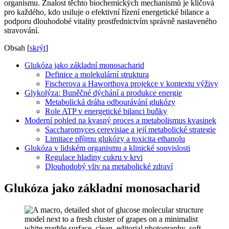
organismu. Znalost těchto biochemických mechanismů je klíčová
pro každého, kdo usiluje o efektivní řízení energetické bilance a
podporu dlouhodobé vitality prostřednictvím správně nastaveného
stravování.
Obsah
[
skrýt
]
Glukóza jako základní monosacharid
Definice a molekulární struktura
Fischerova a Haworthova projekce v kontextu výživy
Glykolýza: Buněčné dýchání a produkce energie
Metabolická dráha odbourávání glukózy
Role ATP v energetické bilanci buňky
Moderní pohled na kvasný proces a metabolismus kvasinek
Saccharomyces cerevisiae a její metabolické strategie
Limitace příjmu glukózy a toxicita ethanolu
Glukóza v lidském organismu a klinické souvislosti
Regulace hladiny cukru v krvi
Dlouhodobý vliv na metabolické zdraví
Glukóza jako základní monosacharid