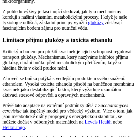
mikroorganismy.
Z pohledu výživy je fascinující sledovat, jak tyto mechanismy
korelují s našimi vlastními metabolickými procesy. I když je naše
fyziologie odlišná, základní principy využití
glukózy
zůstávají
fascinujícím bodem zájmu pro nutriční vědu.
Limitace příjmu glukózy a toxicita ethanolu
Kritickým bodem pro přežití kvasinek je jejich schopnost regulovat
transport glukózy. Mechanismus, který nazýváme inhibice příjmu
glukózy, chrání buňku před metabolickým přetížením, když se
hladina živin v okolí prudce mění.
Zároveň se buňka potýká s vedlejším produktem svého snažení:
ethanolem. Vysoká toxicita ethanolu působí na buněčnou membránu
kvasinek jako destabilizující faktor, který vyžaduje okamžitou
aktivaci stresové odpovědi a opravných mechanismů.
Právě tato adaptace na extrémní podmínky dělá z
Saccharomyces
cerevisiae
tak úspěšný model pro vědecký výzkum. Více o tom, jak
jsou metabolické dráhy propojeny s energetickou stabilitou, se
můžete dočíst v odborných materiálech na
Levels Health
nebo
HelloLingo
.