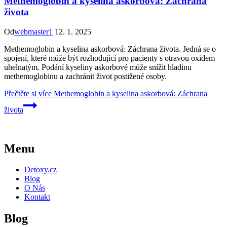
Methemoglobin a kyselina askorbová: Záchrana
života
Od
webmaster1
12. 1. 2025
Methemoglobin a kyselina askorbová: Záchrana života. Jedná se o
spojení, které může být rozhodující pro pacienty s otravou oxidem
uhelnatým. Podání kyseliny askorbové může snížit hladinu
methemoglobinu a zachránit život postižené osoby.
Přečtěte si více
Methemoglobin a kyselina askorbová: Záchrana
života
Menu
Detoxy.cz
Blog
O Nás
Kontakt
Blog