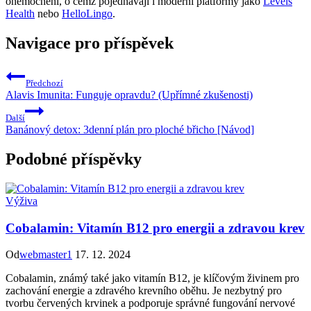
onemocnění, o čemž pojednávají i moderní platformy jako
Levels
Health
nebo
HelloLingo
.
Navigace pro příspěvek
Předchozí
Alavis Imunita: Funguje opravdu? (Upřímné zkušenosti)
Další
Banánový detox: 3denní plán pro ploché břicho [Návod]
Podobné příspěvky
Výživa
Cobalamin: Vitamín B12 pro energii a zdravou krev
Od
webmaster1
17. 12. 2024
Cobalamin, známý také jako vitamín B12, je klíčovým živinem pro
zachování energie a zdravého krevního oběhu. Je nezbytný pro
tvorbu červených krvinek a podporuje správné fungování nervové