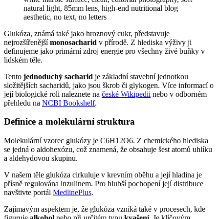
Glukóza, známá také jako hroznový cukr, představuje
nejrozšířenější
monosacharid
v přírodě. Z hlediska výživy ji
definujeme jako primární zdroj energie pro všechny živé buňky v
lidském těle.
Tento
jednoduchý sacharid
je základní stavební jednotkou
složitějších sacharidů, jako jsou škrob či glykogen. Více informací o
její biologické roli naleznete na
české Wikipedii
nebo v odborném
přehledu na
NCBI Bookshelf
.
Definice a molekulární struktura
Molekulární vzorec glukózy je C6H12O6. Z chemického hlediska
se jedná o aldohexózu, což znamená, že obsahuje šest atomů uhlíku
a aldehydovou skupinu.
V našem těle glukóza cirkuluje v krevním oběhu a její hladina je
přísně regulována inzulinem. Pro hlubší pochopení její distribuce
navštivte portál
MedlinePlus
.
Zajímavým aspektem je, že glukóza vzniká také v procesech, kde
figuruje
alkohol
nebo při určitém typu
kvašení
. Je klíčovým