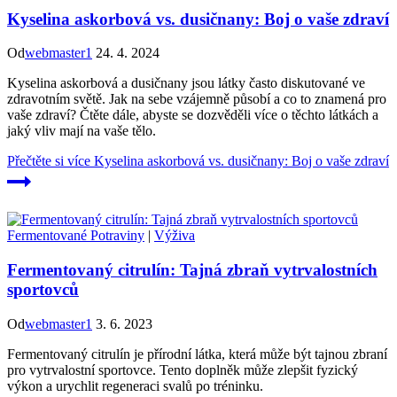
Kyselina askorbová vs. dusičnany: Boj o vaše zdraví
Od
webmaster1
24. 4. 2024
Kyselina askorbová a dusičnany jsou látky často diskutované ve
zdravotním světě. Jak na sebe vzájemně působí a co to znamená pro
vaše zdraví? Čtěte dále, abyste se dozvěděli více o těchto látkách a
jaký vliv mají na vaše tělo.
Přečtěte si více
Kyselina askorbová vs. dusičnany: Boj o vaše zdraví
Fermentované Potraviny
|
Výživa
Fermentovaný citrulín: Tajná zbraň vytrvalostních
sportovců
Od
webmaster1
3. 6. 2023
Fermentovaný citrulín je přírodní látka, která může být tajnou zbraní
pro vytrvalostní sportovce. Tento doplněk může zlepšit fyzický
výkon a urychlit regeneraci svalů po tréninku.