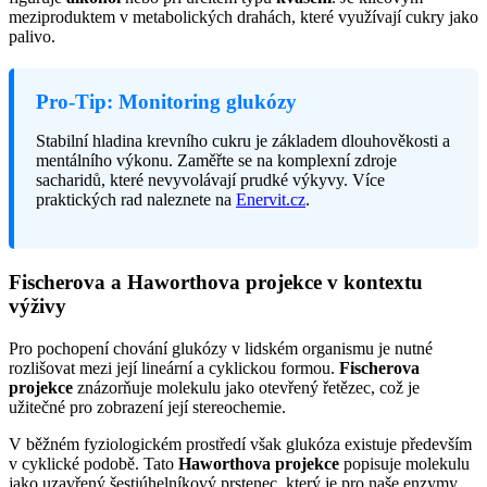
meziproduktem v metabolických drahách, které využívají cukry jako
palivo.
Pro-Tip: Monitoring glukózy
Stabilní hladina krevního cukru je základem dlouhověkosti a
mentálního výkonu. Zaměřte se na komplexní zdroje
sacharidů, které nevyvolávají prudké výkyvy. Více
praktických rad naleznete na
Enervit.cz
.
Fischerova a Haworthova projekce v kontextu
výživy
Pro pochopení chování glukózy v lidském organismu je nutné
rozlišovat mezi její lineární a cyklickou formou.
Fischerova
projekce
znázorňuje molekulu jako otevřený řetězec, což je
užitečné pro zobrazení její stereochemie.
V běžném fyziologickém prostředí však glukóza existuje především
v cyklické podobě. Tato
Haworthova projekce
popisuje molekulu
jako uzavřený šestiúhelníkový prstenec, který je pro naše enzymy