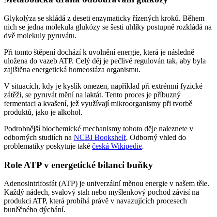
Glykolýza se skládá z deseti enzymaticky řízených kroků. Během
nich se jedna molekula glukózy se šesti uhlíky postupně rozkládá na
dvě molekuly pyruvátu.
Při tomto štěpení dochází k uvolnění energie, která je následně
uložena do vazeb ATP. Celý děj je pečlivě regulován tak, aby byla
zajištěna energetická homeostáza organismu.
V situacích, kdy je kyslík omezen, například při extrémní fyzické
zátěži, se pyruvát mění na laktát. Tento proces je příbuzný
fermentaci a kvašení, jež využívají mikroorganismy při tvorbě
produktů, jako je alkohol.
Podrobnější biochemické mechanismy tohoto děje naleznete v
odborných studiích na
NCBI Bookshelf
. Odborný vhled do
problematiky poskytuje také
česká Wikipedie
.
Role ATP v energetické bilanci buňky
Adenosintrifosfát (ATP) je univerzální měnou energie v našem těle.
Každý nádech, svalový stah nebo myšlenkový pochod závisí na
produkci ATP, která probíhá právě v navazujících procesech
buněčného dýchání.