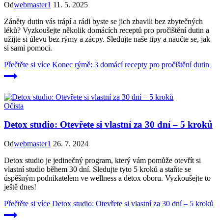
Od
webmaster1
11. 5. 2025
Záněty dutin vás trápí a rádi byste se jich zbavili bez zbytečných
léků? Vyzkoušejte několik domácích receptů pro pročištění dutin a
užijte si úlevu bez rýmy a zácpy. Sledujte naše tipy a naučte se, jak
si sami pomoci.
Přečtěte si více
Konec rýmě: 3 domácí recepty pro pročištění dutin
Očista
Detox studio: Otevřete si vlastní za 30 dní – 5 kroků
Od
webmaster1
26. 7. 2024
Detox studio je jedinečný program, který vám pomůže otevřít si
vlastní studio během 30 dní. Sledujte tyto 5 kroků a staňte se
úspěšným podnikatelem ve wellness a detox oboru. Vyzkoušejte to
ještě dnes!
Přečtěte si více
Detox studio: Otevřete si vlastní za 30 dní – 5 kroků