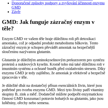
Doporučené způsoby podpory a zvyšování účinnosti enzymu
GMD
Závěr
GMD: Jak funguje zázračný enzym v
těle?
Enzym GMD ve vašem těle hraje důležitou roli při detoxikaci
amoniaku, což je odpadní produkt metabolismu bílkovin. Tento
zázračný enzym je schopen převádět amoniak na bezpečnější
sloučeninu nazývanou glutamin.
Glutamin je důležitým aminokyselinovým prekurzorem pro syntézu
proteinů a nukleových kyselin. Kromě toho má také důležitou roli v
imunitním systému a ochraně buněk před oxidativním stresem. Díky
enzymu GMD je tedy zajištěno, že amoniak je efektivně a bezpečně
zpracován v těle.
Je důležité dbát na dostatečný přísun esenciálních živin, které jsou
potřebné pro tvorbu enzymu GMD. Mezi tyto živiny patří vitaminy
skupiny B, zink a měď. Dodatečně můžete podpořit enzymatickou
činnost GMD konzumací potravin bohatých na glutamin, jako jsou
luštěniny, ořechy nebo semena.