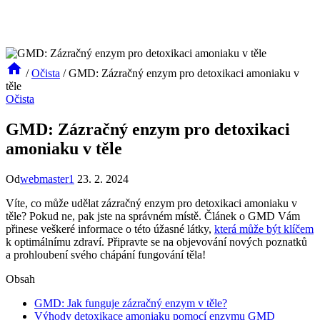
/
Očista
/
GMD: Zázračný enzym pro detoxikaci amoniaku v
těle
Očista
GMD: Zázračný enzym pro detoxikaci
amoniaku v těle
Od
webmaster1
23. 2. 2024
Víte, co může udělat zázračný enzym pro detoxikaci amoniaku v
těle? Pokud ne, pak jste na správném místě. Článek o GMD Vám
přinese veškeré informace o této úžasné látky,
která může být klíčem
k optimálnímu zdraví. Připravte se na objevování nových poznatků
a prohloubení svého chápání fungování těla!
Obsah
GMD: Jak funguje zázračný enzym v těle?
Výhody detoxikace amoniaku pomocí enzymu GMD