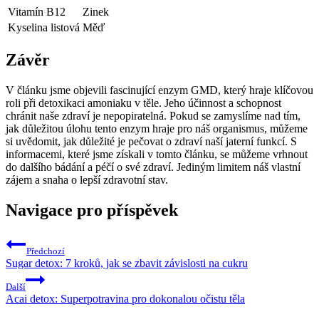
Vitamín B12
Zinek
Kyselina listová
Měď
Závěr
V článku jsme objevili fascinující enzym GMD, který hraje klíčovou
roli při detoxikaci amoniaku v těle. Jeho účinnost a schopnost
chránit naše zdraví je nepopiratelná. Pokud se zamyslíme nad tím,
jak důležitou úlohu tento enzym hraje pro náš organismus, můžeme
si uvědomit, jak důležité je pečovat o zdraví naší jaterní funkcí. S
informacemi, které jsme získali v tomto článku, se můžeme vrhnout
do dalšího bádání a péčí o své zdraví. Jediným limitem náš vlastní
zájem a snaha o lepší zdravotní stav.
Navigace pro příspěvek
Předchozí
Sugar detox: 7 kroků, jak se zbavit závislosti na cukru
Další
Acai detox: Superpotravina pro dokonalou očistu těla