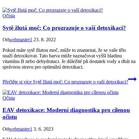
Očista
Sytě žlutá moč: Co prozrazuje o vaší detoxikaci?
Od
webmaster1
23. 8. 2022
Pokud máte sytě žlutou moč, může to znamenat, že se vaše tělo
snaží detoxikovat. Tato barva může naznačovat vyšší hladinu
vitamínu B nebo dehydrataci. Je důležité pít dostatek vody a dbát na
správnou stravu pro optimální detoxikaci.
Přečtěte si více
Sytě žlutá moč: Co prozrazuje o vaší detoxikaci?
Očista
EAV detoxikace: Moderní diagnostika pro cílenou
očistu
Od
webmaster1
3. 6. 2023