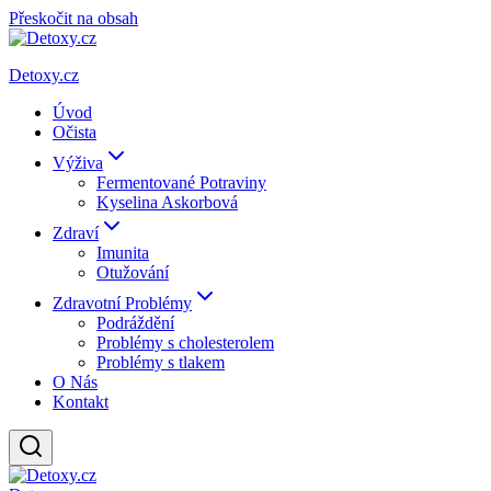
Přeskočit na obsah
Detoxy.cz
Úvod
Očista
Výživa
Fermentované Potraviny
Kyselina Askorbová
Zdraví
Imunita
Otužování
Zdravotní Problémy
Podráždění
Problémy s cholesterolem
Problémy s tlakem
O Nás
Kontakt