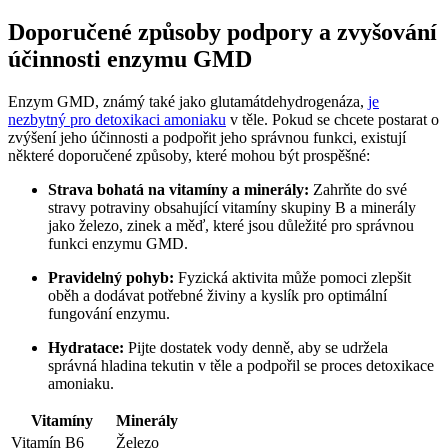
Doporučené způsoby podpory a zvyšování
účinnosti enzymu GMD
Enzym GMD, známý také jako glutamátdehydrogenáza,
je
nezbytný pro detoxikaci amoniaku
v těle. Pokud se chcete postarat o
zvýšení jeho účinnosti a podpořit jeho správnou funkci, existují
některé doporučené způsoby, které mohou být prospěšné:
Strava bohatá na vitamíny a minerály:
Zahrňte do své
stravy potraviny obsahující vitamíny skupiny B a minerály
jako železo, zinek a měď, které jsou důležité pro správnou
funkci enzymu GMD.
Pravidelný pohyb:
Fyzická aktivita může pomoci zlepšit
oběh a dodávat potřebné živiny a kyslík pro optimální
fungování enzymu.
Hydratace:
Pijte dostatek vody denně, aby se udržela
správná hladina tekutin v těle a podpořil se proces detoxikace
amoniaku.
Vitamíny
Minerály
Vitamín B6
Železo