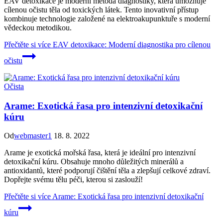
EAV detoxikace je moderní metoda diagnostiky, která umožňuje
cílenou očistu těla od toxických látek. Tento inovativní přístup
kombinuje technologie založené na elektroakupunktuře s moderní
vědeckou metodikou.
Přečtěte si více
EAV detoxikace: Moderní diagnostika pro cílenou
očistu
Očista
Arame: Exotická řasa pro intenzivní detoxikační
kúru
Od
webmaster1
18. 8. 2022
Arame je exotická mořská řasa, která je ideální pro intenzivní
detoxikační kúru. Obsahuje mnoho důležitých minerálů a
antioxidantů, které podporují čištění těla a zlepšují celkové zdraví.
Dopřejte svému tělu péči, kterou si zaslouží!
Přečtěte si více
Arame: Exotická řasa pro intenzivní detoxikační
kúru