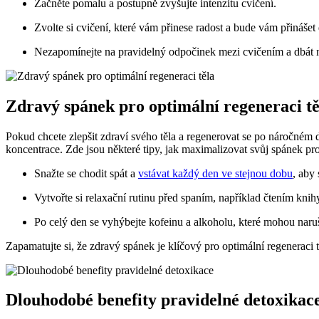
Začněte pomalu a postupně zvyšujte intenzitu cvičení.
Zvolte si cvičení, které vám přinese radost a bude vám přináše
Nezapomínejte na pravidelný odpočinek mezi cvičením a dbát n
Zdravý spánek pro optimální regeneraci tě
Pokud chcete zlepšit zdraví svého těla a regenerovat se po náročném d
koncentrace. Zde jsou některé tipy, jak maximalizovat svůj spánek pro
Snažte se chodit spát a
vstávat každý den ve stejnou dobu
, aby
Vytvořte si relaxační rutinu před spaním, například čtením knihy
Po celý den se vyhýbejte kofeinu a alkoholu, které mohou naruši
Zapamatujte si, že zdravý spánek je klíčový pro optimální regeneraci 
Dlouhodobé benefity pravidelné detoxikac