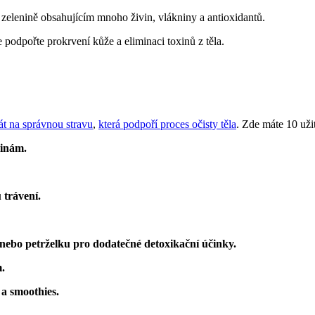
zelenině obsahujícím mnoho živin, vlákniny a antioxidantů.
odpořte prokrvení kůže a eliminaci toxinů z těla.
bát na správnou stravu
,
která podpoří proces očisty těla
. Zde máte 10 uži
vinám.
 trávení.
 nebo petrželku pro dodatečné detoxikační účinky.
.
a smoothies.