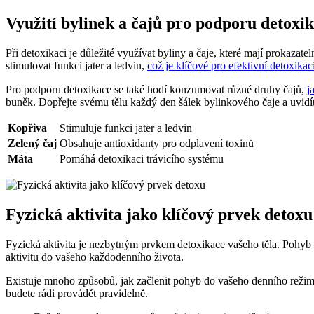
Využití bylinek a čajů pro podporu detoxi
Při detoxikaci je důležité využívat byliny a čaje, které mají prokazat
stimulovat funkci jater a ledvin,
což je klíčové pro efektivní detoxikaci
Pro podporu detoxikace se také hodí konzumovat různé druhy čajů,
j
buněk. Dopřejte svému tělu každý den šálek bylinkového čaje a uvidít
Kopřiva
Stimuluje funkci jater a ledvin
Zelený čaj
Obsahuje antioxidanty pro odplavení toxinů
Máta
Pomáhá detoxikaci trávicího systému
Fyzická aktivita jako klíčový prvek detoxu
Fyzická aktivita je nezbytným prvkem detoxikace vašeho těla. Pohyb a
aktivitu do vašeho každodenního života.
Existuje mnoho způsobů, jak začlenit pohyb do vašeho denního režimu. 
budete rádi provádět pravidelně.