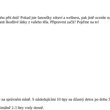
bu pěti dnů! Pokud jste fanoušky zdraví a wellness, pak jistě oceníte n
nit škodlivé látky z vašeho těla. Připraveni začít? Pojďme na to!
ste na správném místě. S následujícími 10 tipy na úžasný detox po dobu
nimálně 2-3 litry vody denně.