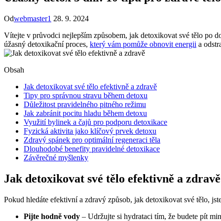
Od
webmaster1
28. 9. 2024
Vítejte v průvodci nejlepším způsobem, jak detoxikovat své tělo po do
úžasný detoxikační proces,
který vám pomůže obnovit energii
a odstra
Obsah
Jak detoxikovat své tělo efektivně a zdravě
Tipy pro správnou stravu během detoxu
Důležitost pravidelného pitného režimu
Jak zabránit pocitu hladu během detoxu
Využití bylinek a čajů pro podporu detoxikace
Fyzická aktivita jako klíčový prvek detoxu
Zdravý spánek pro optimální regeneraci těla
Dlouhodobé benefity pravidelné detoxikace
Závěrečné myšlenky
Jak detoxikovat své tělo efektivně a zdravě
Pokud hledáte efektivní a zdravý způsob, jak detoxikovat své tělo, j
Pijte hodně vody
– Udržujte si hydrataci tím, že budete pít mi