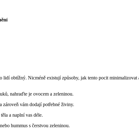
nění
ho lidí obtížný. Nicméně existují způsoby, jak tento pocit minimalizov
tuků, nahraďte je ovocem a zeleninou.
 a zároveň vám dodají potřebné živiny.
těla a naplní vas déle.
ka nebo hummus s čerstvou zeleninou.