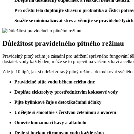
Dbejte na dostatečný odpočinek a relaxaci během detoxu.
Pro očistu těla doplňujte stravu o probiotika a čistící potra
Snažte se minimalizovat stres a věnujte se pravidelné fyzick
Důležitost pravidelného pitného režimu
Pravidelný pitný režim je zásadní pro udržení správného fungování těl
dostatek vody každý den, může se to projevit na vašem zdraví a celk
Zde je 10 tipů, jak si udržet zdravý pitný režim a detoxikovat své tělo
Pravidelně pijte vodu během celého dne
Doplňte elektrolyty prostřednictvím kokosové vody
Pijte bylinkové čaje s detoxikačními účinky
Udělejte si smoothie s čerstvou zeleninou a ovocem
Omezte konzumaci kávy a alkoholu
Dejte si horkou citronovou vodu každé ráno