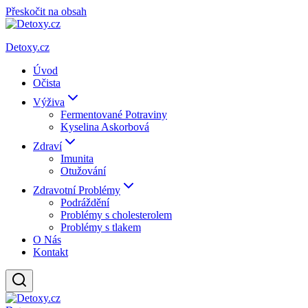
Přeskočit na obsah
Detoxy.cz
Úvod
Očista
Výživa
Fermentované Potraviny
Kyselina Askorbová
Zdraví
Imunita
Otužování
Zdravotní Problémy
Podráždění
Problémy s cholesterolem
Problémy s tlakem
O Nás
Kontakt