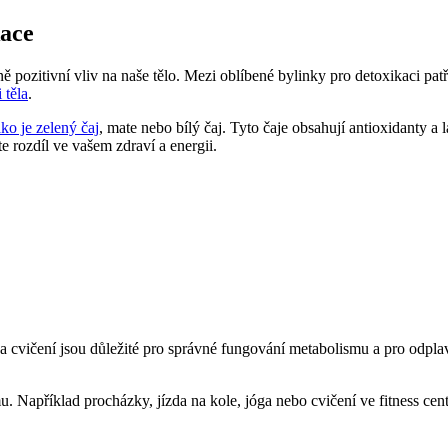
kace
elně pozitivní vliv na naše tělo. Mezi oblíbené bylinky pro detoxikaci p
 těla
.
ako je zelený čaj
, mate nebo bílý čaj. Tyto čaje obsahují antioxidanty a 
e rozdíl ve vašem zdraví a energii.
 cvičení jsou důležité pro správné fungování metabolismu a pro odplav
Například procházky, jízda na kole, jóga nebo cvičení ve fitness centru.