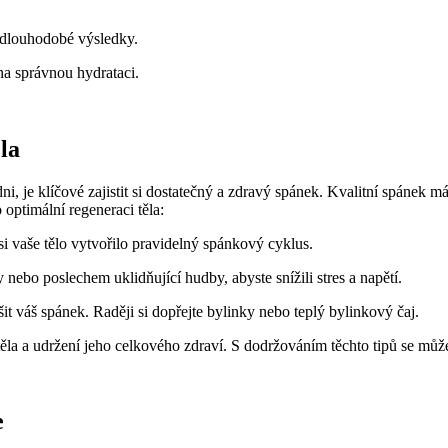
t dlouhodobé výsledky.
a správnou hydrataci.
la
ni, je klíčové zajistit si dostatečný a zdravý spánek. Kvalitní spánek
 optimální regeneraci těla:
 si vaše tělo vytvořilo pravidelný spánkový cyklus.
 nebo poslechem uklidňující hudby, abyste snížili stres a napětí.
t váš spánek. Raději si dopřejte bylinky nebo teplý bylinkový čaj.
těla a udržení jeho celkového zdraví. S dodržováním těchto tipů se můžet
e