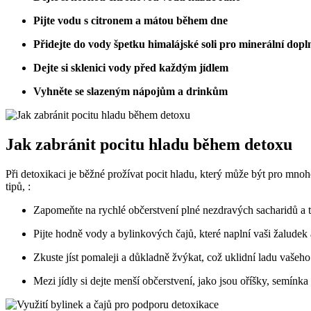
Pijte vodu s citronem a mátou během dne
Přidejte do vody špetku himalájské soli pro minerální dopl
Dejte si sklenici vody před každým jídlem
Vyhněte se slazeným nápojům a drinkům
Jak zabránit pocitu hladu během detoxu
Při detoxikaci je běžné prožívat pocit hladu, který může být pro mno
tipů, :
Zapomeňte na rychlé občerstvení plné nezdravých sacharidů a 
Pijte hodně vody a bylinkových čajů, které naplní vaši žaludek
Zkuste jíst pomaleji a důkladně žvýkat, což uklidní ladu vašeho 
Mezi jídly si dejte menší občerstvení, jako jsou oříšky, semín