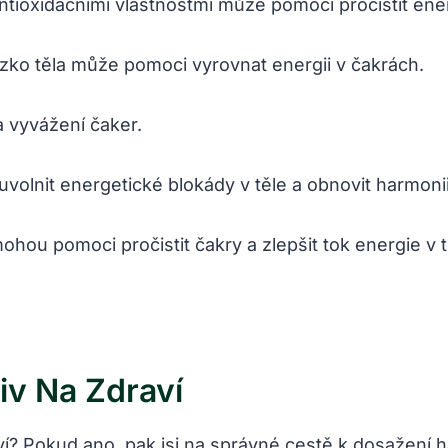
ntioxidačními vlastnostmi ‌může‌ pomoci pročistit ene
zko těla může pomoci vyrovnat energii v ‌čakrách.
 a vyvážení čaker.
nit energetické ⁢blokády v těle⁣ a obnovit harmonii 
hou pomoci pročistit ​čakry a‍ zlepšit tok energie v t
iv Na Zdraví
zdraví? Pokud ano,⁣ pak jsi na správné cestě k dosažení