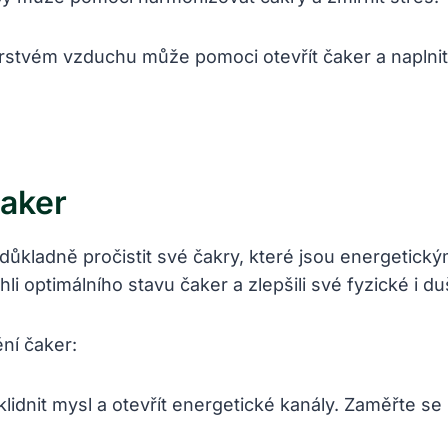
stvém vzduchu může pomoci otevřít čaker a ​naplnit du
Čaker
té důkladně pročistit své čakry,⁢ které jsou⁣ energetic
 optimálního stavu čaker ‍a zlepšili své fyzické i du
í ‌čaker:
nit mysl a otevřít energetické kanály. Zaměřte se na 