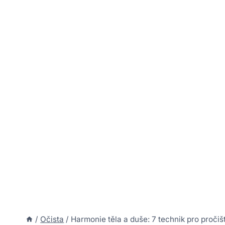
/
Očista
/
Harmonie těla a duše: 7 technik pro pročiš