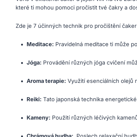
které ti mohou pomoci ​pročistit tvé čakry a d
Zde ⁤je 7 účinných‍ technik pro pročištění čaker
Meditace:
Pravidelná meditace ti může pomo
Jóga:
Provádění různých jóga cvičení⁤ můž
Aroma terapie:
Využití esenciálních‌ olejů‌
Reiki:
Tato japonská technika energetickéh
Kameny:
Použití různých léčivých kamenů 
Chrámová hudba:
⁣ Poslech relaxační hud