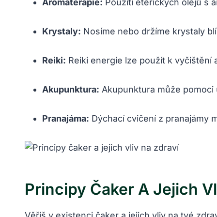
Aromaterapie:
Použití éterických olejů s a
Krystaly:
Nosíme nebo držíme krystaly blí
Reiki:
Reiki energie ⁣lze použít‌ k vyčištění
Akupunktura:
Akupunktura může pomoci uvol
Pranajáma:
⁢Dýchací cvičení z pranajámy mo
Principy Čaker A Jejich Vl
Věříš⁤ v existenci čaker a ⁣jejich vliv na tvé⁣ 