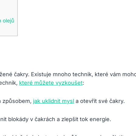
 olejů
ážené čakry. Existuje mnoho technik,‌ které vám mohou
technik,
které můžete vyzkoušet
:
m způsobem, ⁣
jak uklidnit mysl
a otevřít ⁢své čakry.
it blokády v čakrách a zlepšit tok energie.