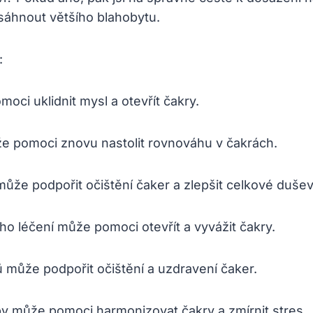
osáhnout většího blahobytu.
:
ci uklidnit mysl‌ a otevřít čakry.
e pomoci znovu nastolit rovnováhu v‍ čakrách.
 může podpořit očištění čaker a zlepšit celkové⁢ dušev
o léčení může pomoci otevřít ⁤a vyvážit čakry.
může‌ podpořit očištění a uzdravení čaker.
by může pomoci harmonizovat čakry a zmírnit stres.