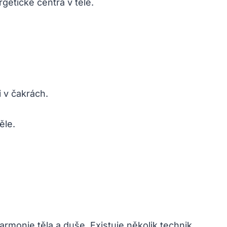
rgetické centra v těle.
‍v čakrách.
ěle.
 harmonie těla a duše. Existuje několik technik,