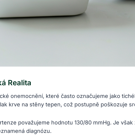
á Realita
nické onemocnění, které často označujeme jako tiché
lak krve na stěny tepen, což postupně poškozuje srd
pertenze považujeme hodnotu 130/80 mmHg. Je však 
neznamená diagnózu.