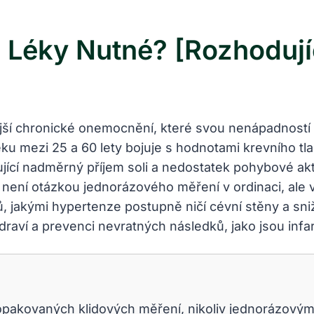
 Léky Nutné? [Rozhodují
jší chronické onemocnění, které svou nenápadností 
ěku mezi 25 a 60 lety bojuje s hodnotami krevního tl
nující nadměrný příjem soli a nedostatek pohybové akti
a není otázkou jednorázového měření v ordinaci, ale
kými hypertenze postupně ničí cévní stěny a snižuj
zdraví a prevenci nevratných následků, jako jsou in
 opakovaných klidových měření, nikoliv jednorázo