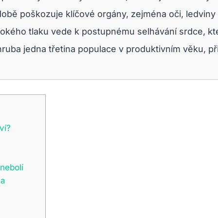
bě poškozuje klíčové orgány, zejména oči, ledviny 
ysokého tlaku vede k postupnému selhávání srdce, kt
uba jedna třetina populace v produktivním věku, při
ví?
nebolí
ta