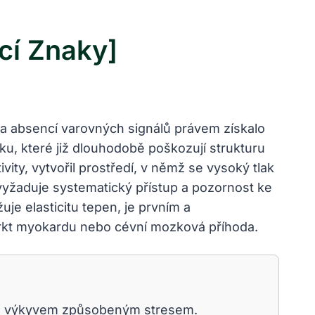
cí Znaky]
a absencí varovných signálů právem získalo
aku, které již dlouhodobě poškozují strukturu
vity, vytvořil prostředí, v němž se vysoký tlak
 vyžaduje systematický přístup a pozornost ke
e elasticitu tepen, je prvním a
farkt myokardu nebo cévní mozková příhoda.
vým výkyvem způsobeným stresem.