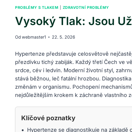
PROBLÉMY S TLAKEM
|
ZDRAVOTNÍ PROBLÉMY
Vysoký Tlak: Jsou Už
Od
webmaster1
22. 5. 2026
Hypertenze představuje celosvětově nejčastě
přezdívku tichý zabiják. Každý třetí Čech ve v
srdce, cév i ledvin. Moderní životní styl, zahr
stává běžnou, leč fatální hrozbou. Diagnostik
změnám v organismu. Pochopení mechanismů, ja
nejdůležitějším krokem k záchraně vlastního 
Klíčové poznatky
Hypertenze se diagnostikuje na základě