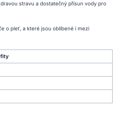
ravou stravu⁣ a dostatečný přísun vody pro‌
e o pleť, a které ⁤jsou ‌oblíbené i mezi
fity