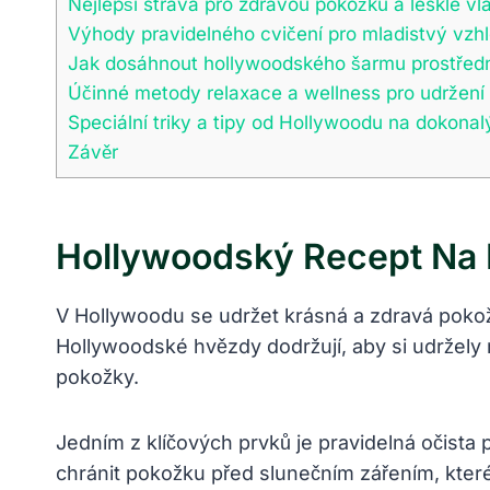
Nejlepší ⁣strava pro zdravou pokožku a​ lesklé vl
Výhody pravidelného cvičení pro ⁤mladistvý ⁣vzhle
Jak dosáhnout ⁢hollywoodského šarmu prostřed
Účinné metody relaxace ‌a wellness​ pro ⁤udržení
Speciální ‌triky a tipy od Hollywoodu ‍na ⁢dokonal
Závěr
Hollywoodský Recept Na‌ K
V Hollywoodu se udržet krásná a zdravá pokožka
Hollywoodské hvězdy dodržují, aby si⁤ udržely m
pokožky.
Jedním z klíčových prvků je pravidelná⁣ očista 
chránit pokožku před slunečním​ zářením, které