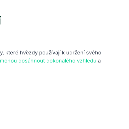
í
py, které⁤ hvězdy používají k udržení svého
omohou dosáhnout dokonalého vzhledu
a‍