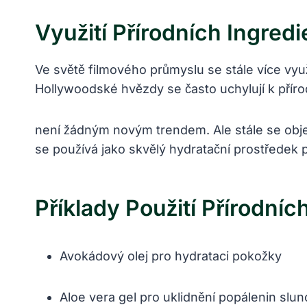
Využití Přírodních Ingred
Ve světě filmového ⁣průmyslu se stále ⁢více využí
Hollywoodské⁣ hvězdy⁤ se často uchylují ‍k přírod
není‍ žádným ⁤novým ‍trendem. Ale stále se obje
se⁢ používá jako skvělý hydratační prostředek p
Příklady⁢ Použití Přírodn
Avokádový ⁤olej ‌pro hydrataci pokožky
Aloe ⁢vera gel pro uklidnění popálenin slun