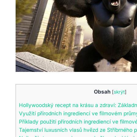
Obsah
[
skrýt
]
Hollywoodský recept na‌ krásu a zdraví: Základní
Využití přírodních ingrediencí ve filmovém⁤ prům
Příklady⁢ použití přírodních ingrediencí ve filmo
Tajemství⁣ luxusních vlasů hvězd‍ ze Stříbrného 