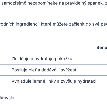
A samozřejmě nezapomínejte na pravidelný spánek, zd
odních​ ingrediencí, které ‌můžete začlenit do​ své ‍péč
Bene
Zklidňuje a hydratuje pokožku
Posiluje pleť a dodává⁣ jí svěžest
Vyhlaďuje jemné linky‌ a zvyšuje hydrataci