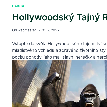
OČISTA
Hollywoodský Tajný R
Od
webmaster1
31. 7. 2022
Vstupte⁤ do​ světa​ Hollywoodského tajemství krá
mladistvého vzhledu a⁢ zdravého životního stylu
pocitu pohody, jako mají slavní herečky a herc