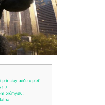
 principy péče o ⁣pleť
yslu
vém průmyslu:
plátna