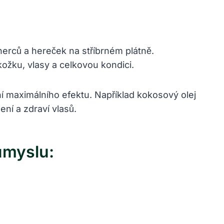
 ​herců a hereček na stříbrném⁣ plátně.
pokožku, vlasy a celkovou kondici.
í maximálního efektu. ⁤Například kokosový olej​
ení a zdraví vlasů.
růmyslu: