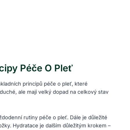
ipy Péče O ⁣pleť
kladních principů péče o pleť, které
duché, ale‍ mají velký⁣ dopad na celkový stav
dodenní rutiny péče o ‍pleť. Dále je důležité
ky. Hydratace⁢ je ‍dalším důležitým​ krokem –