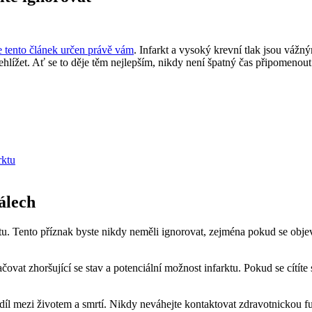
e tento článek určen právě vám
. Infarkt a vysoký krevní tlak jsou váž
hlížet. Ať se to děje těm nejlepším, nikdy není špatný čas připomenout 
rktu
álech
ktu. Tento příznak byste nikdy neměli ignorovat, zejména pokud se obj
vat zhoršující se stav a potenciální možnost infarktu. Pokud se cítíte s
íl mezi životem a smrtí. Nikdy neváhejte kontaktovat zdravotnickou fu