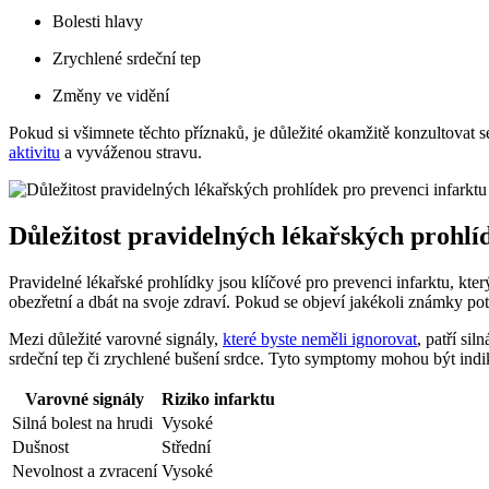
Bolesti hlavy
Zrychlené srdeční tep
Změny ve vidění
Pokud si všimnete těchto příznaků, je důležité okamžitě konzultovat 
aktivitu
a vyváženou stravu.
Důležitost pravidelných lékařských prohlí
Pravidelné lékařské prohlídky jsou klíčové pro prevenci infarktu, kt
obezřetní a dbát na svoje zdraví. Pokud se objeví jakékoli známky pot
Mezi důležité varovné signály,
které byste neměli ignorovat
, patří si
srdeční tep či zrychlené bušení srdce. Tyto symptomy mohou být indi
Varovné signály
Riziko infarktu
Silná bolest na hrudi
Vysoké
Dušnost
Střední
Nevolnost a zvracení
Vysoké