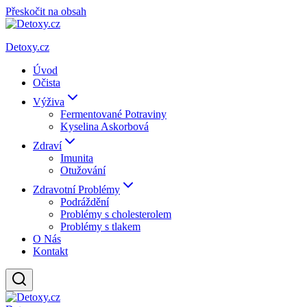
Přeskočit na obsah
Detoxy.cz
Úvod
Očista
Výživa
Fermentované Potraviny
Kyselina Askorbová
Zdraví
Imunita
Otužování
Zdravotní Problémy
Podráždění
Problémy s cholesterolem
Problémy s tlakem
O Nás
Kontakt