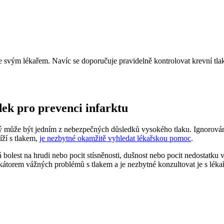
se svým lékařem. Navíc se doporučuje pravidelně kontrolovat krevní tlak
dek pro prevenci infarktu
erý může být jedním z nebezpečných důsledků vysokého tlaku. Ignorování
íží s tlakem,
je nezbytné okamžitě vyhledat lékařskou pomoc
.
lná bolest na hrudi nebo pocit stísněnosti, dušnost nebo pocit nedostatk
kátorem vážných problémů s tlakem a je nezbytné konzultovat je s léka