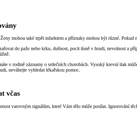
ovány
í. Ženy mohou také trpět infarktem a příznaky mohou být různé. Pokud m
yzařovat do paže nebo krku, dušnost, pocit tísně v hrudi, nevolnost a p
ážně.
d máte v rodině záznamy o srdečních chorobách. Vysoký krevní tlak může
hrudi, neváhejte vyhledat lékařskou pomoc.
at včas
rnost varovným signálům, které Vám tělo může posílat. Ignorování těch