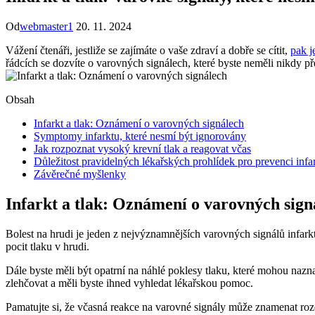
Od
webmaster1
20. 11. 2024
Vážení čtenáři, jestliže se zajímáte o vaše zdraví a dobře se cítit,
pak j
řádcích se dozvíte o varovných signálech, které byste neměli nikdy pře
Obsah
Infarkt a tlak: Oznámení o varovných signálech
Symptomy infarktu, které nesmí být ignorovány
Jak rozpoznat vysoký krevní tlak a reagovat včas
Důležitost pravidelných lékařských prohlídek pro prevenci infa
Závěrečné myšlenky
Infarkt a tlak: Oznámení o varovných sign
Bolest na hrudi je jeden z nejvýznamnějších varovných signálů infar
pocit tlaku v hrudi.
Dále byste měli být opatrní na náhlé poklesy tlaku, které mohou naznačo
zlehčovat a měli byste ihned vyhledat lékařskou pomoc.
Pamatujte si, že včasná reakce na varovné signály může znamenat rozd