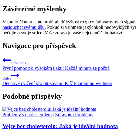
Závěrečné myšlenky
V tomto článku jsme probírali důležitost rozpoznání varovných signálů
naslouchat svému tělu
. Pokud si všimnete jakýchkoli neobvyklých sym
pečujte o svoje srdce. Vaše zdraví je vaše nejcennější bohatství.
Navigace pro příspěvek
Předchozí
První pomoc při vysokém tlaku: Každá minuta se počítá
Další
Dechové cvičení pro otužování: Klíč k zimnímu wellness
Podobné příspěvky
Problémy s cholesterolem
|
Zdravotní Problémy
Vejce bez cholesterolu: Jaká je ideální hodnota