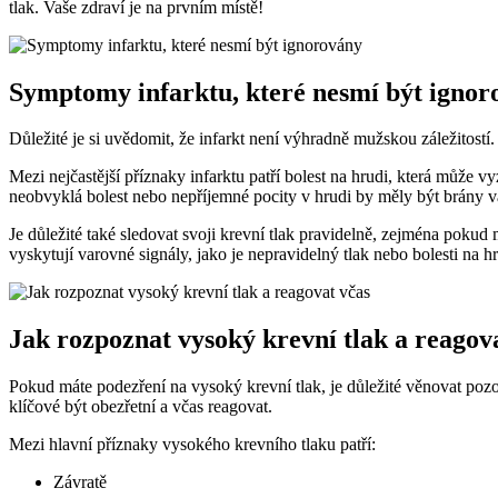
tlak. Vaše zdraví je na prvním místě!
Symptomy infarktu, které nesmí být ignor
Důležité je si uvědomit, že infarkt není výhradně mužskou záležitost
Mezi nejčastější příznaky infarktu patří bolest na hrudi, která může v
neobvyklá bolest nebo nepříjemné pocity v hrudi by měly být brány v
Je důležité také sledovat svoji krevní tlak pravidelně, zejména poku
vyskytují varovné signály, jako je nepravidelný tlak nebo bolesti na 
Jak rozpoznat vysoký krevní tlak a reagov
Pokud máte podezření na vysoký krevní tlak, je důležité věnovat pozo
klíčové být obezřetní a včas reagovat.
Mezi hlavní příznaky vysokého krevního tlaku patří:
Závratě