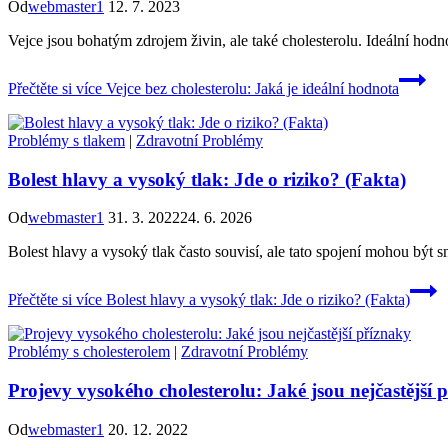
Od
webmaster1
12. 7. 2023
Vejce jsou bohatým zdrojem živin, ale také cholesterolu. Ideální hodn
Přečtěte si více
Vejce bez cholesterolu: Jaká je ideální hodnota
Problémy s tlakem
|
Zdravotní Problémy
Bolest hlavy a vysoký tlak: Jde o riziko? (Fakta)
Od
webmaster1
31. 3. 2022
24. 6. 2026
Bolest hlavy a vysoký tlak často souvisí, ale tato spojení mohou být s
Přečtěte si více
Bolest hlavy a vysoký tlak: Jde o riziko? (Fakta)
Problémy s cholesterolem
|
Zdravotní Problémy
Projevy vysokého cholesterolu: Jaké jsou nejčastější 
Od
webmaster1
20. 12. 2022