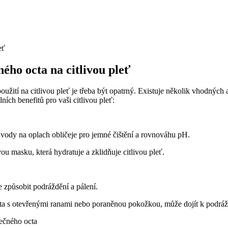
ého octa na citlivou pleť
užití na citlivou pleť je třeba být opatrný. Existuje několik vhodných
ích benefitů pro vaši citlivou pleť:
vody na oplach obličeje pro jemné čištění a rovnováhu pH.
u masku, která hydratuje a zklidňuje citlivou pleť.
 způsobit podráždění a pálení.
octa s otevřenými ranami nebo poraněnou pokožkou, může dojít k podráž