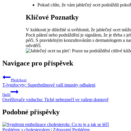
Pokud cítíte, že vám jablečný ocet podráždil poko
Klíčové Poznatky
V krátkosti je důležité si uvědomit, že jablečný ocet můž
Pocit pálení nebo podráždění je signálem, že je třeba s 
péči. S pravidelným konzultováním s dermatologem a nas
odvděčí.
Navigace pro příspěvek
Předchozí
T-lymfocyty: Superhrdinové vaší imunity odhaleni
Další
Osvěžovače vzduchu: Tiché nebezpečí ve vašem domově
Podobné příspěvky
Problémy s cholesterolem
|
Zdravotní Problémy