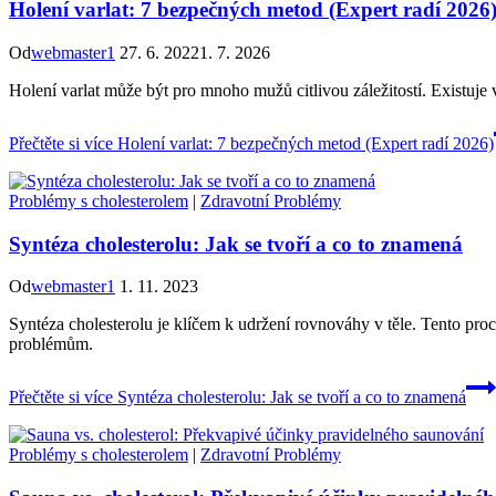
Holení varlat: 7 bezpečných metod (Expert radí 2026
Od
webmaster1
27. 6. 2022
1. 7. 2026
Holení varlat může být pro mnoho mužů citlivou záležitostí. Existuje v
Přečtěte si více
Holení varlat: 7 bezpečných metod (Expert radí 2026)
Problémy s cholesterolem
|
Zdravotní Problémy
Syntéza cholesterolu: Jak se tvoří a co to znamená
Od
webmaster1
1. 11. 2023
Syntéza cholesterolu je klíčem k udržení rovnováhy v těle. Tento p
problémům.
Přečtěte si více
Syntéza cholesterolu: Jak se tvoří a co to znamená
Problémy s cholesterolem
|
Zdravotní Problémy