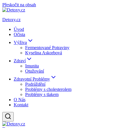
Přeskočit na obsah
Detoxy.cz
Úvod
Očista
Výživa
Fermentované Potraviny
Kyselina Askorbová
Zdraví
Imunita
Otužování
Zdravotní Problémy
Podráždění
Problémy s cholesterolem
Problémy s tlakem
O Nás
Kontakt