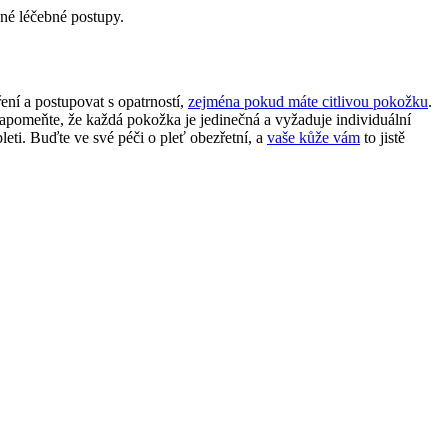
žné léčebné postupy.
ření a postupovat s opatrností,
zejména
pokud máte citlivou pokožku
.
ezapomeňte, že každá pokožka je jedinečná a vyžaduje individuální
ti. Buďte ve své péči o pleť obezřetní, a
vaše kůže vám
to jistě