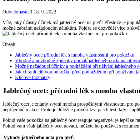
Od
webmaster1
18. 9. 2022
Víte, jaký úžasný účinek má jablečný ocet na pleť? Přestože je populár
možné zabránit nežádoucím účinkům. Pojďte se dozvědět více o skvěl
Obsah
Jablečný ocet: přírodní lék s mnoha vlastnostmi pro pokožku
Vhodné a nevhodné způsoby použití jablečného octa na citlivo
Možné nežádoucí účinky a podráždění při užívání jablečného o
Jak chránit citlivou pokožku před podrážděním při používání j
Klíčové Poznatky
Jablečný ocet: přírodní lék s mnoha vlast
Jablečný ocet je známý svými mnoha prospěšnými vlastnostmi pro p
nepříjemné reakce. Proto je důležité provést tzv. patch test, kdy si a
Pokud vaše pokožka na jablečný ocet reaguje negativně, je lepší se mu
Pokud vám však jablečný ocet nevadí, můžete ho používat s rozumem
Výhody jablečného octa pro pleť: