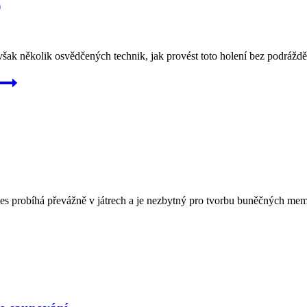
)
šak několik osvědčených technik, jak provést toto holení bez podráždění
roces probíhá převážně v játrech a je nezbytný pro tvorbu buněčných 