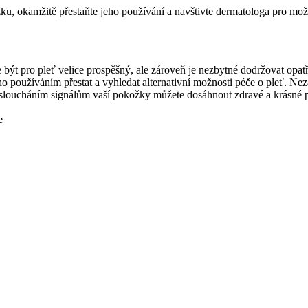
žku, okamžitě přestaňte jeho používání a navštivte dermatologa pro mo
e být pro pleť velice prospěšný, ale zároveň je nezbytné dodržovat opat
jeho používáním přestat a vyhledat alternativní možnosti péče o pleť. N
loucháním signálům vaší pokožky můžete dosáhnout zdravé a krásné ple