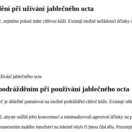
ní při užívání jablečného octa
ný, zejména pokud máte citlivou kůži. Existují možné nežádoucí účinky 
 podrážděním při používání jablečného octa
leť je důležité pamatovat na možné podráždění citlivé kůže. Existuje ně
, abyste snížili jeho koncentraci a minimalizovali agresivní účinky na
t nanesením malého množství na loketní ohyb či jinou část těla. Pozoru