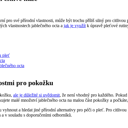
ní pro své přírodní vlastnosti, může být trochu příliš silný pro citliv
ých vlastnostech jablečného octa a
jak je využít
k úpravě pleťové rutin
u pleť
cta
ablečného octa
nostmi pro pokožku
okožku,
ale je důležité si uvědomit
, že není vhodný pro každého. Pokud 
plikujete malé množství jablečného octa na malou část pokožky a počkáte
 vyhnout a hledat jiné přírodní alternativy pro péči o pleť. Pro citliv
 a v souladu s doporučeními odborníků.