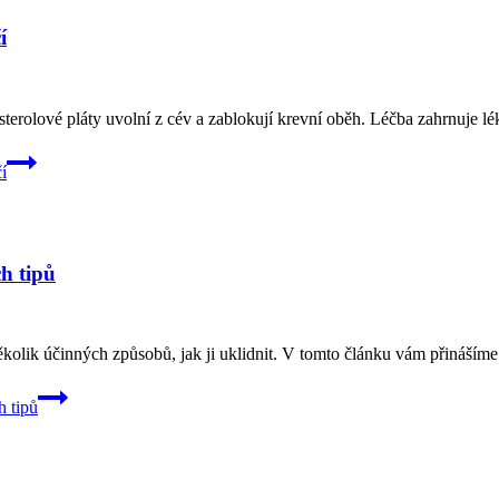
í
terolové pláty uvolní z cév a zablokují krevní oběh. Léčba zahrnuje lé
í
h tipů
lik účinných způsobů, jak ji uklidnit. V tomto článku vám přinášíme 5
 tipů