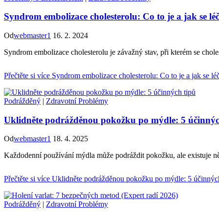
Syndrom embolizace cholesterolu: Co to je a jak se léč
Od
webmaster1
16. 2. 2024
Syndrom embolizace cholesterolu je závažný stav, při kterém se choles
Přečtěte si více
Syndrom embolizace cholesterolu: Co to je a jak se léč
Podrážděný
|
Zdravotní Problémy
Uklidněte podrážděnou pokožku po mýdle: 5 účinnýc
Od
webmaster1
18. 4. 2025
Každodenní používání mýdla může podráždit pokožku, ale existuje něko
Přečtěte si více
Uklidněte podrážděnou pokožku po mýdle: 5 účinných
Podrážděný
|
Zdravotní Problémy