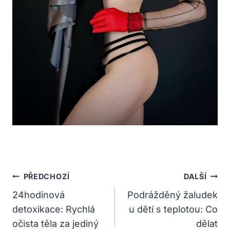
Navigace
PŘEDCHOZÍ
DALŠÍ
Pro
24hodinová
Podrážděný žaludek
detoxikace: Rychlá
u dětí s teplotou: Co
Příspěvek
očista těla za jediný
dělat