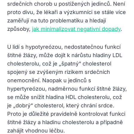
srdečních chorob u postižených jedinců. Není
proto divu, že lékaři a výzkumníci se stále více
zaměřují na tuto problematiku a hledají
způsoby,
jak minimalizovat negativní dopady
.
U lidí s hypotyreózou, nedostatečnou funkcí
štítné žlázy, může dojít k nárůstu hladiny LDL
cholesterolu, což je „špatný“ cholesterol
spojený se zvýšeným rizikem srdečních
onemocnění. Naopak u jedinců s
hypertyreózou, nadměrnou funkcí štítné žlázy,
se může snížit hladina HDL cholesterolu, což
je „dobrý“ cholesterol, který chrání srdce.
Proto je důležité pravidelně kontrolovat funkci
štítné žlázy a hladinu cholesterolu a případně
zahájit vhodnou léčbu.