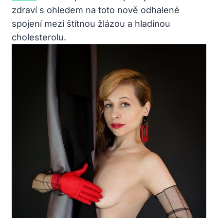
zdraví s ohledem na toto nově odhalené
spojení mezi štítnou žlázou a hladinou
cholesterolu.