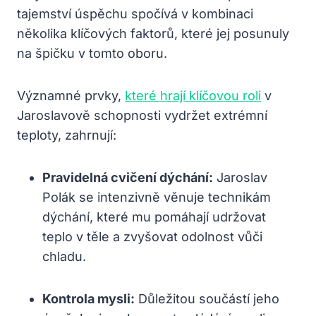
tajemství úspěchu ⁤spočívá v kombinaci‌
několika klíčových faktorů,⁣ které jej posunuly⁤
na špičku v ⁣tomto⁣ oboru.
Významné prvky,
které hrají klíčovou roli
⁤ v
Jaroslavově schopnosti ⁢vydržet extrémní
teploty, zahrnují:
Pravidelná cvičení dýchání:
‍Jaroslav
Polák se intenzivně věnuje technikám
⁢dýchání, které mu ‍pomáhají ⁢udržovat
⁢teplo v ‍těle a zvyšovat ‌odolnost vůči
chladu.
Kontrola mysli:
Důležitou součástí jeho