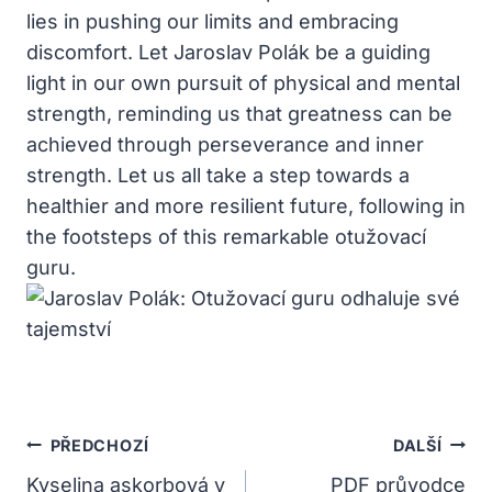
lies in⁤ pushing our ⁤limits⁢ and embracing
discomfort. Let Jaroslav Polák be a⁣ guiding
light in our own pursuit of physical and mental
strength, reminding us that greatness can be
⁣achieved‍ through perseverance​ and⁤ inner
strength.​ Let us all‍ take a step towards a⁢
healthier​ and more⁤ resilient ‌future, following in
the footsteps of this remarkable otužovací
‌guru.
Navigace
PŘEDCHOZÍ
DALŠÍ
Pro
Kyselina askorbová v
PDF průvodce