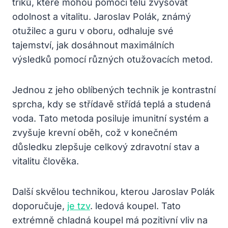
triků, které ​mohou pomoci tělu zvyšovat
odolnost a vitalitu. Jaroslav Polák, ⁢známý
otužilec a guru v oboru, odhaluje své ​
tajemství, jak dosáhnout maximálních
výsledků pomocí⁢ různých otužovacích metod.
Jednou​ z jeho⁣ oblíbených technik ‌je kontrastní
sprcha, kdy se střídavě střídá teplá ‍a studená
⁢voda. ⁢Tato metoda posiluje imunitní ‍systém a
zvyšuje krevní​ oběh, což v konečném
důsledku zlepšuje​ celkový zdravotní stav ‍a
vitalitu člověka.
Další skvělou ‌technikou, kterou Jaroslav Polák
doporučuje,
je tzv
. ledová ‌koupel. Tato
extrémně chladná koupel má pozitivní vliv ‍na