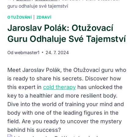
guru odhaluje své tajemství
OTUŽOVÁNÍ
|
ZDRAVÍ
Jaroslav Polák: Otužovací
Guru Odhaluje Své Tajemství
Od
webmaster1
24. 7. 2024
Meet Jaroslav Polák, the Otužovací guru who
is ready⁤ to share his secrets. Discover⁢ how
this expert‍ in
cold therapy
has ⁤unlocked the
key to a ⁢healthier and more⁣ resilient‌ body.
Dive into the world of training your‌ mind and⁤
body⁢ with ⁣one​ of the leading figures in the
field. ⁤Are you ⁢ready ⁣to uncover the mystery
behind his success?