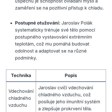
úspěchu je schopnost ovládání mysli ​a
zaměření⁢ se na ⁤pozitivní⁤ přístup k chladu.
Postupné otužování:
Jaroslav⁣ Polák
systematicky ‍trénuje své tělo pomocí
postupného ‌vystavování extrémním
teplotám, což mu pomáhá budovat
odolnost ‌a adaptovat⁢ se ⁣na ‍různé
podmínky.
Technika
Popis
Jaroslav⁤ cvičí⁢ vdechování
Vdechování
chladného vzduchu, což
chladného
posiluje jeho ​imunitní systém
vzduchu
a zlepšuje prokrvení ⁢těla.