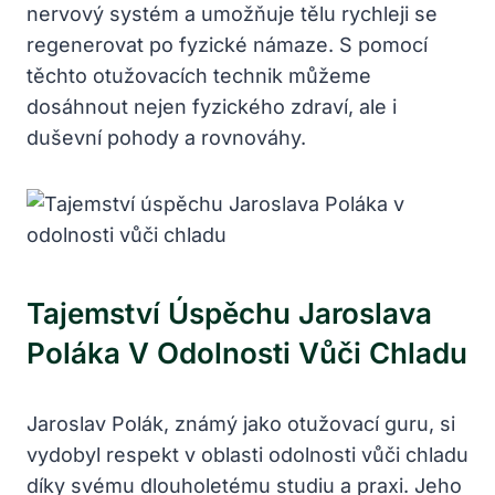
nervový systém a​ umožňuje ⁤tělu rychleji se
regenerovat ‌po fyzické námaze. S⁣ pomocí
těchto otužovacích technik můžeme
dosáhnout nejen ​fyzického ⁣zdraví, ale i
duševní pohody a ​rovnováhy.
Tajemství Úspěchu Jaroslava
Poláka‍ V Odolnosti Vůči ⁣chladu
Jaroslav​ Polák, známý jako otužovací guru, si
vydobyl respekt ⁤v oblasti odolnosti vůči‌ chladu
díky svému ⁣dlouholetému studiu a praxi. Jeho ​