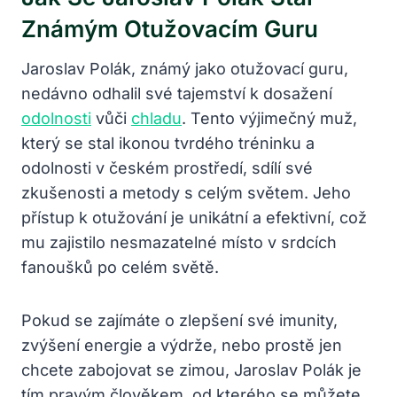
Známým Otužovacím Guru
Jaroslav Polák, známý​ jako otužovací guru,
‌nedávno odhalil své tajemství k ⁣dosažení
odolnosti
‍ vůči
chladu
. Tento výjimečný muž,
který se stal ikonou tvrdého tréninku a
odolnosti‌ v českém prostředí, ‍sdílí⁣ své
zkušenosti a metody s celým světem. Jeho
přístup k otužování je unikátní a⁤ efektivní, což
mu zajistilo nesmazatelné místo⁢ v srdcích
fanoušků po celém světě.
Pokud ‌se zajímáte o‌ zlepšení své imunity,
zvýšení energie a⁣ výdrže, nebo prostě⁢ jen‌
chcete zabojovat se zimou, Jaroslav Polák je‌
tím pravým člověkem, od kterého se můžete