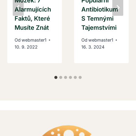
Mozek: 7
Populární
Alarmujících
Antibiotikum
Faktů, Které
S Temnými
Musíte Znát
Tajemstvími
Od
webmaster1
Od
webmaster1
10. 9. 2022
16. 3. 2024