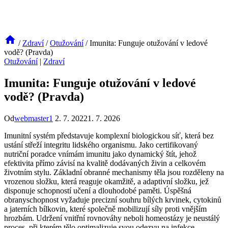
/
Zdraví
/
Otužování
/
Imunita: Funguje otužování v ledové
vodě? (Pravda)
Otužování
|
Zdraví
Imunita: Funguje otužování v ledové
vodě? (Pravda)
Od
webmaster1
2. 7. 2022
1. 7. 2026
Imunitní systém představuje komplexní biologickou síť, která bez
ustání střeží integritu lidského organismu. Jako certifikovaný
nutriční poradce vnímám imunitu jako dynamický štít, jehož
efektivita přímo závisí na kvalitě dodávaných živin a celkovém
životním stylu. Základní obranné mechanismy těla jsou rozděleny na
vrozenou složku, která reaguje okamžitě, a adaptivní složku, jež
disponuje schopností učení a dlouhodobé paměti. Úspěšná
obranyschopnost vyžaduje precizní souhru bílých krvinek, cytokinů
a jaterních bílkovin, které společně mobilizují síly proti vnějším
hrozbám. Udržení vnitřní rovnováhy neboli homeostázy je neustálý
proces, při kterém tělo optimalizuje svou odezvu na infekce.