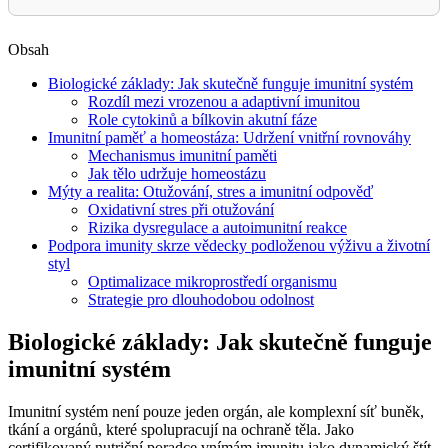
Obsah
Biologické základy: Jak skutečně funguje imunitní systém
Rozdíl mezi vrozenou a adaptivní imunitou
Role cytokinů a bílkovin akutní fáze
Imunitní paměť a homeostáza: Udržení vnitřní rovnováhy
Mechanismus imunitní paměti
Jak tělo udržuje homeostázu
Mýty a realita: Otužování, stres a imunitní odpověď
Oxidativní stres při otužování
Rizika dysregulace a autoimunitní reakce
Podpora imunity skrze vědecky podloženou výživu a životní
styl
Optimalizace mikroprostředí organismu
Strategie pro dlouhodobou odolnost
Biologické základy: Jak skutečně funguje
imunitní systém
Imunitní systém není pouze jeden orgán, ale komplexní síť buněk,
tkání a orgánů, které spolupracují na ochraně těla. Jako
certifikovaný nutriční poradce vnímám imunitu jako dynamický štít,