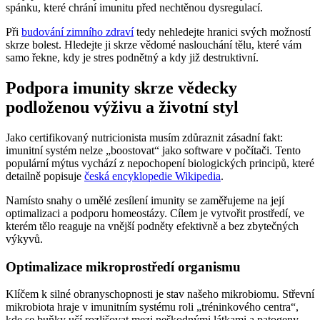
spánku, které chrání imunitu před nechtěnou dysregulací.
Při
budování zimního zdraví
tedy nehledejte hranici svých možností
skrze bolest. Hledejte ji skrze vědomé naslouchání tělu, které vám
samo řekne, kdy je stres podnětný a kdy již destruktivní.
Podpora imunity skrze vědecky
podloženou výživu a životní styl
Jako certifikovaný nutricionista musím zdůraznit zásadní fakt:
imunitní systém nelze „boostovat“ jako software v počítači. Tento
populární mýtus vychází z nepochopení biologických principů, které
detailně popisuje
česká encyklopedie Wikipedia
.
Namísto snahy o umělé zesílení imunity se zaměřujeme na její
optimalizaci a podporu homeostázy. Cílem je vytvořit prostředí, ve
kterém tělo reaguje na vnější podněty efektivně a bez zbytečných
výkyvů.
Optimalizace mikroprostředí organismu
Klíčem k silné obranyschopnosti je stav našeho mikrobiomu. Střevní
mikrobiota hraje v imunitním systému roli „tréninkového centra“,
kde se buňky učí rozlišovat mezi neškodnými látkami a patogeny.