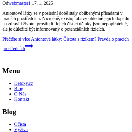
Od
webmaster1
17. 1. 2025
Aniontové látky se v poslední době staly oblíbenými přísadami v
pracích prostředcích. Nicméně, existují obavy ohledně jejich dopadu
na zdraví i životní prostředí. Jejich čistící účinky jsou nepopiratelné,
ale je důležité být informovaný o potenciálních rizicích.
Přečtěte si více
Aniontové látky: Čistota s rizikem? Pravda o pracích
prostředcích
Menu
Detoxy.cz
Blog
O Nás
Kontakt
Blog
Očista
Výživa