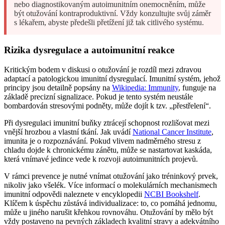
nebo diagnostikovaným autoimunitním onemocněním, může
být otužování kontraproduktivní. Vždy konzultujte svůj záměr
s lékařem, abyste předešli přetížení již tak citlivého systému.
Rizika dysregulace a autoimunitní reakce
Kritickým bodem v diskusi o otužování je rozdíl mezi zdravou
adaptací a patologickou imunitní dysregulací. Imunitní systém, jehož
principy jsou detailně popsány na
Wikipedia: Immunity
, funguje na
základě precizní signalizace. Pokud je tento systém neustále
bombardován stresovými podněty, může dojít k tzv. „přestřelení“.
Při dysregulaci imunitní buňky ztrácejí schopnost rozlišovat mezi
vnější hrozbou a vlastní tkání. Jak uvádí
National Cancer Institute
,
imunita je o rozpoznávání. Pokud vlivem nadměrného stresu z
chladu dojde k chronickému zánětu, může se nastartovat kaskáda,
která vnímavé jedince vede k rozvoji autoimunitních projevů.
V rámci prevence je nutné vnímat otužování jako tréninkový prvek,
nikoliv jako všelék. Více informací o molekulárních mechanismech
imunitní odpovědi naleznete v encyklopedii
NCBI Bookshelf
.
Klíčem k úspěchu zůstává individualizace: to, co pomáhá jednomu,
může u jiného narušit křehkou rovnováhu. Otužování by mělo být
vždy postaveno na pevných základech kvalitní stravy a adekvátního