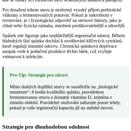
Pro dosažení tohoto stavu je nezbytný vysoký příjem prebiotické
vlákniny a fermentovaných potravin. Pokud je mikrobiom v
rovnováze, je i fyziologická odpověď na stresové faktory, jako je
chlad nebo fyzická námaha, mnohem predikovatelnější a zdravější.
Spánek zde figuruje jako nejdůležitější regenerační nástroj. Během
hlubokých fází spánku dochází k uvolňování klíčových cytokinů,
které regulují imunitní odezvu. Chronická spánková deprivace
naopak vede k potlačení produkce těchto látek, což zvyšuje
vnímavost k infekcím.
Pro-Tip: Strategie pro zdraví
Místo drahých doplňků stravy se soustřeďte na „biologické
minimum“: 8 hodin kvalitního spánku, pravidelnou
fermentovanou stravu a dostatek vitamínu D, zejména v
zimním období. Pravidelné otužování zařazujte pouze tehdy,
pokud je vaše regenerační kapacita již na stabilní úrovni.
Strategie pro dlouhodobou odolnost