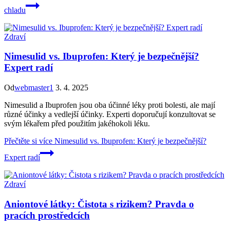
chladu
Zdraví
Nimesulid vs. Ibuprofen: Který je bezpečnější?
Expert radí
Od
webmaster1
3. 4. 2025
Nimesulid a Ibuprofen jsou oba účinné léky proti bolesti, ale mají
různé účinky a vedlejší účinky. Experti doporučují konzultovat se
svým lékařem před použitím jakéhokoli léku.
Přečtěte si více
Nimesulid vs. Ibuprofen: Který je bezpečnější?
Expert radí
Zdraví
Aniontové látky: Čistota s rizikem? Pravda o
pracích prostředcích