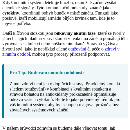
Když imunitní systém detekuje hrozbu, okamžitě začne vysílat
chemické signály. Tyto komunikační molekuly, známé jako
cytokiny
, koordinují pohyb buněk v místě zánětu. Fungují jako
poslové, kteří mobilizují armádu bílých krvinek tam, kde je to
nejvíce potřeba.
Další klíčovou složkou jsou
bílkoviny akutní fáze
, které se tvoří v
játrech. Jejich hladina v krvi stoupá v reakci na zánět a pomáhají tělu
vyrovnat se s infekcí nebo poškozením tkáně. Správná výživa a
životní styl, jako je například cílené
otužování
či péče o
zdraví v
zimním období
, mohou tyto procesy přirozeně podporovat.
Pro-Tip: Budování imunitní odolnosti
Zimní zdraví není jen o doplňcích stravy. Pravidelný kontakt
s ledem (otužování) v kombinaci s kvalitním spánkem a
stravou bohatou na antioxidanty prokazatelně optimalizuje
odezvu vašich cytokinů. Berte to jako pravidelný trénink pro
váš imunitní systém, aby byl schopen reagovat pružně a bez
zbytečných systémových zánětů.
V našem průvodci zdravím se budeme dále věnovat tomu, jak