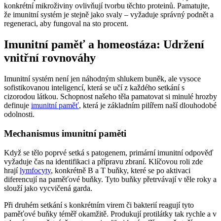
konkrétní mikroživiny ovlivňují tvorbu těchto proteinů. Pamatujte,
že imunitní systém je stejně jako svaly – vyžaduje správný podnět a
regeneraci, aby fungoval na sto procent.
Imunitní paměť a homeostáza: Udržení
vnitřní rovnováhy
Imunitní systém není jen náhodným shlukem buněk, ale vysoce
sofistikovanou inteligencí, která se učí z každého setkání s
cizorodou látkou. Schopnost našeho těla pamatovat si minulé hrozby
definuje
imunitní paměť
, která je základním pilířem naší dlouhodobé
odolnosti.
Mechanismus imunitní paměti
Když se tělo poprvé setká s patogenem, primární imunitní odpověď
vyžaduje čas na identifikaci a přípravu zbraní. Klíčovou roli zde
hrají
lymfocyty
, konkrétně B a T buňky, které se po aktivaci
diferencují na paměťové buňky. Tyto buňky přetrvávají v těle roky a
slouží jako vycvičená garda.
Při druhém setkání s konkrétním virem či bakterií reagují tyto
paměťové buňky téměř okamžitě. Produkují protilátky tak rychle a v