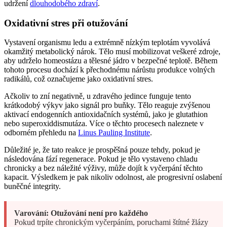
udržení
dlouhodobého zdraví
.
Oxidativní stres při otužování
Vystavení organismu ledu a extrémně nízkým teplotám vyvolává
okamžitý metabolický nárok. Tělo musí mobilizovat veškeré zdroje,
aby udrželo homeostázu a tělesné jádro v bezpečné teplotě. Během
tohoto procesu dochází k přechodnému nárůstu produkce volných
radikálů, což označujeme jako oxidativní stres.
Ačkoliv to zní negativně, u zdravého jedince funguje tento
krátkodobý výkyv jako signál pro buňky. Tělo reaguje zvýšenou
aktivací endogenních antioxidačních systémů, jako je glutathion
nebo superoxiddismutáza. Více o těchto procesech naleznete v
odborném přehledu na
Linus Pauling Institute
.
Důležité je, že tato reakce je prospěšná pouze tehdy, pokud je
následována fází regenerace. Pokud je tělo vystaveno chladu
chronicky a bez náležité výživy, může dojít k vyčerpání těchto
kapacit. Výsledkem je pak nikoliv odolnost, ale progresivní oslabení
buněčné integrity.
Varování: Otužování není pro každého
Pokud trpíte chronickým vyčerpáním, poruchami štítné žlázy