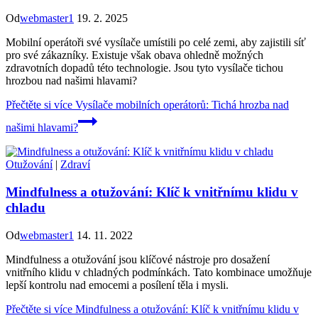
Od
webmaster1
19. 2. 2025
Mobilní operátoři své vysílače umístili po celé zemi, aby zajistili síť
pro své zákazníky. Existuje však obava ohledně možných
zdravotních dopadů této technologie. Jsou tyto vysílače tichou
hrozbou nad našimi hlavami?
Přečtěte si více
Vysílače mobilních operátorů: Tichá hrozba nad
našimi hlavami?
Otužování
|
Zdraví
Mindfulness a otužování: Klíč k vnitřnímu klidu v
chladu
Od
webmaster1
14. 11. 2022
Mindfulness a otužování jsou klíčové nástroje pro dosažení
vnitřního klidu v chladných podmínkách. Tato kombinace umožňuje
lepší kontrolu nad emocemi a posílení těla i mysli.
Přečtěte si více
Mindfulness a otužování: Klíč k vnitřnímu klidu v