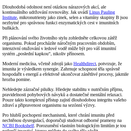
Dlouhodobá odolnost není otázkou nárazových akcí, ale
kontinuálního udržování rovnováhy. Jak uvádí
Linus Pauling
Institute
, mikronutrienty jako zinek, selen a vitamíny skupiny B jsou
nezbytné pro správnou funkci enzymatických cest v imunitních
buňkách.
Při plánování svého životního stylu zohledněte celkovou zátěž
organismu. Pokud procházíte náročným pracovním obdobím,
intenzivní otužování v ledové vodě může být pro váš imunitní
systém „poslední kapkou“, nikoliv přínosem.
Moderní medicína, včetně zdrojů jako
Healthdirect
, potvrzuje, že
imunita je výsledkem synergie. Zahrnuje schopnost těla správně
hospodařit s energií a efektivně ukončovat zánětlivé procesy, jakmile
hrozba pomine.
Nehledejte zázračné pilulky. Hledejte stabilitu v nutričním příjmu,
pravidelnosti pohybových návyků a dostatečné mentální relaxaci.
Pouze takto komplexní přístup zajistí dlouhodobou integritu vašeho
zdraví a připravenost organismu na sezónní výzvy.
Pro hlubší pochopení mechanismů, které chrání imunitu před
nechtěnou dysregulací, doporučuji studovat odborné prameny na
NCBI Bookshelf
. Porozumění vlastním biologickým limitům je tou
nejlepší investicí, kterou můžete do svého těla vložit.