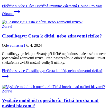
Přečtěte si více
Hlíva Ústřičná Imunita: Zázračná Houba Pro Vaši
Obranu
Zdraví
Clostilbegyt: Cesta k dítěti, nebo zdravotní riziko?
Od
webmaster1
6. 4. 2024
Clostilbegyt je lék používaný při léčbě neplodnosti, ale s sebou nese
potenciální zdravotní rizika. Před nasazením je důležité konzultovat
s lékařem a zvážit možné vedlejší účinky.
Přečtěte si více
Clostilbegyt: Cesta k dítěti, nebo zdravotní riziko?
Zdraví
Vysílače mobilních operátorů: Tichá hrozba nad
našimi hlavami?