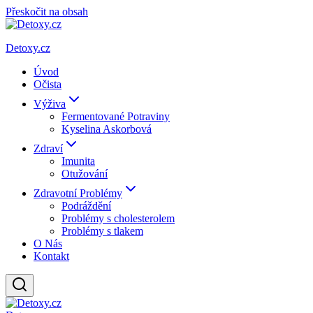
Přeskočit na obsah
Detoxy.cz
Úvod
Očista
Výživa
Fermentované Potraviny
Kyselina Askorbová
Zdraví
Imunita
Otužování
Zdravotní Problémy
Podráždění
Problémy s cholesterolem
Problémy s tlakem
O Nás
Kontakt