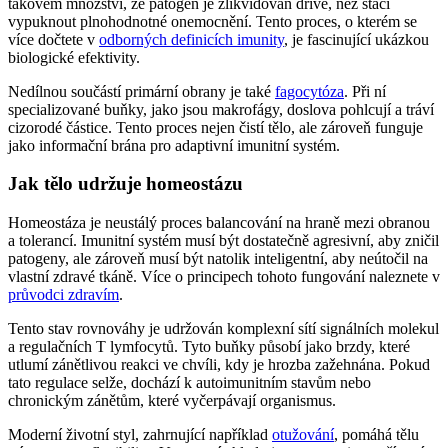
takovém množství, že patogen je zlikvidován dříve, než stačí
vypuknout plnohodnotné onemocnění. Tento proces, o kterém se
více dočtete v
odborných definicích imunity
, je fascinující ukázkou
biologické efektivity.
Nedílnou součástí primární obrany je také
fagocytóza
. Při ní
specializované buňky, jako jsou makrofágy, doslova pohlcují a tráví
cizorodé částice. Tento proces nejen čistí tělo, ale zároveň funguje
jako informační brána pro adaptivní imunitní systém.
Jak tělo udržuje homeostázu
Homeostáza je neustálý proces balancování na hraně mezi obranou
a tolerancí. Imunitní systém musí být dostatečně agresivní, aby zničil
patogeny, ale zároveň musí být natolik inteligentní, aby neútočil na
vlastní zdravé tkáně. Více o principech tohoto fungování naleznete v
průvodci zdravím
.
Tento stav rovnováhy je udržován komplexní sítí signálních molekul
a regulačních T lymfocytů. Tyto buňky působí jako brzdy, které
utlumí zánětlivou reakci ve chvíli, kdy je hrozba zažehnána. Pokud
tato regulace selže, dochází k autoimunitním stavům nebo
chronickým zánětům, které vyčerpávají organismus.
Moderní životní styl, zahrnující například
otužování
, pomáhá tělu