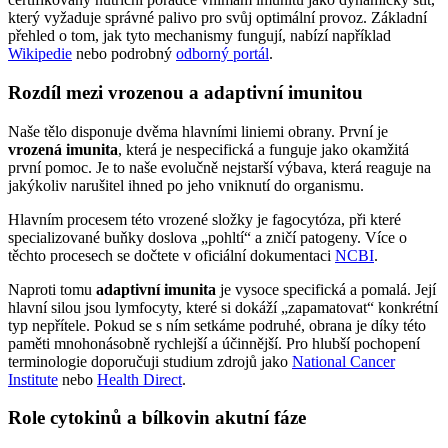
který vyžaduje správné palivo pro svůj optimální provoz. Základní
přehled o tom, jak tyto mechanismy fungují, nabízí například
Wikipedie
nebo podrobný
odborný portál
.
Rozdíl mezi vrozenou a adaptivní imunitou
Naše tělo disponuje dvěma hlavními liniemi obrany. První je
vrozená imunita
, která je nespecifická a funguje jako okamžitá
první pomoc. Je to naše evolučně nejstarší výbava, která reaguje na
jakýkoliv narušitel ihned po jeho vniknutí do organismu.
Hlavním procesem této vrozené složky je fagocytóza, při které
specializované buňky doslova „pohltí“ a zničí patogeny. Více o
těchto procesech se dočtete v oficiální dokumentaci
NCBI
.
Naproti tomu
adaptivní imunita
je vysoce specifická a pomalá. Její
hlavní silou jsou lymfocyty, které si dokáží „zapamatovat“ konkrétní
typ nepřítele. Pokud se s ním setkáme podruhé, obrana je díky této
paměti mnohonásobně rychlejší a účinnější. Pro hlubší pochopení
terminologie doporučuji studium zdrojů jako
National Cancer
Institute
nebo
Health Direct
.
Role cytokinů a bílkovin akutní fáze