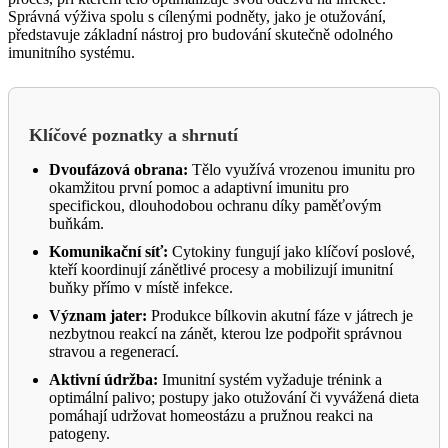
Správná výživa spolu s cílenými podněty, jako je otužování,
představuje základní nástroj pro budování skutečně odolného
imunitního systému.
Klíčové poznatky a shrnutí
Dvoufázová obrana:
Tělo využívá vrozenou imunitu pro
okamžitou první pomoc a adaptivní imunitu pro
specifickou, dlouhodobou ochranu díky paměťovým
buňkám.
Komunikační síť:
Cytokiny fungují jako klíčoví poslové,
kteří koordinují zánětlivé procesy a mobilizují imunitní
buňky přímo v místě infekce.
Význam jater:
Produkce bílkovin akutní fáze v játrech je
nezbytnou reakcí na zánět, kterou lze podpořit správnou
stravou a regenerací.
Aktivní údržba:
Imunitní systém vyžaduje trénink a
optimální palivo; postupy jako otužování či vyvážená dieta
pomáhají udržovat homeostázu a pružnou reakci na
patogeny.