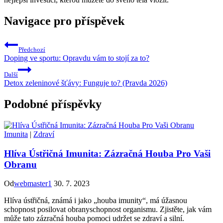
Navigace pro příspěvek
Předchozí
Doping ve sportu: Opravdu vám to stojí za to?
Další
Detox zeleninové šťávy: Funguje to? (Pravda 2026)
Podobné příspěvky
Imunita
|
Zdraví
Hlíva Ústřičná Imunita: Zázračná Houba Pro Vaši
Obranu
Od
webmaster1
30. 7. 2023
Hlíva ústřičná, známá i jako „houba imunity“, má úžasnou
schopnost posilovat obranyschopnost organismu. Zjistěte, jak vám
může tato zázračná houba pomoci udržet se zdraví a silní.