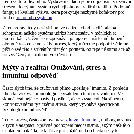
trénovat tuto flexibilitu. Vystavení chladu je pro organismus řízeným
stresem, který nutí systém rychleji obnovit vnitřní stabilitu. Podobně
funguje i kvalitní výživa, která poskytuje nezbytné kofaktory pro
funkci
imunitního systému
.
Zimní zdraví tedy nezávisí pouze na izolaci od bacilů, ale na
schopnosti našeho systému udržet homeostázu v měnících se
podmínkách. Učení se rozpoznávat patogeny a následné tlumení
obranné reakce je neustálý proces, který můžeme podpořit vědomou
péčí o své tělo a střídáním různých podnětů, od tepelné stimulace až
po vyvážený mikrobiom ve střevech.
Mýty a realita: Otužování, stres a
imunitní odpověď
Často slýcháme, že otužování přímo „posiluje“ imunitu. Z pohledu
klinické výživy a imunologie je však tento termín zavádějící. Ve
skutečnosti nejde o pasivní posílení, ale o vystavení těla silnému,
kontrolovanému fyzickému stresu, který vyvolává specifickou
fyziologickou odpověď.
Tento proces, často spojovaný se
zdravou imunitou
, nutí organismus
k rychlé adaptaci. Správné pochopení mechanismu, jakým naše tělo
s chladem nakládá, je klíčové pro každého, kdo hledá cesty k