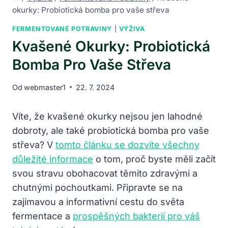
okurky: Probiotická bomba pro vaše střeva
FERMENTOVANÉ POTRAVINY
|
VÝŽIVA
Kvašené Okurky: Probiotická
Bomba Pro Vaše Střeva
Od
webmaster1
22. 7. 2024
Víte, že kvašené okurky nejsou jen lahodné
dobroty, ale také probiotická bomba pro vaše
střeva? V
tomto článku se dozvíte všechny
důležité informace
o tom, proč byste měli začít
svou stravu obohacovat těmito zdravými a
chutnými pochoutkami. Připravte se na
zajímavou a informativní cestu do světa
fermentace a
prospěšných bakterií pro váš