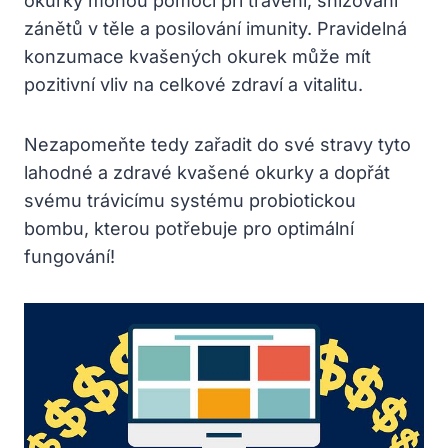
okurky mohou pomoci při trávení, snižování
zánětů v těle a posilování imunity. Pravidelná
konzumace kvašených okurek může mít
pozitivní vliv na celkové zdraví a vitalitu.
Nezapomeňte tedy zařadit do své stravy tyto
lahodné a zdravé kvašené okurky a dopřát
svému trávicímu systému probiotickou
bombu, kterou potřebuje pro optimální
fungování!