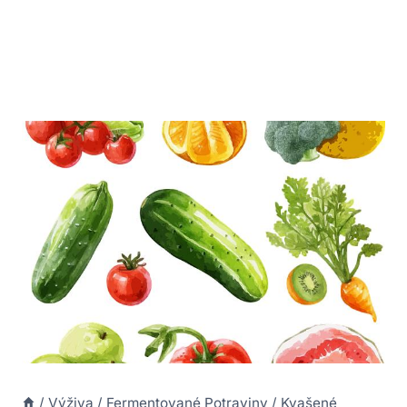
/
Výživa
/
Fermentované Potraviny
/
Kvašené