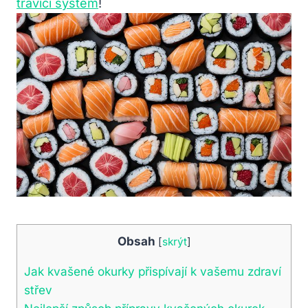
trávicí systém
!
Obsah
[
skrýt
]
Jak kvašené okurky přispívají k vašemu zdraví
střev