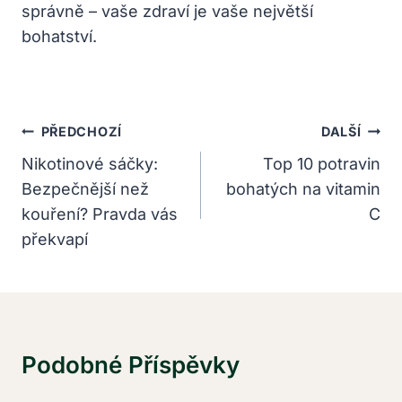
správně – vaše zdraví je vaše největší
bohatství.
Navigace
PŘEDCHOZÍ
DALŠÍ
Pro
Nikotinové sáčky:
Top 10 potravin
Bezpečnější než
bohatých na vitamin
Příspěvek
kouření? Pravda vás
C
překvapí
Podobné Příspěvky