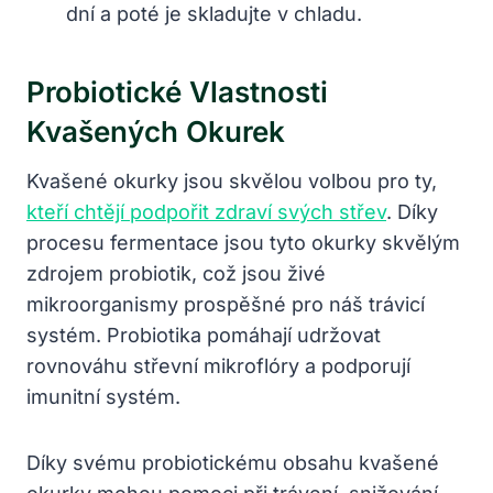
dní a poté je skladujte v chladu.
Probiotické Vlastnosti
Kvašených Okurek
Kvašené okurky jsou skvělou volbou pro ty,
kteří chtějí podpořit zdraví svých střev
. Díky
procesu fermentace jsou tyto okurky skvělým
zdrojem probiotik, což jsou živé
mikroorganismy prospěšné pro náš trávicí
systém. Probiotika pomáhají udržovat
rovnováhu střevní mikroflóry a podporují
imunitní systém.
Díky svému probiotickému obsahu kvašené