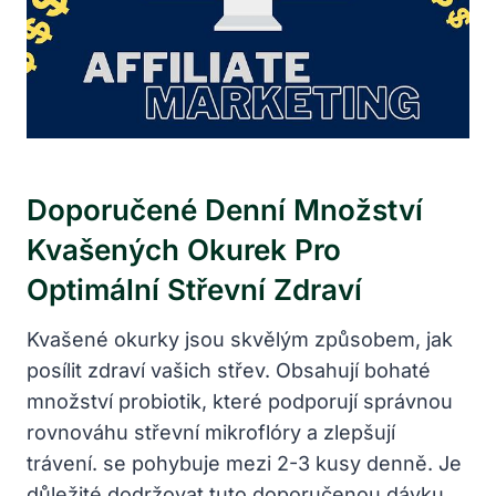
Doporučené Denní Množství
Kvašených Okurek Pro
Optimální Střevní Zdraví
Kvašené okurky jsou skvělým způsobem, jak
posílit zdraví vašich střev. Obsahují bohaté
množství probiotik, které podporují správnou
rovnováhu střevní mikroflóry a zlepšují
trávení. se pohybuje mezi 2-3 kusy denně. Je
důležité dodržovat tuto doporučenou dávku