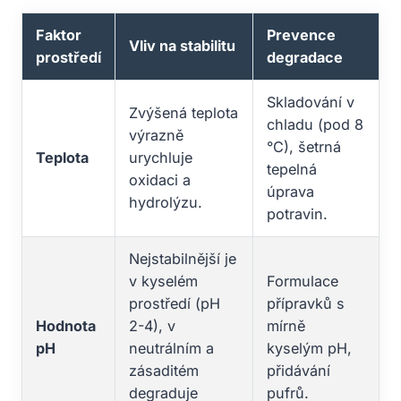
Faktor
Prevence
Vliv na stabilitu
prostředí
degradace
Skladování v
Zvýšená teplota
chladu (pod 8
výrazně
°C), šetrná
Teplota
urychluje
tepelná
oxidaci a
úprava
hydrolýzu.
potravin.
Nejstabilnější je
v kyselém
Formulace
prostředí (pH
přípravků s
Hodnota
2-4), v
mírně
pH
neutrálním a
kyselým pH,
zásaditém
přidávání
degraduje
pufrů.