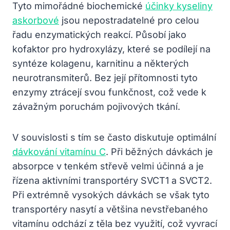
Tyto mimořádné biochemické
účinky kyseliny
askorbové
jsou nepostradatelné pro celou
řadu enzymatických reakcí. Působí jako
kofaktor pro hydroxylázy, které se podílejí na
syntéze kolagenu, karnitinu a některých
neurotransmiterů. Bez její přítomnosti tyto
enzymy ztrácejí svou funkčnost, což vede k
závažným poruchám pojivových tkání.
V souvislosti s tím se často diskutuje optimální
dávkování vitamínu C
. Při běžných dávkách je
absorpce v tenkém střevě velmi účinná a je
řízena aktivními transportéry SVCT1 a SVCT2.
Při extrémně vysokých dávkách se však tyto
transportéry nasytí a většina nevstřebaného
vitamínu odchází z těla bez využití, což vyvrací