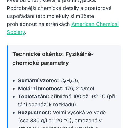
kyselou chutí, která je pro ni typická.
Podrobnější chemické detaily a prostorové
uspořádání této molekuly si můžete
prohlédnout na stránkách
American Chemical
Society
.
Technické okénko: Fyzikálně-
chemické parametry
Sumární vzorec:
C
H
O
6
8
6
Molární hmotnost:
176,12 g/mol
Teplota tání:
přibližně 190 až 192 °C (při
tání dochází k rozkladu)
Rozpustnost:
Velmi vysoká ve vodě
(cca 330 g/l při 20 °C), omezená v