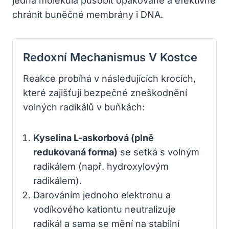
jedna molekula působit opakovaně a efektivně
chránit buněčné membrány i DNA.
Redoxní Mechanismus V Kostce
Reakce probíhá v následujících krocích,
které zajišťují bezpečné zneškodnění
volných radikálů v buňkách:
Kyselina L-askorbová (plně
redukovaná forma)
se setká s volným
radikálem (např. hydroxylovým
radikálem).
Darováním jednoho elektronu a
vodíkového kationtu neutralizuje
radikál a sama se mění na stabilní