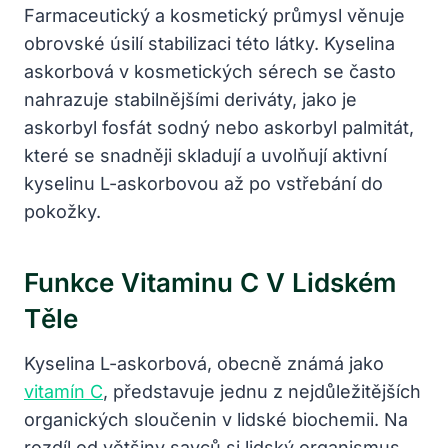
Farmaceutický a kosmetický průmysl věnuje
obrovské úsilí stabilizaci této látky. Kyselina
askorbová v kosmetických sérech se často
nahrazuje stabilnějšími deriváty, jako je
askorbyl fosfát sodný nebo askorbyl palmitát,
které se snadněji skladují a uvolňují aktivní
kyselinu L-askorbovou až po vstřebání do
pokožky.
Funkce Vitaminu C V Lidském
Těle
Kyselina L-askorbová, obecně známá jako
vitamín C
, představuje jednu z nejdůležitějších
organických sloučenin v lidské biochemii. Na
rozdíl od většiny savců si lidský organismus