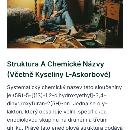
Struktura A Chemické Názvy
(včetně Kyseliny L-Askorbové)
Systematický chemický název této sloučeniny
je (5R)-5-[(1S)-1,2-dihydroxyethyl]-3,4-
dihydroxyfuran-2(5H)-on. Jedná se o γ-
lakton, který obsahuje velmi specifickou
enediolovou skupinu na druhém a třetím
uhlíku. Právě tato enediolová struktura dodává