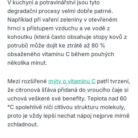
V kuchyni a potravinářství jsou tyto
degradační procesy velmi dobře patrné.
Například při vaření zeleniny v otevřeném
hrnci s přístupem vzduchu a ve vodě z
kohoutku (která často obsahuje stopy kovů z
potrubí) může dojít ke ztrátě až 80 %
obsaženého vitamínu C během pouhých
několika minut.
Mezi rozšířené
mýty o vitamínu C
patří tvrzení,
že citronová šťáva přidaná do vroucího čaje si
uchová veškeré své benefity. Teplota nad 60
°C spolehlivě ničí citlivou strukturu molekuly,
proto je vždy lepší nechat nápoj nejprve mírně
zchladnout.