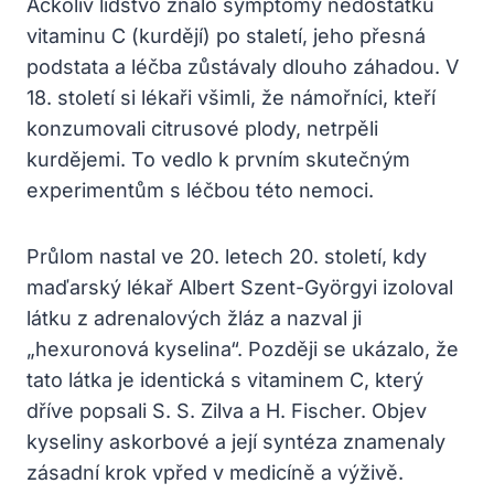
Ačkoliv lidstvo znalo symptomy nedostatku
vitaminu C (kurdějí) po staletí, jeho přesná
podstata a léčba zůstávaly dlouho záhadou. V
18. století si lékaři všimli, že námořníci, kteří
konzumovali citrusové plody, netrpěli
kurdějemi. To vedlo k prvním skutečným
experimentům s léčbou této nemoci.
Průlom nastal ve 20. letech 20. století, kdy
maďarský lékař Albert Szent-Györgyi izoloval
látku z adrenalových žláz a nazval ji
„hexuronová kyselina“. Později se ukázalo, že
tato látka je identická s vitaminem C, který
dříve popsali S. S. Zilva a H. Fischer. Objev
kyseliny askorbové a její syntéza znamenaly
zásadní krok vpřed v medicíně a výživě.