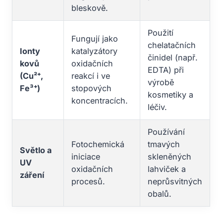
bleskově.
Použití
Fungují jako
chelatačních
Ionty
katalyzátory
činidel (např.
kovů
oxidačních
EDTA) při
(Cu²⁺,
reakcí i ve
výrobě
Fe³⁺)
stopových
kosmetiky a
koncentracích.
léčiv.
Používání
Fotochemická
tmavých
Světlo a
iniciace
skleněných
UV
oxidačních
lahviček a
záření
procesů.
neprůsvitných
obalů.