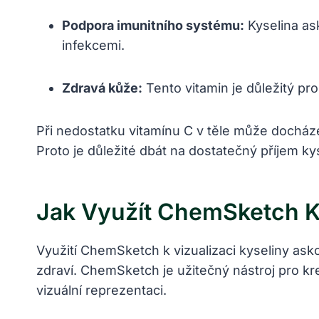
Podpora imunitního systému:
Kyselina ask
infekcemi.
Zdravá kůže:
Tento vitamin je důležitý pr
Při nedostatku vitamínu C v těle může dochá
Proto je důležité dbát na dostatečný příjem ky
Jak Využít ChemSketch K 
Využití ChemSketch k vizualizaci kyseliny as
zdraví. ChemSketch je užitečný nástroj pro kr
vizuální reprezentaci.