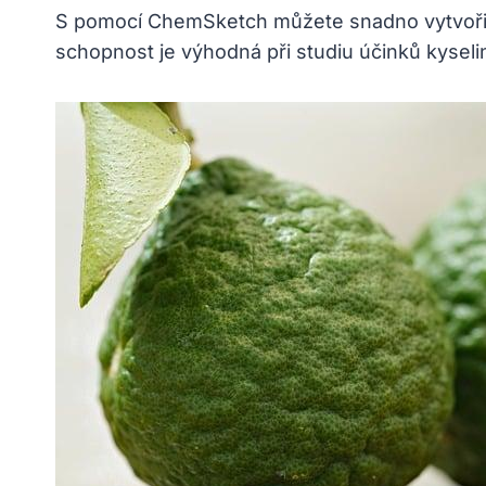
S pomocí ChemSketch můžete snadno vytvořit st
schopnost je výhodná při studiu účinků kyseli