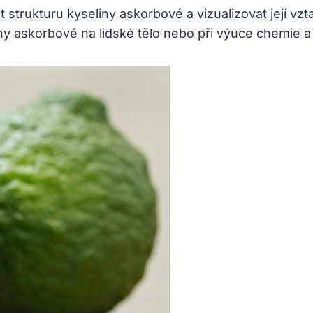
rukturu kyseliny askorbové a vizualizovat její vztah
ny askorbové na lidské tělo nebo při výuce chemie a