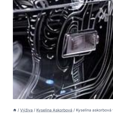
/
Výživa
/
Kyselina Askorbová
/
Kyselina askorbová 