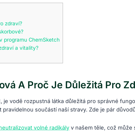
ro zdraví?
askorbové?
ou v programu ChemSketch
raví a vitality?
vá A Proč Je Důležitá Pro Zd
, je vodě rozpustná látka důležitá pro správné fung
t pravidelnou součástí naší stravy. Zde je pár důvodů
eutralizovat volné radikály
v našem těle, což může s