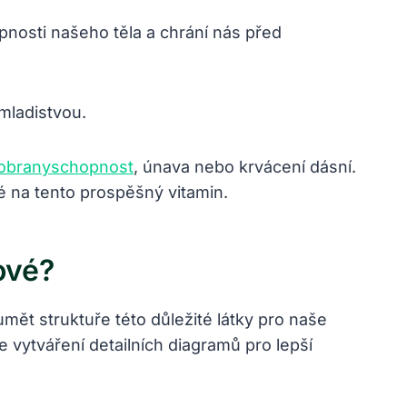
pnosti našeho těla a chrání nás před
 mladistvou.
á obranyschopnost
, únava nebo krvácení dásní.
té na tento prospěšný vitamin.
ové?
ět struktuře této důležité látky pro naše
 vytváření detailních diagramů pro lepší