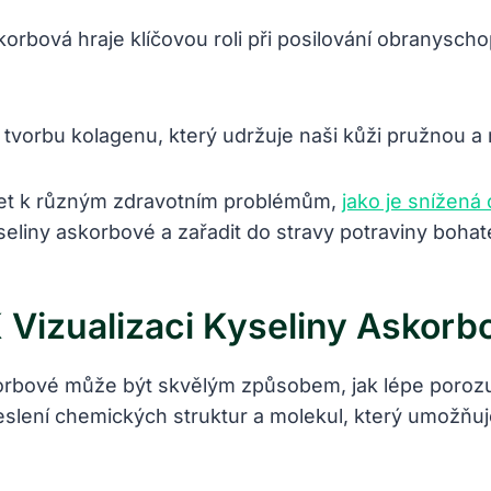
orbová hraje klíčovou roli při posilování obranyscho
o tvorbu kolagenu, který udržuje naši kůži pružnou a
zet k různým zdravotním problémům,
jako je snížen
seliny askorbové a zařadit do stravy potraviny boha
Vizualizaci Kyseliny Askorb
korbové může být skvělým způsobem, jak lépe porozum
eslení chemických struktur a molekul, který umožňuje