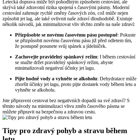
Letecká doprava může být pohodlným způsobem cestování, ale
skrývá také zdravotní rizika spojená s časovými pásmy. Moderní
cestování zahrnuje rychlé změny časových zón, což může nejen
způsobit jet lag, ale také ovlivnit naše zdraví dlouhodobě. Existuje
několik návodů, jak minimalizovat vliv těchto změn na naše zdraví:
Přizpůsobte se novému časovému pásu postupně
: Pokuste
se přizpůsobit novému časovému pásu již před odletem tím,
že postupně posunete svůj spánek a jídelníček.
Zachovejte pravidelný spánkový režim
: I během cestování
se snažte držet pravidelný spánkový režim, abyste
minimalizovali negativní účinky jet lagu.
Pijte hodně vody a vyhněte se alkoholu
: Dehydratace může
zhoršit účinky jet lagu, proto pijte dostatek vody během letu a
vyhněte se alkoholu.
Jste připraveni cestovat bez negativních dopadů na své zdraví? S
těmito návody na minimalizaci vlivu změn časového pásma se
můžete připravit na bezpečnou a zdravou cestu.
Tipy pro zdravý pohyb a stravu během
letu