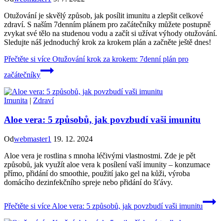
Otužování je skvělý způsob, jak posílit imunitu a zlepšit celkové
zdraví. S naším 7denním plánem pro začátečníky můžete postupně
zvykat své tělo na studenou vodu a začít si užívat výhody otužování.
Sledujte náš jednoduchý krok za krokem plán a začněte ještě dnes!
Přečtěte si více
Otužování krok za krokem: 7denní plán pro
začátečníky
Imunita
|
Zdraví
Aloe vera: 5 způsobů, jak povzbudí vaši imunitu
Od
webmaster1
19. 12. 2024
Aloe vera je rostlina s mnoha léčivými vlastnostmi. Zde je pět
způsobů, jak využít aloe vera k posílení vaší imunity – konzumace
přímo, přidání do smoothie, použití jako gel na kůži, výroba
domácího dezinfekčního spreje nebo přidání do šťávy.
Přečtěte si více
Aloe vera: 5 způsobů, jak povzbudí vaši imunitu