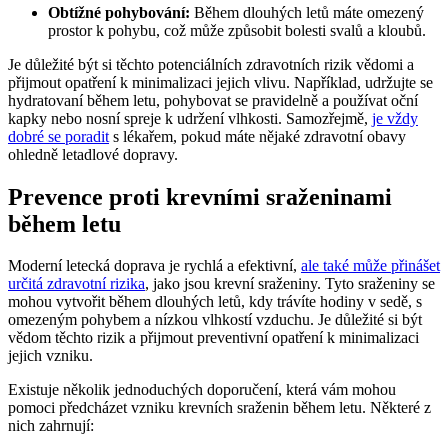
Obtížné pohybování:
Během dlouhých letů máte omezený
prostor k pohybu, což může způsobit bolesti svalů a kloubů.
Je důležité být si těchto potenciálních zdravotních rizik vědomi a
přijmout opatření k minimalizaci jejich vlivu. Například, udržujte se
hydratovaní během letu, pohybovat se pravidelně a používat oční
kapky nebo nosní spreje k udržení vlhkosti. Samozřejmě,
je vždy
dobré se poradit
s lékařem, pokud máte nějaké zdravotní obavy
ohledně letadlové dopravy.
Prevence proti krevními sraženinami
během letu
Moderní letecká doprava je rychlá a efektivní,
ale také může přinášet
určitá zdravotní rizika
, jako jsou krevní sraženiny. Tyto sraženiny se
mohou vytvořit během dlouhých letů, kdy trávíte hodiny v sedě, s
omezeným pohybem a nízkou vlhkostí vzduchu. Je důležité si být
vědom těchto rizik a přijmout preventivní opatření k minimalizaci
jejich vzniku.
Existuje několik jednoduchých doporučení, která vám mohou
pomoci předcházet vzniku krevních sraženin během letu. Některé z
nich zahrnují: