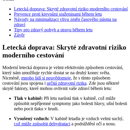
Letecká doprava: Skryté zdravotní riziko moderního cestování
Prevence proti krevními sraženinami během letu
Návody na minimalizaci vlivu změn časového pásma na
zdraví
Tipy pro zdravý pohyb a stravu během letu
Závěr
Letecká doprava: Skryté zdravotní riziko
moderního cestování
Moderní letecká doprava je velmi efektivním způsobem cestování,
který nám umožňuje rychle dostat se na druhý konec světa.
Nicméně,
mnoho lidí si neuvědomuje
, že s tímto způsobem
cestování jsou spojena i
určitá zdravotní rizika
. Zde jsou některé
skryté faktory, které mohou ovlivnit vaše zdraví během letu:
Tlak v kabině:
Při letu narůstá tlak v kabině, což může
způsobit nepříjemné symptomy jako bolesti hlavy, ušní bolesti
nebo pocit tlaku v hrudi.
Vysušený vzduch:
V kabině letadla je vzduch velmi suchý,
což může způsobit dehydrataci
a podráždění očí a nosu.