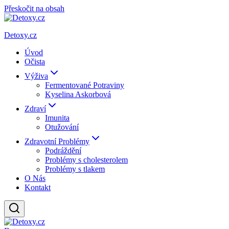
Přeskočit na obsah
Detoxy.cz
Úvod
Očista
Výživa
Fermentované Potraviny
Kyselina Askorbová
Zdraví
Imunita
Otužování
Zdravotní Problémy
Podráždění
Problémy s cholesterolem
Problémy s tlakem
O Nás
Kontakt