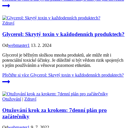
Zdraví
Glycerol: Skrytý toxin v každodenních produktech?
Od
webmaster1
13. 2. 2024
Glycerol je běžným složkou mnoha produktů, ale může mít i
potenciální toxické účinky. Je důležité si být vědom rizik spojených
s jejím používáním a věnovat pozornost etiketám.
Přečtěte si více
Glycerol: Skrytý toxin v každodenních produktech?
Otužování
|
Zdraví
Otužování krok za krokem: 7denní plán pro
začátečníky
Od
webmaster1
9. 7. 2022