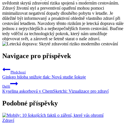
uvědomit skrytá zdravotní rizika spojená s moderním cestováním.
Zdravý životní styl a preventivní opatření mohou pomoci
minimalizovat negativní dopady dlouhého pobytu v letadle. Je
důležité být informovaný a proaktivní ohledně vlastního zdraví při
cestování letadlem. Navzdory těmto rizikům je letecká doprava stále
jednou z nejrychlejších a nejbezpečnějších forem cestování. Buďme
tedy vděční za technologický pokrok, který nám umožňuje
objevovat svět, a zároveň se šetrně starat o naše zdraví.
Navigace pro příspěvek
Předchozí
Ginkgo biloba snižuje tlak: Nová studie šokuje
Další
Kyselina askorbová v ChemSketchi: Vizualizace pro zdraví
Podobné příspěvky
Zdraví