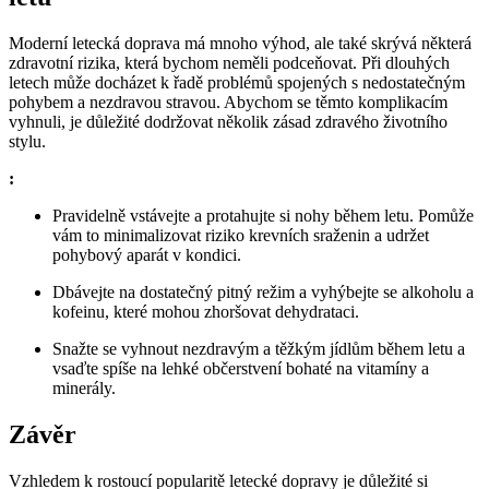
Moderní letecká doprava má mnoho výhod, ale také skrývá některá
zdravotní rizika, která bychom neměli podceňovat. Při dlouhých
letech může docházet k řadě problémů spojených s nedostatečným
pohybem a nezdravou stravou. Abychom se těmto komplikacím
vyhnuli, je důležité dodržovat několik zásad zdravého životního
stylu.
:
Pravidelně vstávejte a protahujte si nohy během letu. Pomůže
vám to minimalizovat riziko krevních sraženin a udržet
pohybový aparát v kondici.
Dbávejte na dostatečný pitný režim a vyhýbejte se alkoholu a
kofeinu, které mohou zhoršovat dehydrataci.
Snažte se vyhnout nezdravým a těžkým jídlům během letu a
vsaďte spíše na lehké občerstvení bohaté na vitamíny a
minerály.
Závěr
Vzhledem k rostoucí popularitě letecké dopravy je důležité si