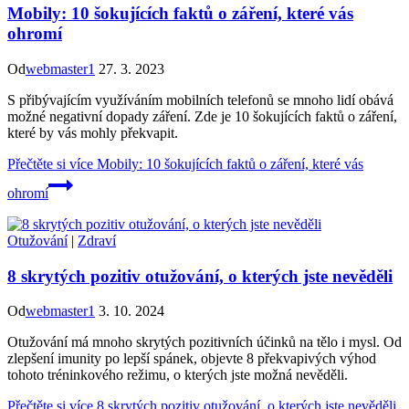
Mobily: 10 šokujících faktů o záření, které vás
ohromí
Od
webmaster1
27. 3. 2023
S přibývajícím využíváním mobilních telefonů se mnoho lidí obává
možné negativní dopady záření. Zde je 10 šokujících faktů o záření,
které by vás mohly překvapit.
Přečtěte si více
Mobily: 10 šokujících faktů o záření, které vás
ohromí
Otužování
|
Zdraví
8 skrytých pozitiv otužování, o kterých jste nevěděli
Od
webmaster1
3. 10. 2024
Otužování má mnoho skrytých pozitivních účinků na tělo i mysl. Od
zlepšení imunity po lepší spánek, objevte 8 překvapivých výhod
tohoto tréninkového režimu, o kterých jste možná nevěděli.
Přečtěte si více
8 skrytých pozitiv otužování, o kterých jste nevěděli