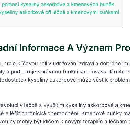
by pomocí kyseliny askorbové a kmenových buněk
 kyseliny askorbové při léčbě s kmenovými buňkami
adní Informace A Význam Pro
, hraje klíčovou roli v udržování zdraví a dobrého 
ly a podporuje správnou funkci kardiovaskulárního s
 Nedostatek kyseliny askorbové může vést k problém
revoluci v léčbě s využitím kyseliny askorbové a k
ě a léčit chronická onemocnění. Kmenové buňky maj
ovou by mohly být klíčem k novým terapiím a léčbám