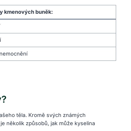
ty kmenových buněk:
í
í
onemocnění
y?
í našeho těla. Kromě svých známých
 je několik způsobů, jak může kyselina