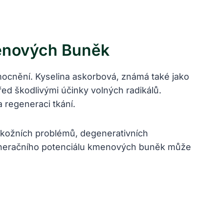
menových Buněk
ocnění. Kyselina askorbová, známá také jako
ed škodlivými účinky volných radikálů.
 regeneraci tkání.
 kožních problémů, degenerativních
generačního potenciálu kmenových buněk může