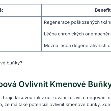
é:
Benefi
Regenerace poškozených tkán
Léčba chronických onemocněn
Možná léčba degenerativních 
bová Ovlivnit Kmenové Buňk
, hraje klíčovou roli v udržování zdraví a fungován
o, že má také potenciál ovlivnit kmenové buňky. Zde