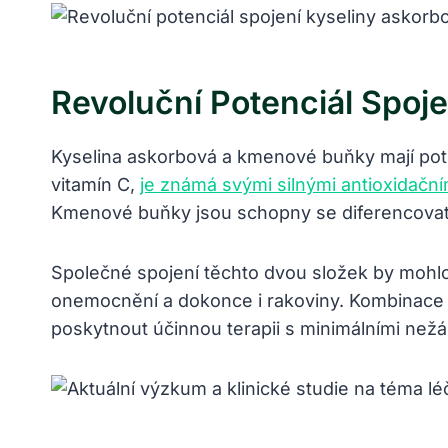
Revoluční Potenciál Spo
Kyselina askorbová a kmenové buňky mají pot
vitamín C,
je známá svými silnými antioxidační
Kmenové buňky jsou schopny se diferencovat d
Společné spojení těchto dvou složek by mohl
onemocnění a dokonce i rakoviny. Kombinace 
poskytnout účinnou terapii s minimálními nežá