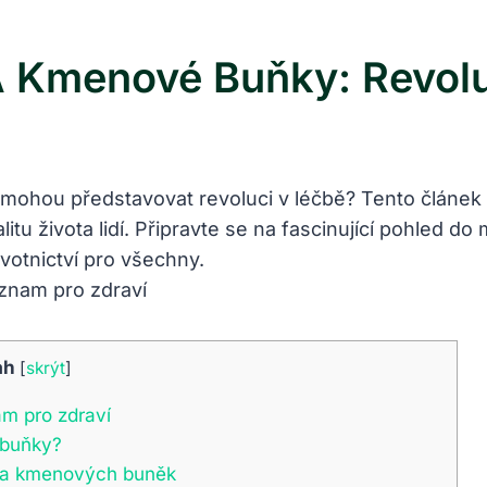
A Kmenové Buňky: Revol
mohou představovat revoluci v léčbě? Tento článek 
litu života lidí. Připravte se na fascinující pohled
votnictví pro všechny.
ah
[
skrýt
]
am pro zdraví
 buňky?
é a kmenových buněk