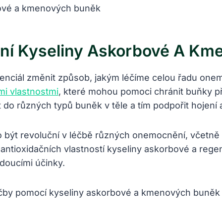
jení Kyseliny Askorbové A K
enciál změnit způsob, jakým léčíme celou řadu onem
mi vlastnostmi
, které mohou pomoci chránit buňky př
o různých typů buněk v těle a tím podpořit hojení a
o být revoluční v léčbě různých onemocnění, včetně
antioxidačních vlastností kyseliny askorbové a re
doucími účinky.