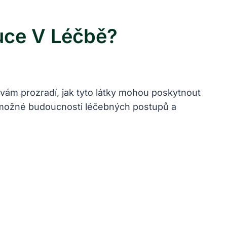
uce V Léčbě?
vám prozradí, jak tyto látky mohou poskytnout
 do možné budoucnosti léčebných postupů a