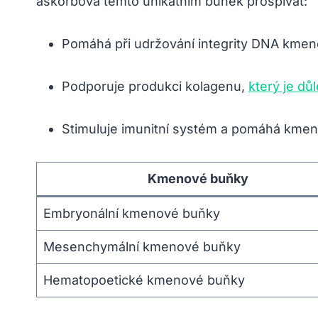
askorbová těmto unikátním buněk prospívat:
Pomáhá při udržování integrity DNA kmeno
Podporuje produkci kolagenu,
který je dů
Stimuluje imunitní systém a pomáhá kmen
Kmenové buňky
Embryonální kmenové buňky
Mesenchymální kmenové buňky
Hematopoetické kmenové buňky