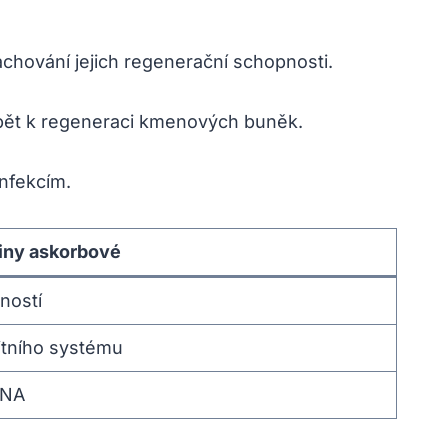
chování jejich regenerační schopnosti.
spět k regeneraci kmenových buněk.
nfekcím.
iny askorbové
ností
itního systému
DNA