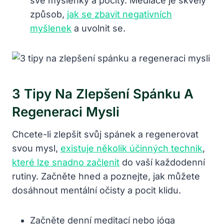
své myšlenky a pocity. Mediace je skvělý
způsob,
jak se zbavit negativních
myšlenek
a uvolnit se.
3 Tipy Na Zlepšení Spánku A
Regeneraci Mysli
Chcete-li zlepšit svůj spánek a regenerovat
svou mysl,
existuje několik účinných technik
,
které lze snadno začlenit
do vaší každodenní
rutiny. Začněte hned a poznejte, jak můžete
dosáhnout mentální očisty a pocit klidu.
Začněte denní meditací nebo jóga