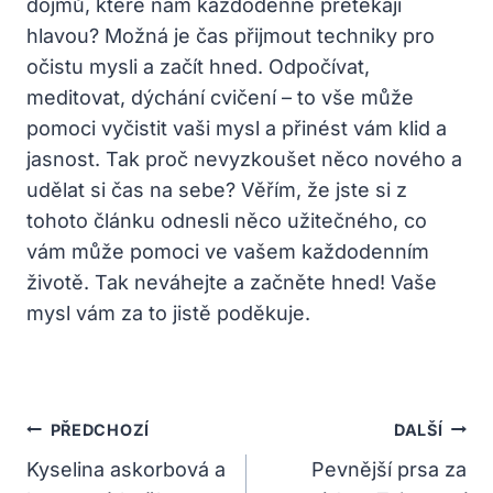
dojmů, které nám každodenně přetékají
hlavou? Možná je čas přijmout techniky pro
očistu mysli a začít hned. Odpočívat,
meditovat, dýchání cvičení – to vše může
pomoci vyčistit vaši mysl a přinést vám klid a
jasnost. Tak proč nevyzkoušet něco nového a
udělat si čas na sebe? Věřím, že jste si z
tohoto článku odnesli něco užitečného, co
vám může pomoci ve vašem každodenním
životě. Tak neváhejte a začněte hned! Vaše
mysl vám za to jistě poděkuje.
Navigace
PŘEDCHOZÍ
DALŠÍ
Pro
Kyselina askorbová a
Pevnější prsa za