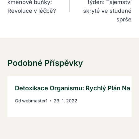
kmenové buňky:
týden: Tajemství
Příspěvek
Revoluce v léčbě?
skryté ve studené
sprše
Podobné Příspěvky
Detoxikace Organismu: Rychlý Plán Na 7 
Od
webmaster1
23. 1. 2022