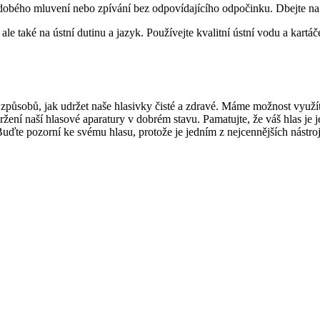
odobého mluvení nebo zpívání bez odpovídajícího odpočinku. Dbejte na 
ale také na ústní dutinu a jazyk. Používejte kvalitní ústní vodu a kartá
 způsobů, jak udržet naše hlasivky čisté a zdravé. Máme možnost využ
držení naší hlasové aparatury v dobrém stavu. Pamatujte, že váš hlas je 
Buďte pozorní ke svému hlasu, protože je jedním z nejcennějších nástro