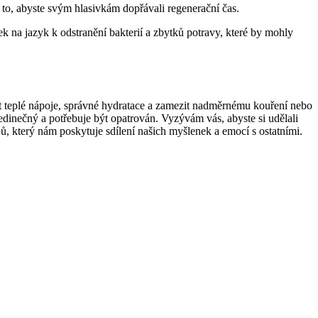
to, abyste svým hlasivkám dopřávali regenerační čas.
ček na jazyk k odstranění bakterií a zbytků potravy, které by mohly
ít teplé nápoje, správné hydratace a zamezit nadměrnému kouření nebo
jedinečný a potřebuje být opatrován. Vyzývám vás, abyste si udělali
jů, který nám poskytuje sdílení našich myšlenek a emocí s ostatními.