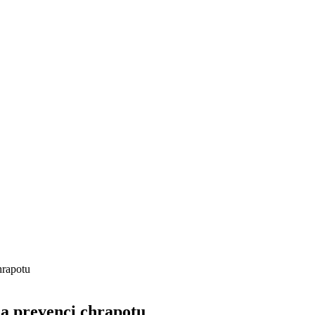
chrapotu
s a prevenci chrapotu