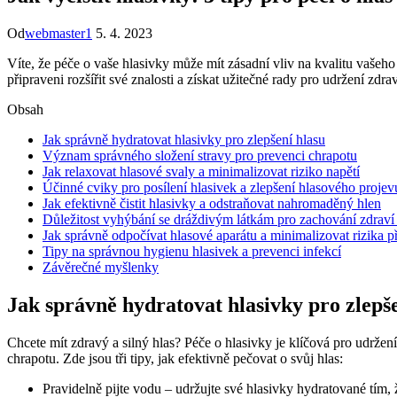
Od
webmaster1
5. 4. 2023
Víte, že péče o vaše hlasivky může mít zásadní vliv na kvalitu vašeho
připraveni rozšířit své znalosti a získat užitečné rady pro udržení zdra
Obsah
Jak správně hydratovat hlasivky pro zlepšení hlasu
Význam správného složení stravy pro prevenci chrapotu
Jak relaxovat hlasové svaly a minimalizovat riziko napětí
Účinné cviky pro posílení hlasivek a zlepšení hlasového projev
Jak efektivně čistit hlasivky a odstraňovat nahromaděný hlen
Důležitost vyhýbání se dráždivým látkám pro zachování zdraví
Jak správně odpočívat hlasové aparátu a minimalizovat rizika př
Tipy na správnou hygienu hlasivek a prevenci infekcí
Závěrečné myšlenky
Jak správně hydratovat hlasivky pro zlepš
Chcete mít zdravý a silný hlas? Péče o hlasivky je klíčová pro udrže
chrapotu. Zde jsou tři tipy, jak efektivně pečovat o svůj hlas:
Pravidelně pijte vodu – udržujte své hlasivky hydratované tím,