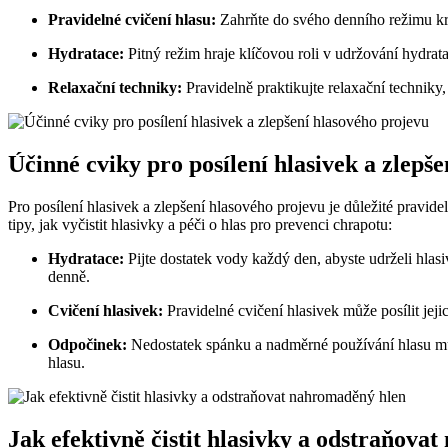
Pravidelné cvičení hlasu:
Zahrňte do svého denního režimu krát
Hydratace:
Pitný režim hraje klíčovou roli v udržování hydrat
Relaxační techniky:
Pravidelně praktikujte relaxační techniky,
Účinné cviky pro posílení hlasivek a zlepš
Pro posílení hlasivek a zlepšení hlasového projevu je důležité pravidel
tipy, jak vyčistit hlasivky a péči o hlas pro prevenci chrapotu:
Hydratace:
Pijte dostatek vody každý den, abyste udrželi hla
denně.
Cvičení hlasivek:
Pravidelné cvičení hlasivek může posílit jej
Odpočinek:
Nedostatek spánku a nadměrné používání hlasu může
hlasu.
Jak efektivně čistit hlasivky a odstraňova