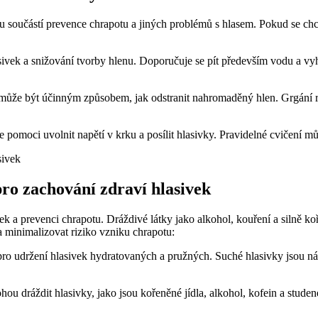
součástí prevence chrapotu a jiných problémů s hlasem. Pokud se chcete 
asivek a snižování tvorby hlenu. Doporučuje se pít především vodu a 
 může být účinným způsobem, jak odstranit nahromaděný hlen. Grgání 
 pomoci uvolnit napětí v krku a posílit hlasivky. Pravidelné cvičení m
ro zachování zdraví hlasivek
k a prevenci chrapotu. Dráždivé látky jako alkohol, kouření a silně ko
a minimalizovat riziko vzniku chrapotu:
pro udržení hlasivek hydratovaných a pružných. Suché hlasivky jsou ná
u dráždit hlasivky, jako jsou kořeněné jídla, alkohol, kofein a studené