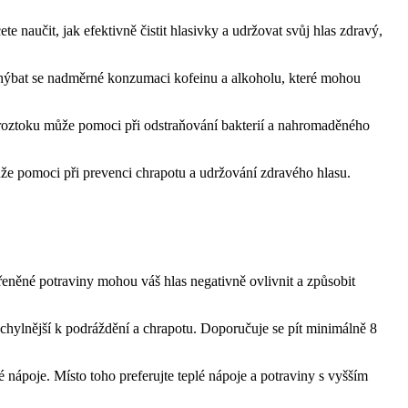
naučit, jak efektivně čistit hlasivky a udržovat svůj hlas zdravý,
vyhýbat se nadměrné konzumaci kofeinu a alkoholu, které mohou
roztoku může pomoci při odstraňování bakterií a nahromaděného
ůže pomoci při prevenci chrapotu a udržování zdravého hlasu.
řeněné potraviny mohou váš hlas negativně ovlivnit a způsobit
chylnější k podráždění a chrapotu. Doporučuje se pít minimálně 8
 nápoje. Místo toho preferujte teplé nápoje a potraviny s vyšším