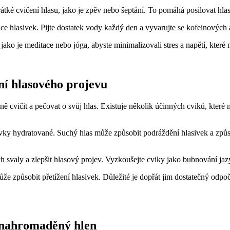
ké cvičení hlasu, jako je zpěv nebo šeptání. To pomáhá posilovat hlas
ace hlasivek. Pijte dostatek vody každý den a vyvarujte se kofeinových
 jako je meditace nebo jóga, abyste minimalizovali stres a napětí, kter
ení hlasového projevu
ně cvičit a pečovat o svůj hlas. Existuje několik účinných cviků, které 
sivky hydratované. Suchý hlas může způsobit podráždění hlasivek a způ
ich svaly a zlepšit hlasový projev. Vyzkoušejte cviky jako bubnování j
 způsobit přetížení hlasivek. Důležité je dopřát jim dostatečný odpoč
t nahromaděný hlen