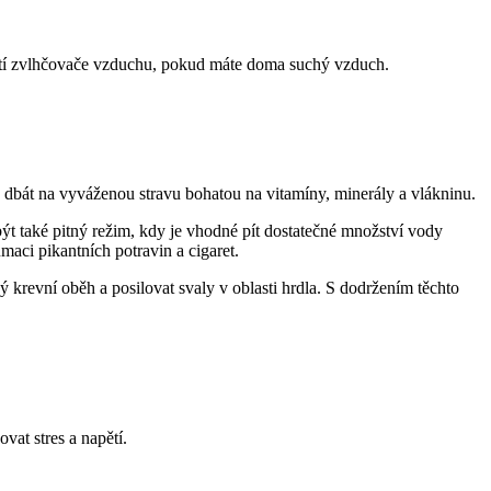
ití zvlhčovače vzduchu, pokud máte doma suchý vzduch.
é dbát na vyváženou stravu bohatou na vitamíny, minerály a vlákninu.
ýt také pitný režim, kdy je vhodné pít dostatečné množství vody
aci pikantních potravin a cigaret.
ý krevní oběh a posilovat svaly v oblasti hrdla. S dodržením těchto
vat stres a napětí.