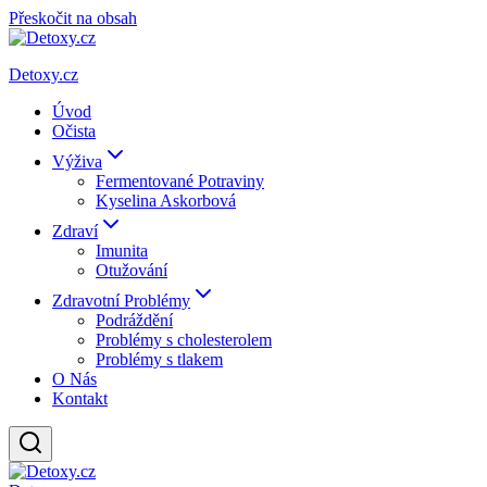
Přeskočit na obsah
Detoxy.cz
Úvod
Očista
Výživa
Fermentované Potraviny
Kyselina Askorbová
Zdraví
Imunita
Otužování
Zdravotní Problémy
Podráždění
Problémy s cholesterolem
Problémy s tlakem
O Nás
Kontakt