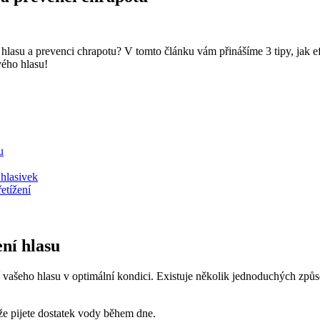
 hlasu a prevenci chrapotu? V tomto článku vám přinášíme 3 tipy, jak ef
vého hlasu!
u
 hlasivek
etížení
ení hlasu
ní vašeho hlasu v optimální kondici. Existuje několik jednoduchých způ
 že pijete dostatek vody během dne.