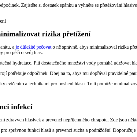
odpočinek. Zajistěte si dostatek spánku a vyhněte se přetěžování hla
inimalizovat rizika přetížení
parátu, a
je důležité pečovat
o ně správně, abys minimalizoval rizika přet
y pro péči o svůj hlas:
tatečná hydratace. Pití dostatečného množství vody pomáhá udržovat hla
ústrojí potřebuje odpočinek. Dbej na to, abys mu dopřával pravidelné p
y cvičením a technikami pro posílení hlasu. To ti pomůže minimalizovat 
nci infekcí
 zdravých hlasivek a prevenci nepříjemného chrapotu. Zde jsou některé 
 pro správnou funkci hlasů a prevenci sucha a podráždění. Doporučuje 