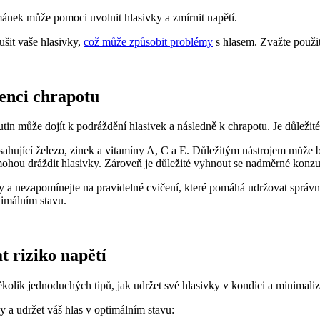
ánek může pomoci uvolnit hlasivky a zmírnit napětí.
šit vaše hlasivky,
což může způsobit problémy
s hlasem. Zvažte použ
enci chrapotu
utin může dojít k podráždění hlasivek a následně k chrapotu. Je důležit
ahující železo, zinek a vitamíny A, C a E. Důležitým nástrojem může b
hou dráždit hlasivky. Zároveň je důležité vyhnout se nadměrné konzum
ky a nezapomínejte na pravidelné cvičení, které pomáhá udržovat správn
timálním stavu.
t riziko napětí
kolik jednoduchých tipů, jak udržet své hlasivky v kondici a minimalizo
 a udržet váš hlas v optimálním stavu: