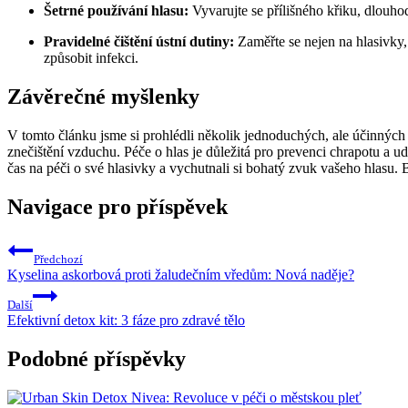
Šetrné používání hlasu:
Vyvarujte se přílišného křiku, dlouh
Pravidelné čištění ústní dutiny:
Zaměřte se nejen na hlasivky, 
způsobit infekci.
Závěrečné myšlenky
V tomto článku jsme si prohlédli několik jednoduchých, ale účinných
znečištění vzduchu. Péče o hlas je důležitá pro prevenci chrapotu a u
čas na péči o své hlasivky a vychutnali si bohatý zvuk vašeho hlasu. 
Navigace pro příspěvek
Předchozí
Kyselina askorbová proti žaludečním vředům: Nová naděje?
Další
Efektivní detox kit: 3 fáze pro zdravé tělo
Podobné příspěvky