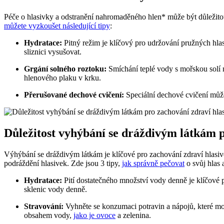
Péče o hlasivky a odstranění nahromaděného hlen* může být důležitou 
můžete vyzkoušet následující tipy
:
Hydratace:
Pitný režim je klíčový pro udržování pružných hl
sliznici vysušovat.
Grgání solného roztoku:
Smíchání teplé vody s mořskou solí
hlenového plaku v krku.
Přerušované dechové cvičení:
Speciální dechové cvičení může
Důležitost vyhýbání se dráždivým látkám p
Výhýbání se dráždivým látkám je klíčové pro zachování zdraví hlasive
podráždění hlasivek. Zde jsou 3 tipy,
jak správně pečovat
o svůj hlas 
Hydratace:
Pití dostatečného množství vody denně je klíčové 
sklenic vody denně.
Stravování:
Vyhněte se konzumaci potravin a nápojů, které moho
obsahem vody,
jako je ovoce
a zelenina.