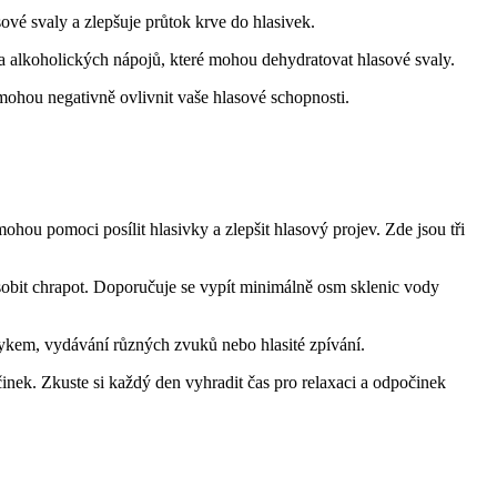
ové svaly a zlepšuje průtok krve do hlasivek.
 a alkoholických nápojů, které mohou dehydratovat hlasové svaly.
é mohou negativně ovlivnit vaše hlasové schopnosti.
mohou pomoci posílit hlasivky a zlepšit hlasový projev. Zde jsou tři
sobit chrapot. Doporučuje se vypít minimálně osm sklenic vody
azykem, vydávání různých zvuků nebo hlasité zpívání.
inek. Zkuste si každý den vyhradit čas pro relaxaci a odpočinek