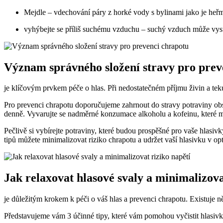
Mejdle – vdechování páry z horké vody s bylinami jako je heřm
vyhýbejte se příliš suchému vzduchu – suchý vzduch může vysu
Význam správného složení stravy pro prev
je klíčovým prvkem péče o hlas. Při nedostatečném příjmu živin a tek
Pro prevenci chrapotu doporučujeme zahrnout do stravy potraviny obs
denně. Vyvarujte se nadměrné konzumace alkoholu a kofeinu, které mo
Pečlivě si vybírejte potraviny, které budou prospěšné pro vaše hlasiv
tipů můžete minimalizovat riziko chrapotu a udržet vaší hlasivku v op
Jak relaxovat hlasové svaly a minimalizova
je důležitým krokem k péči o váš hlas a prevenci chrapotu. Existuje ně
Představujeme vám 3 účinné tipy, které vám pomohou vyčistit hlasivky