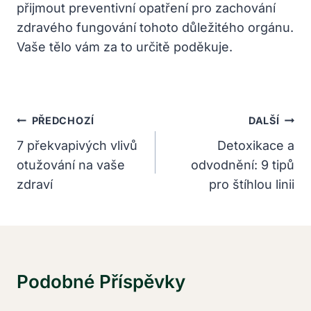
přijmout preventivní opatření pro zachování
zdravého fungování tohoto důležitého orgánu.
Vaše tělo vám za to určitě poděkuje.
Navigace
PŘEDCHOZÍ
DALŠÍ
Pro
7 překvapivých vlivů
Detoxikace a
otužování na vaše
odvodnění: 9 tipů
Příspěvek
zdraví
pro štíhlou linii
Podobné Příspěvky