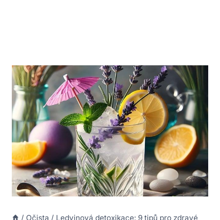
/
Očista
/
Ledvinová detoxikace: 9 tipů pro zdravé