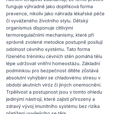
funguje výhradně jako doplňková forma
prevence, nikoliv jako náhrada lékařské péče
či vyváženého životního stylu. Dětský
organismus disponuje citlivými
termoregulačními mechanismy, které při
správně zvolené metodice postupně posilují
odolnost cévního systému. Tato forma
řízeného tréninku cévních stěn pomáhá tělu
lépe udržovat vnitřní homeostázu. Základní
podmínkou pro bezpečnost dítěte zůstává
absolutní vyhýbání se chladovému stresu v
období akutních viróz či jiných onemocnění.
Trpělivost a postupnost jsou v tomto ohledu
jedinými nástroji, které zajistí přirozený a
zdravý vývoj imunitního systému bez rizika
přetížení vyvíjejícího se těla.