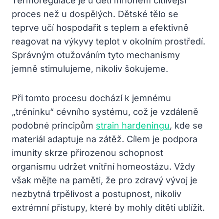
Termoregulace je u dětí mnohem citlivější
proces než u dospělých. Dětské tělo se
teprve učí hospodařit s teplem a efektivně
reagovat na výkyvy teplot v okolním prostředí.
Správným otužováním tyto mechanismy
jemně stimulujeme, nikoliv šokujeme.
Při tomto procesu dochází k jemnému
„tréninku“ cévního systému, což je vzdáleně
podobné principům
strain hardeningu
, kde se
materiál adaptuje na zátěž. Cílem je podpora
imunity skrze přirozenou schopnost
organismu udržet vnitřní homeostázu. Vždy
však mějte na paměti, že pro zdravý vývoj je
nezbytná trpělivost a postupnost, nikoliv
extrémní přístupy, které by mohly dítěti ublížit.