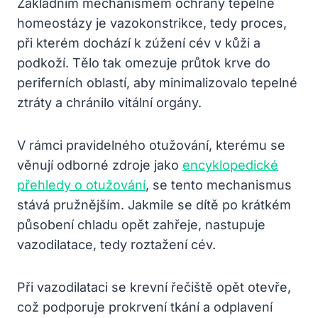
Základním mechanismem ochrany tepelné
homeostázy je vazokonstrikce, tedy proces,
při kterém dochází k zúžení cév v kůži a
podkoží. Tělo tak omezuje průtok krve do
periferních oblastí, aby minimalizovalo tepelné
ztráty a chránilo vitální orgány.
V rámci pravidelného otužování, kterému se
věnují odborné zdroje jako
encyklopedické
přehledy o otužování
, se tento mechanismus
stává pružnějším. Jakmile se dítě po krátkém
působení chladu opět zahřeje, nastupuje
vazodilatace, tedy roztažení cév.
Při vazodilataci se krevní řečiště opět otevře,
což podporuje prokrvení tkání a odplavení