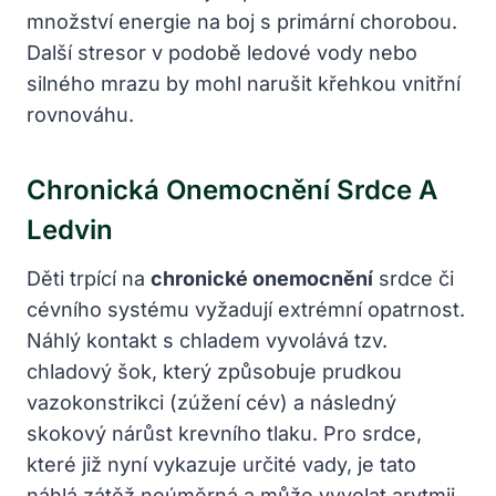
množství energie na boj s primární chorobou.
Další stresor v podobě ledové vody nebo
silného mrazu by mohl narušit křehkou vnitřní
rovnováhu.
Chronická Onemocnění Srdce A
Ledvin
Děti trpící na
chronické onemocnění
srdce či
cévního systému vyžadují extrémní opatrnost.
Náhlý kontakt s chladem vyvolává tzv.
chladový šok, který způsobuje prudkou
vazokonstrikci (zúžení cév) a následný
skokový nárůst krevního tlaku. Pro srdce,
které již nyní vykazuje určité vady, je tato
náhlá zátěž neúměrná a může vyvolat arytmii